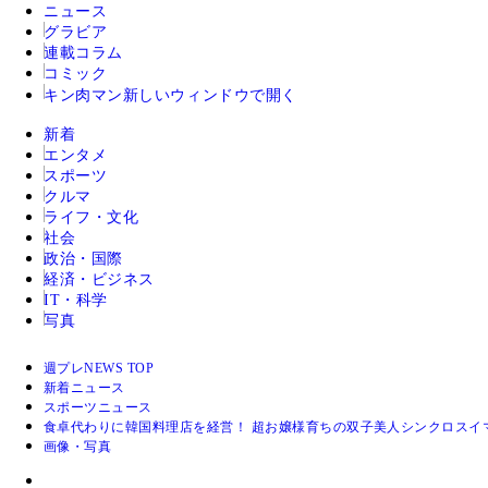
ニュース
グラビア
連載コラム
コミック
キン肉マン
新しいウィンドウで開く
新着
エンタメ
スポーツ
クルマ
ライフ・文化
社会
政治・国際
経済・ビジネス
IT・科学
写真
週プレNEWS TOP
新着ニュース
スポーツニュース
食卓代わりに韓国料理店を経営！ 超お嬢様育ちの双子美人シンクロスイ
画像・写真