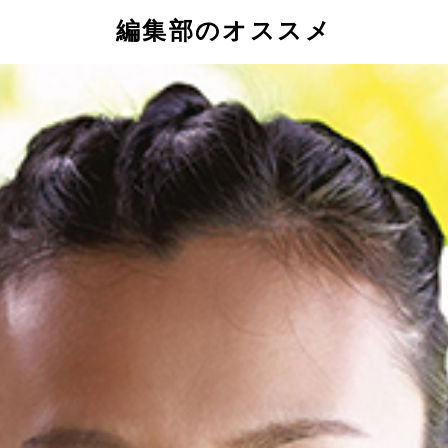
編集部のオススメ
真野（左）と妹の紗野