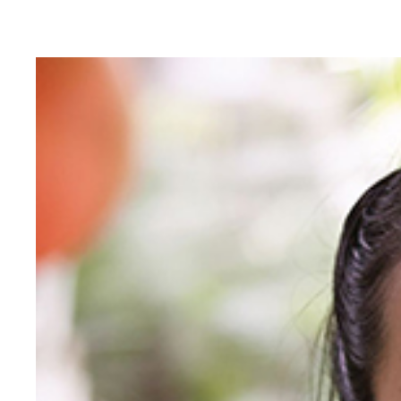
双子の美人シンクロスイマー・木村姉妹。姉の木村
（左）姉の木村真野 （右）妹の紗野