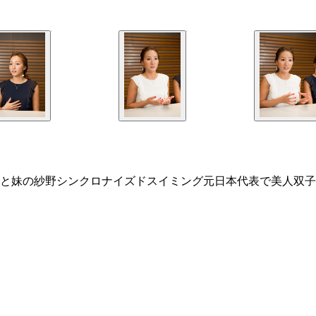
）と妹の紗野シンクロナイズドスイミング元日本代表で美人双