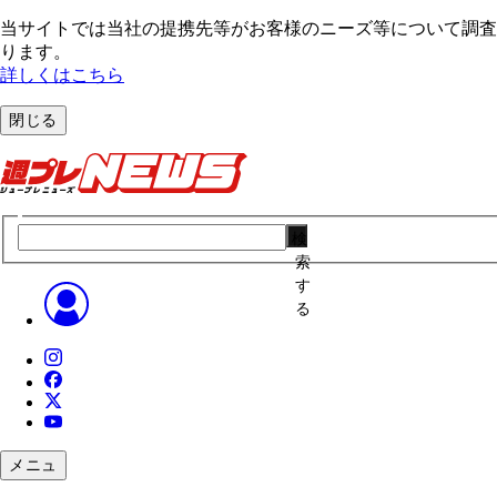
当サイトでは当社の提携先等がお客様のニーズ等について調査・
ります。
詳しくはこちら
閉じる
検
索
す
る
メニュ