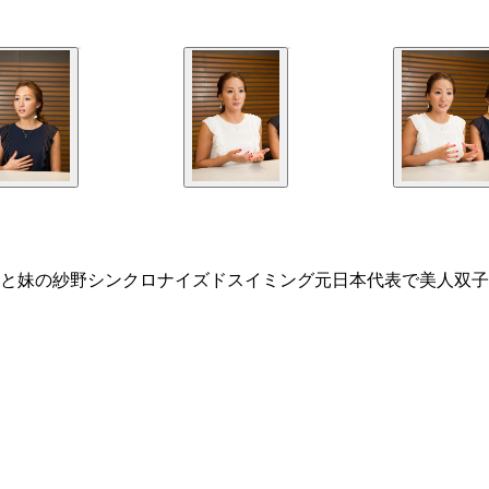
）と妹の紗野シンクロナイズドスイミング元日本代表で美人双