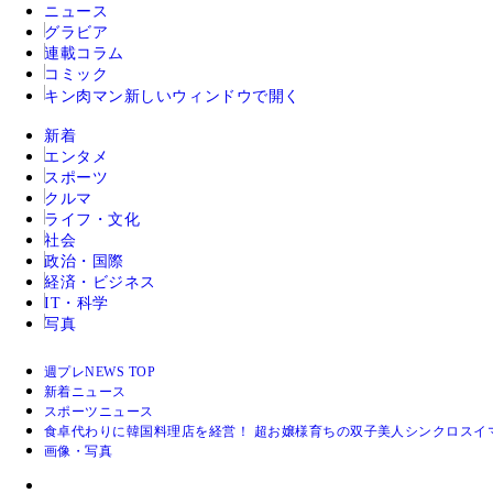
ニュース
グラビア
連載コラム
コミック
キン肉マン
新しいウィンドウで開く
新着
エンタメ
スポーツ
クルマ
ライフ・文化
社会
政治・国際
経済・ビジネス
IT・科学
写真
週プレNEWS TOP
新着ニュース
スポーツニュース
食卓代わりに韓国料理店を経営！ 超お嬢様育ちの双子美人シンクロスイ
画像・写真