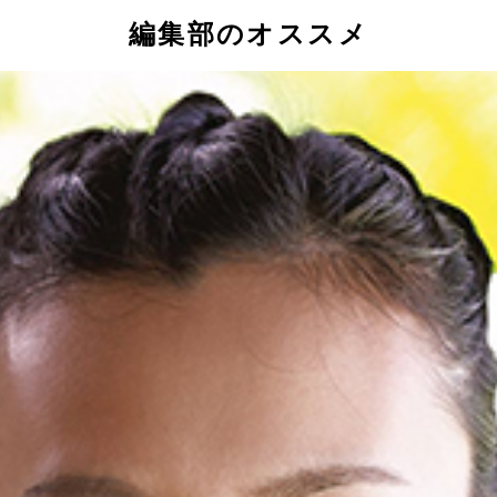
編集部のオススメ
真野（左）と妹の紗野