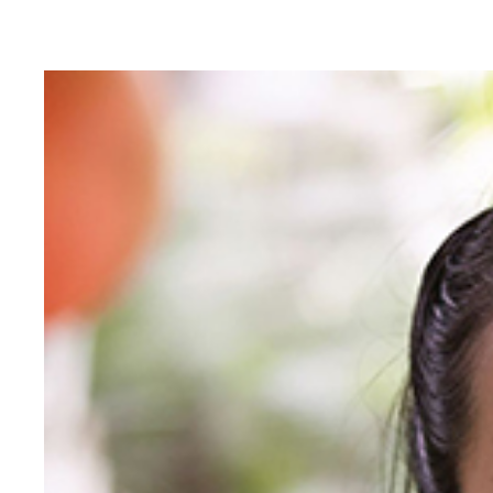
双子の美人シンクロスイマー・木村姉妹。姉の木村
（左）姉の木村真野 （右）妹の紗野