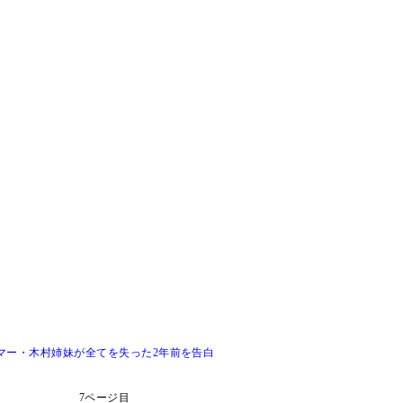
マー・木村姉妹が全てを失った2年前を告白
7ページ目