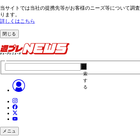
当サイトでは当社の提携先等がお客様のニーズ等について調査・
ります。
詳しくはこちら
閉じる
検
索
す
る
メニュ