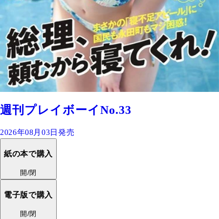
週刊プレイボーイNo.33
2026年08月03日発売
紙の本で購入
開/閉
電子版で購入
開/閉