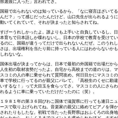
県選抜に入った」言われてさ。
国籍で出られないのは知っているから、「なに寝言ほざいてる
んだ？」って感じだったんだけど、山口先生が出られるように
動いてくれていて、それが決まったと知らされてね。
すげーうれしかったよ。誰よりも上手いと自負しているし、日
本育ちで日本語しか喋れないし、日本の学校で教育を受けてい
るのに、国籍が違うってだけで出られないんだぜ。このうれし
さは、出場権利を当たり前に持っている人にはわからないかも
しれないな。
国体出場が決まってからは、日本で最初の外国籍で出場だから
人生初の取材攻勢だったよ。自宅から高校までの道のりは、マ
スコミの人の車に乗せられて質問攻め。何日目かにマスコミの
車で学校に行ってるのが親父にバレて、「高校生のくせに勘違
いするな！」って大目玉を食らってさ。マスコミの人にさらわ
れるように車に乗っていただけだったのに（笑）。
１９８１年の第３６回びわこ国体で滋賀県に行っても連日ニュ
ースで取り上げられてね。音楽家の親父に絡めてピアノを弾か
されたりもしたな。初戦で当たった長野県はおふくろの出身地
だったから、おふくろまでコメントを求められたほど。さすが