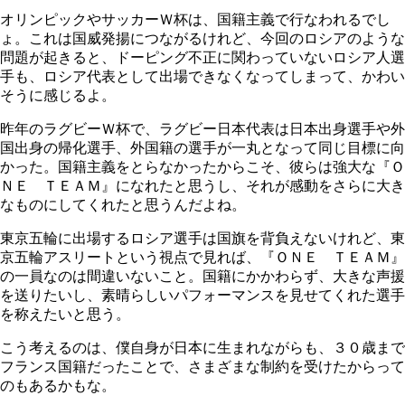
オリンピックやサッカーＷ杯は、国籍主義で行なわれるでし
ょ。これは国威発揚につながるけれど、今回のロシアのような
問題が起きると、ドーピング不正に関わっていないロシア人選
手も、ロシア代表として出場できなくなってしまって、かわい
そうに感じるよ。
昨年のラグビーＷ杯で、ラグビー日本代表は日本出身選手や外
国出身の帰化選手、外国籍の選手が一丸となって同じ目標に向
かった。国籍主義をとらなかったからこそ、彼らは強大な『Ｏ
ＮＥ ＴＥＡＭ』になれたと思うし、それが感動をさらに大き
なものにしてくれたと思うんだよね。
東京五輪に出場するロシア選手は国旗を背負えないけれど、東
京五輪アスリートという視点で見れば、『ＯＮＥ ＴＥＡＭ』
の一員なのは間違いないこと。国籍にかかわらず、大きな声援
を送りたいし、素晴らしいパフォーマンスを見せてくれた選手
を称えたいと思う。
こう考えるのは、僕自身が日本に生まれながらも、３０歳まで
フランス国籍だったことで、さまざまな制約を受けたからって
のもあるかもな。