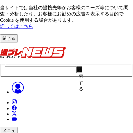
当サイトでは当社の提携先等がお客様のニーズ等について調
査・分析したり、お客様にお勧めの広告を表⽰する⽬的で
Cookie を使⽤する場合があります。
詳しくはこちら
閉じる
検
索
す
る
メニュ