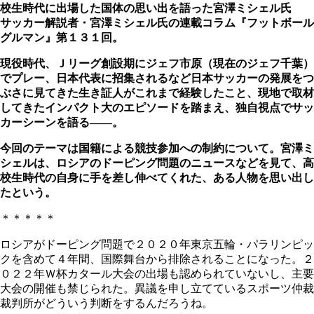
校生時代に出場した国体の思い出を語った宮澤ミシェル氏
サッカー解説者・宮澤ミシェル氏の連載コラム『フットボール
グルマン』第１３１回。
現役時代、Ｊリーグ創設期にジェフ市原（現在のジェフ千葉）
でプレー、日本代表に招集されるなど日本サッカーの発展をつ
ぶさに見てきた生き証人がこれまで経験したこと、現地で取材
してきたインパクト大のエピソードを踏まえ、独自視点でサッ
カーシーンを語る――。
今回のテーマは国籍による競技参加への制約について。宮澤ミ
シェルは、ロシアのドーピング問題のニュースなどを見て、高
校生時代の自身に手を差し伸べてくれた、ある人物を思い出し
たという。
＊＊＊＊＊
ロシアがドーピング問題で２０２０年東京五輪・パラリンピッ
クを含めて４年間、国際舞台から排除されることになった。２
０２２年Ｗ杯カタール大会の出場も認められていないし、主要
大会の開催も禁じられた。異議を申し立てているスポーツ仲裁
裁判所がどういう判断をするんだろうね。