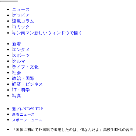
ニュース
グラビア
連載コラム
コミック
キン肉マン
新しいウィンドウで開く
新着
エンタメ
スポーツ
クルマ
ライフ・文化
社会
政治・国際
経済・ビジネス
IT・科学
写真
週プレNEWS TOP
新着ニュース
スポーツニュース
「国体に初めて外国籍で出場したのは、僕なんだよ」高校生時代の宮澤