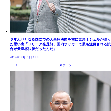
６年ぶりとなる国立での天皇杯決勝を前に宮澤ミシェルが語っ
た思い出「Ｊリーグ発足前、国内サッカーで最も注目される試
合が天皇杯決勝だったんだ」
2019年12月31日 11:00
スポーツ