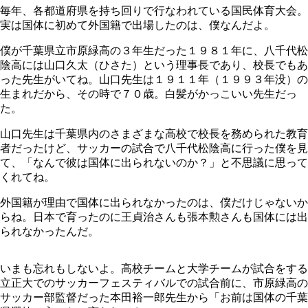
毎年、各都道府県を持ち回りで行なわれている国民体育大会。
実は国体に初めて外国籍で出場したのは、僕なんだよ。
僕が千葉県立市原緑高の３年生だった１９８１年に、八千代松
陰高には山口久太（ひさた）という理事長であり、校長でもあ
った先生がいてね。山口先生は１９１１年（１９９３年没）の
生まれだから、その時で７０歳。白髪がかっこいい先生だっ
た。
山口先生は千葉県内のさまざまな高校で校長を務められた教育
者だったけど、サッカーの試合で八千代松陰高に行った僕を見
て、「なんで彼は国体に出られないのか？」と不思議に思って
くれてね。
外国籍が理由で国体に出られなかったのは、僕だけじゃないか
らね。日本で育ったのに王貞治さんも張本勲さんも国体には出
られなかったんだ。
いまも忘れもしないよ。高校チームと大学チームが試合をする
立正大でのサッカーフェスティバルでの試合前に、市原緑高の
サッカー部監督だった本田裕一郎先生から「お前は国体の千葉