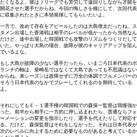
たくなるよ。彼はＪリーグでも苦労して遠回りしながら才能を
開花させた選手だからね。今回の悔しさを糧にして、次回代表
に収集されたときに本領発揮してもらいたいよ。
一方で、改めて存在をアピールしたのは大島僚太だったね。ス
タメン出場した香港戦は相手のレベルが低かったから当然なん
だけど、途中出場した韓国戦でも攻撃のリズムをつくりだして
いた。やっぱり大島の場合、故障が彼のキャリアアップを阻ん
でいるよな。
もし大島が故障の少ない選手だったら、いまごろ日本代表のボ
ランチの軸は、柴崎岳ではなくて大島であっても不思議はない
からね。来シーズンは故障せずに万全の体調でフルメンバーの
そろう日本代表のなかでプレーしてくれるのを期待している
よ。
それにしてもＥ－１選手権の韓国戦での森保一監督は我慢強か
った。前半から相手に一方的に押し込まれたら、普通ならフォ
ーメーションの変更を指示したり、選手を代えたりして対応す
る。だけど、森保監督はそれをしなかった。それは日本代表が
次のレベルに向上するために必要なものがあると考えているか