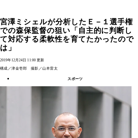
宮澤ミシェルが分析したＥ－１選手権
での森保監督の狙い「自主的に判断し
て対応する柔軟性を育てたかったので
は」
2019年12月24日 11:00 更新
構成／津金壱郎 撮影／山本雷太
スポーツ