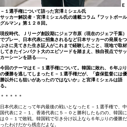
Ｅ
－１選手権について語った宮澤ミシェル氏
サッカー解説者・宮澤ミシェル氏の連載コラム『フットボール
グルマン』第１２８回。
現役時代、Ｊリーグ創設期にジェフ市原（現在のジェフ千葉）
でプレー、日本代表に招集されるなど日本サッカーの発展をつ
ぶさに見てきた生き証人がこれまで経験したこと、現地で取材
してきたインパクト大のエピソードを踏まえ、独自視点でサッ
カーシーンを語る――。
今回のテーマはＥ－１選手権について。韓国に敗れ、６年ぶり
の優勝を逃してしまったＥ－１選手権だが、「森保監督には優
勝以外にも狙いがあったのではないか」と宮澤ミシェルは語
る。
＊＊＊＊＊
日本代表にとって年内最後の戦いとなったＥ－１選手権で、中
国代表に２－１、香港代表に５－０と勝利したものの、韓国に
は０－１で敗戦。韓国戦で引き分け以上なら６年ぶりの優勝だ
ったわけだから残念だよな。