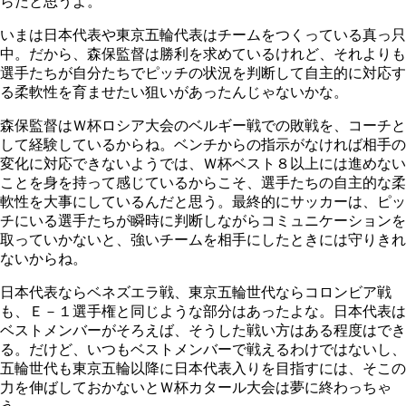
らだと思うよ。
いまは日本代表や東京五輪代表はチームをつくっている真っ只
中。だから、森保監督は勝利を求めているけれど、それよりも
選手たちが自分たちでピッチの状況を判断して自主的に対応す
る柔軟性を育ませたい狙いがあったんじゃないかな。
森保監督はＷ杯ロシア大会のベルギー戦での敗戦を、コーチと
して経験しているからね。ベンチからの指示がなければ相手の
変化に対応できないようでは、Ｗ杯ベスト８以上には進めない
ことを身を持って感じているからこそ、選手たちの自主的な柔
軟性を大事にしているんだと思う。最終的にサッカーは、ピッ
チにいる選手たちが瞬時に判断しながらコミュニケーションを
取っていかないと、強いチームを相手にしたときには守りきれ
ないからね。
日本代表ならベネズエラ戦、東京五輪世代ならコロンビア戦
も、Ｅ－１選手権と同じような部分はあったよな。日本代表は
ベストメンバーがそろえば、そうした戦い方はある程度はでき
る。だけど、いつもベストメンバーで戦えるわけではないし、
五輪世代も東京五輪以降に日本代表入りを目指すには、そこの
力を伸ばしておかないとＷ杯カタール大会は夢に終わっちゃ