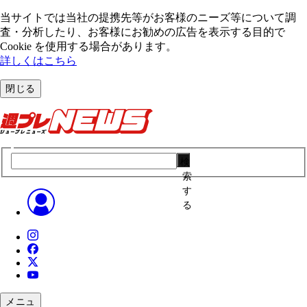
当サイトでは当社の提携先等がお客様のニーズ等について調
査・分析したり、お客様にお勧めの広告を表⽰する⽬的で
Cookie を使⽤する場合があります。
詳しくはこちら
閉じる
検
索
す
る
メニュ