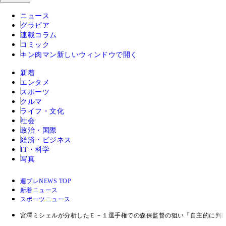
ニュース
グラビア
連載コラム
コミック
キン肉マン
新しいウィンドウで開く
新着
エンタメ
スポーツ
クルマ
ライフ・文化
社会
政治・国際
経済・ビジネス
IT・科学
写真
週プレNEWS TOP
新着ニュース
スポーツニュース
宮澤ミシェルが分析したＥ－１選手権での森保監督の狙い「自主的に判