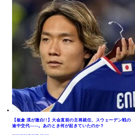
【板倉 滉が激白!!】大会直前の主将就任、スウェーデン戦の
途中交代――。あのとき何が起きていたのか？