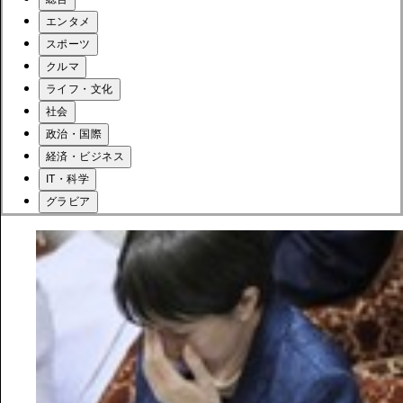
エンタメ
スポーツ
クルマ
ライフ・文化
社会
政治・国際
経済・ビジネス
IT・科学
グラビア