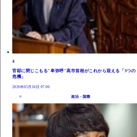
4
官邸に閉じこもる"卑弥呼"高市首相がこれから迎える「3つの
危機」
2026年05月16日 07:00
政治・国際