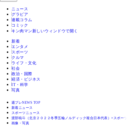
ニュース
グラビア
連載コラム
コミック
キン肉マン
新しいウィンドウで開く
新着
エンタメ
スポーツ
クルマ
ライフ・文化
社会
政治・国際
経済・ビジネス
IT・科学
写真
週プレNEWS TOP
新着ニュース
スポーツニュース
渡部暁斗（北京２０２２冬季五輪ノルディック複合日本代表）×スポーツ
画像・写真