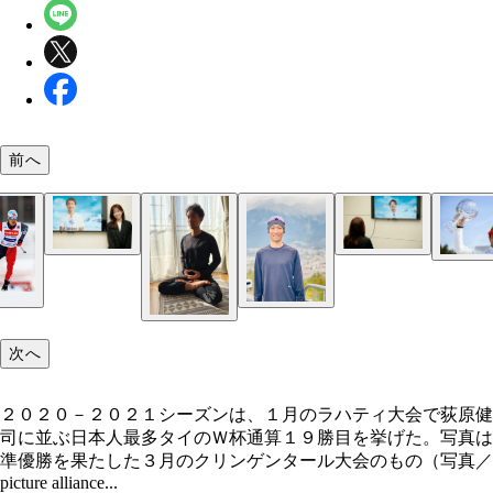
前へ
２０１７～２０１８年シーズンに悲願のＷ杯総合優
果たし、目標を見失いかけた時期もあった。「真の
次へ
ンピオンとはどういう存在なのか、どういうレース
たら、どういう振る舞いをすればチャンピオンっぽ
えるのか、いやというほど考えた」
２０２０－２０２１シーズンは、１月のラハティ大会で荻原健
司に並ぶ日本人最多タイのＷ杯通算１９勝目を挙げた。写真は
準優勝を果たした３月のクリンゲンタール大会のもの（写真／
picture alliance...