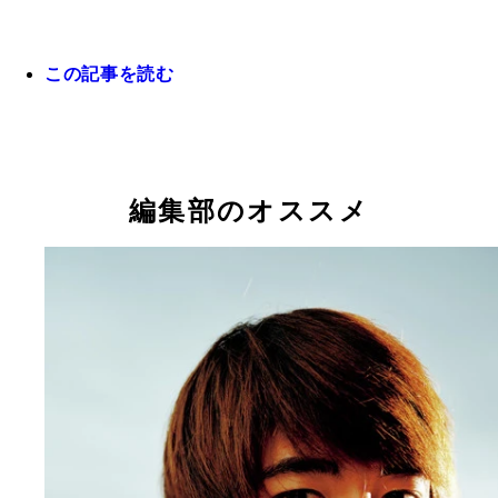
この記事を読む
昨年の１０月、代表チームの合宿を行なったオース
アのインスブルックにて。現地は、雪がなくても使
きるジャンプ台を備えている ©ファーストトラッ
式会社
自宅にて座禅を組む。自分を深く知るために“無心”
ることを目的に、２０１４年ソチ五輪の前から取り
編集部のオススメ
だしたという ©ファーストトラック株式会社