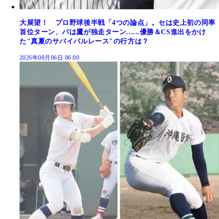
大展望！ プロ野球後半戦「4つの論点」。セは史上初の同率
首位ターン、パは鷹が独走ターン......優勝＆CS進出をかけ
た"真夏のサバイバルレース"の行方は？
2026年08月06日 06:00