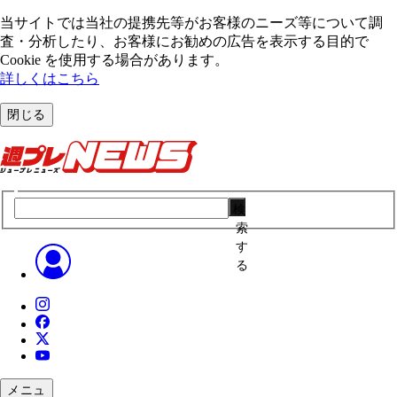
当サイトでは当社の提携先等がお客様のニーズ等について調
査・分析したり、お客様にお勧めの広告を表⽰する⽬的で
Cookie を使⽤する場合があります。
詳しくはこちら
閉じる
検
索
す
る
メニュ