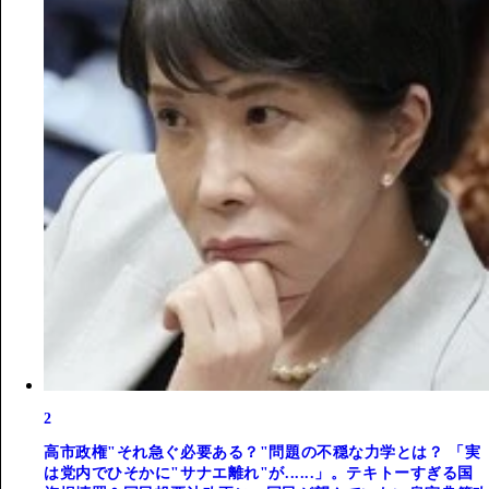
2
高市政権"それ急ぐ必要ある？"問題の不穏な力学とは？ 「実
は党内でひそかに"サナエ離れ"が......」。テキトーすぎる国