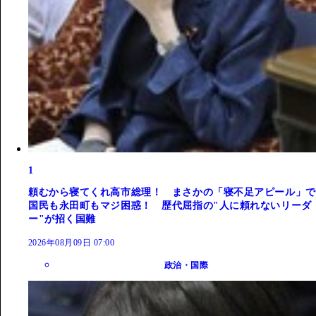
1
頼むから寝てくれ高市総理！ まさかの「寝不足アピール」で
国民も永田町もマジ困惑！ 歴代屈指の"人に頼れないリーダ
ー"が招く国難
2026年08月09日 07:00
政治・国際