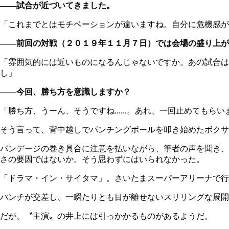
――試合が近づいてきました。
「これまでとはモチベーションが違いますね。自分に危機感が
――前回の対戦（２０１９年１１月７日）では会場の盛り上が
「雰囲気的には近いものになるんじゃないですか。あの試合は
し」
――今回、勝ち方を意識しますか？
「勝ち方、うーん、そうですね......。あれ、一回止めてもら
そう言って、背中越しでパンチングボールを叩き始めたボクサ
バンデージの巻き具合に注意を払いながら、筆者の声を聞き、
さの要因ではないか。そう思わずにはいられなかった。
「ドラマ・イン・サイタマ」。さいたまスーパーアリーナで
パンチが交差し、一瞬たりとも目が離せないスリリングな展開
だが、〝主演〟の井上には引っかかるものがあるようだ。