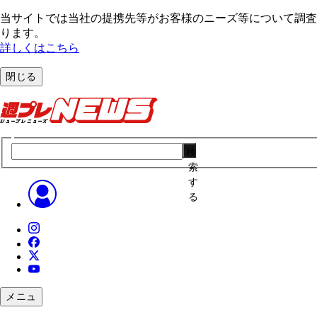
当サイトでは当社の提携先等がお客様のニーズ等について調査・
ります。
詳しくはこちら
閉じる
検
索
す
る
メニュ