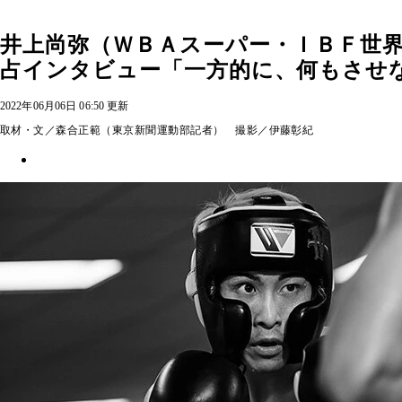
井上尚弥（ＷＢＡスーパー・ＩＢＦ世界
占インタビュー「一方的に、何もさせ
2022年06月06日 06:50 更新
取材・文／森合正範（東京新聞運動部記者） 撮影／伊藤彰紀