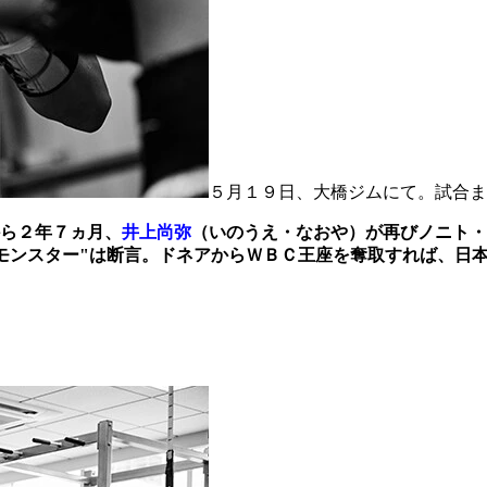
５月１９日、大橋ジムにて。試合ま
ら２年７ヵ月、
井上尚弥
（いのうえ・なおや）が再びノニト・
モンスター"は断言。ドネアからＷＢＣ王座を奪取すれば、日