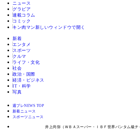
ニュース
グラビア
連載コラム
コミック
キン肉マン
新しいウィンドウで開く
新着
エンタメ
スポーツ
クルマ
ライフ・文化
社会
政治・国際
経済・ビジネス
IT・科学
写真
週プレNEWS TOP
新着ニュース
スポーツニュース
井上尚弥（ＷＢＡスーパー・ＩＢＦ世界バンタム級チ