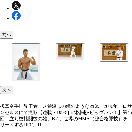
前へ
2022年に極真会館に復帰、総本部の師範に就任した
還暦を超えた今も、ストイックな生きざまを貫く八
志
次へ
極真空手世界王者、八巻建志の鋼のような肉体。2006年、ロサ
ンゼルスにて撮影【連載・1993年の格闘技ビッグバン！】第45
回 立ち技格闘技の雄、K-1。世界のMMA（総合格闘技）を
リードするUFC。U...