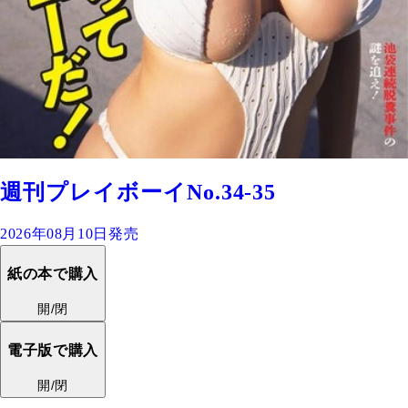
週刊プレイボーイNo.34-35
2026年08月10日発売
紙の本で購入
開/閉
電子版で購入
開/閉