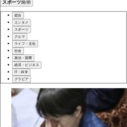
スポーツ
開/閉
総合
エンタメ
スポーツ
クルマ
ライフ・文化
社会
政治・国際
経済・ビジネス
IT・科学
グラビア