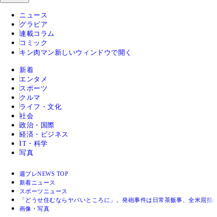
ニュース
グラビア
連載コラム
コミック
キン肉マン
新しいウィンドウで開く
新着
エンタメ
スポーツ
クルマ
ライフ・文化
社会
政治・国際
経済・ビジネス
IT・科学
写真
週プレNEWS TOP
新着ニュース
スポーツニュース
「どうせ住むならヤバいところに」。発砲事件は日常茶飯事、全米屈指
画像・写真