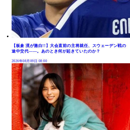
【板倉 滉が激白!!】大会直前の主将就任、スウェーデン戦の
途中交代――。あのとき何が起きていたのか？
2026年08月09日 08:00