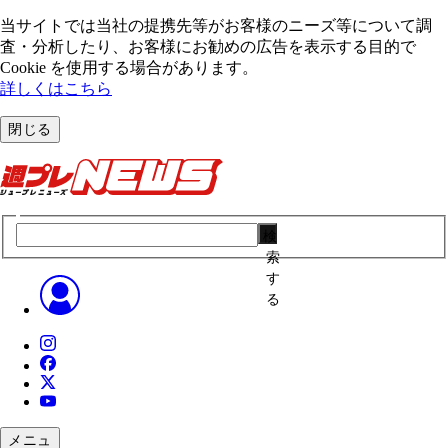
当サイトでは当社の提携先等がお客様のニーズ等について調
査・分析したり、お客様にお勧めの広告を表⽰する⽬的で
Cookie を使⽤する場合があります。
詳しくはこちら
閉じる
検
索
す
る
メニュ