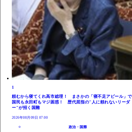
1
頼むから寝てくれ高市総理！ まさかの「寝不足アピール」で
国民も永田町もマジ困惑！ 歴代屈指の"人に頼れないリーダ
ー"が招く国難
2026年08月09日 07:00
政治・国際