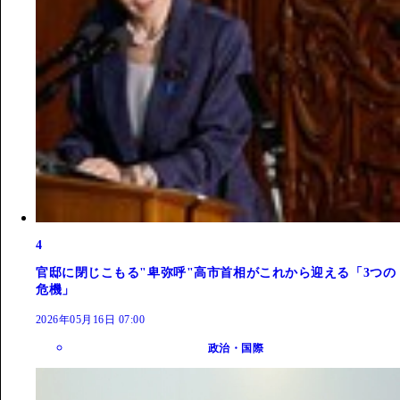
4
官邸に閉じこもる"卑弥呼"高市首相がこれから迎える「3つの
危機」
2026年05月16日 07:00
政治・国際