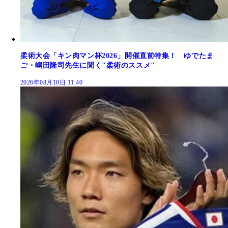
柔術大会「キン肉マン杯2026」開催直前特集！ ゆでたま
ご・嶋田隆司先生に聞く"柔術のススメ"
2026年08月10日 11:40