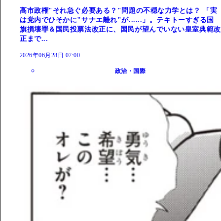
高市政権"それ急ぐ必要ある？"問題の不穏な力学とは？ 「実
は党内でひそかに"サナエ離れ"が......」。テキトーすぎる国
旗損壊罪＆国民投票法改正に、国民が望んでいない皇室典範改
正まで...
2026年06月28日 07:00
政治・国際