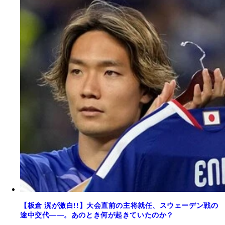
【板倉 滉が激白!!】大会直前の主将就任、スウェーデン戦の
途中交代――。あのとき何が起きていたのか？