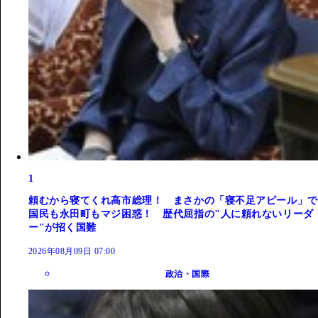
1
頼むから寝てくれ高市総理！ まさかの「寝不足アピール」で
国民も永田町もマジ困惑！ 歴代屈指の"人に頼れないリーダ
ー"が招く国難
2026年08月09日 07:00
政治・国際