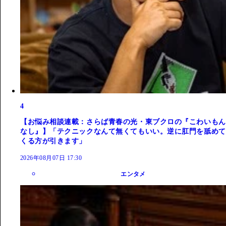
4
【お悩み相談連載：さらば青春の光・東ブクロの『こわいもん
なし』】「テクニックなんて無くてもいい。逆に肛門を舐めて
くる方が引きます」
2026年08月07日 17:30
エンタメ