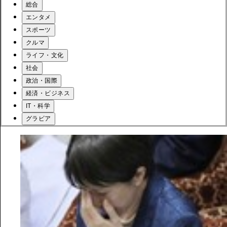
総合
エンタメ
スポーツ
クルマ
ライフ・文化
社会
政治・国際
経済・ビジネス
IT・科学
グラビア