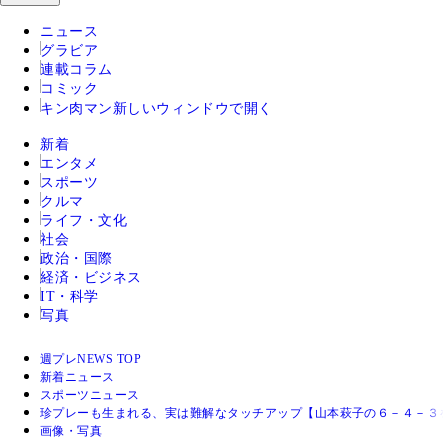
ニュース
グラビア
連載コラム
コミック
キン肉マン
新しいウィンドウで開く
新着
エンタメ
スポーツ
クルマ
ライフ・文化
社会
政治・国際
経済・ビジネス
IT・科学
写真
週プレNEWS TOP
新着ニュース
スポーツニュース
珍プレーも生まれる、実は難解なタッチアップ【山本萩子の６－４－３を
画像・写真