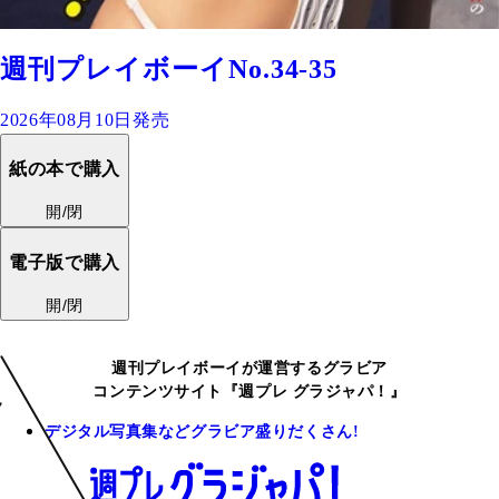
週刊プレイボーイNo.34-35
2026年08月10日発売
紙の本で購入
開/閉
電子版で購入
開/閉
週刊プレイボーイが運営するグラビア
コンテンツサイト『週プレ グラジャパ！』
デジタル写真集などグラビア盛りだくさん!