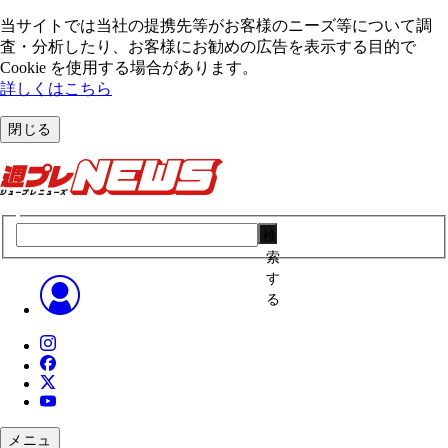
当サイトでは当社の提携先等がお客様のニーズ等について調
査・分析したり、お客様にお勧めの広告を表⽰する⽬的で
Cookie を使⽤する場合があります。
詳しくはこちら
閉じる
検
索
す
る
メニュ