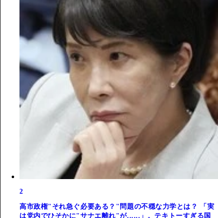
2
高市政権"それ急ぐ必要ある？"問題の不穏な力学とは？ 「実
は党内でひそかに"サナエ離れ"が......」。テキトーすぎる国