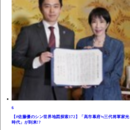
6
【#佐藤優のシン世界地図探索172】「高市幕府≒三代将軍家光
時代」が到来!?