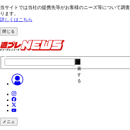
当サイトでは当社の提携先等がお客様のニーズ等について調査・
ります。
詳しくはこちら
閉じる
検
索
す
る
メニュ