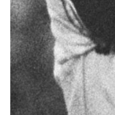
『長嶋茂雄が見たかった。』（集英社刊）