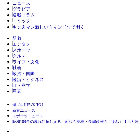
ニュース
グラビア
連載コラム
コミック
キン肉マン
新しいウィンドウで開く
新着
エンタメ
スポーツ
クルマ
ライフ・文化
社会
政治・国際
経済・ビジネス
IT・科学
写真
週プレNEWS TOP
新着ニュース
スポーツニュース
昭和100年の暮れに振り返る、昭和の英雄・長嶋茂雄の「凄み」【元大