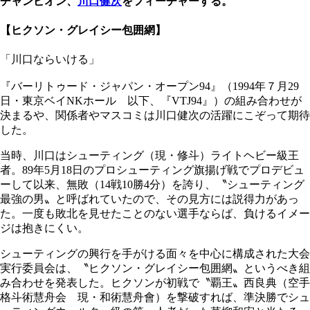
チャンピオン、
川口健次
をフィーチャーする。
【ヒクソン・グレイシー包囲網】
「川口ならいける」
『バーリトゥード・ジャパン・オープン94』（1994年７月29
日・東京ベイNKホール 以下、『VTJ94』）の組み合わせが
決まるや、関係者やマスコミは川口健次の活躍にこぞって期待
した。
当時、川口はシューティング（現・修斗）ライトヘビー級王
者。89年5月18日のプロシューティング旗揚げ戦でプロデビュ
ーして以来、無敗（14戦10勝4分）を誇り、〝シューティング
最強の男〟と呼ばれていたので、その見方には説得力があっ
た。一度も敗北を見せたことのない選手ならば、負けるイメー
ジは抱きにくい。
シューティングの興行を手がける面々を中心に構成された大会
実行委員会は、〝ヒクソン・グレイシー包囲網〟というべき組
み合わせを発表した。ヒクソンが初戦で〝覇王〟西良典（空手
格斗術慧舟会 現・和術慧舟會）を撃破すれば、準決勝でシュ