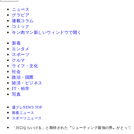
ニュース
グラビア
連載コラム
コミック
キン肉マン
新しいウィンドウで開く
新着
エンタメ
スポーツ
クルマ
ライフ・文化
社会
政治・国際
経済・ビジネス
IT・科学
写真
週プレNEWS TOP
新着ニュース
スポーツニュース
「川口ならいける」と期待された〝シューティング最強の男〟がとって