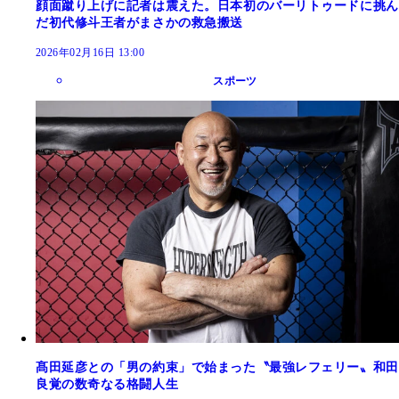
顔面蹴り上げに記者は震えた。日本初のバーリトゥードに挑ん
だ初代修斗王者がまさかの救急搬送
2026年02月16日 13:00
スポーツ
髙田延彦との「男の約束」で始まった〝最強レフェリー〟和田
良覚の数奇なる格闘人生