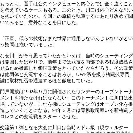
もっとも、選手は公のインタビューと内心とでは全く違うこと
を考えているケースもある。このとき、川口は内心どんな思い
を抱いていたのか。今回この原稿を執筆するにあたり改めて聞
いてみると、意外なことを口にした。
「正直、僕らの技術はまだ世界に通用しないんじゃないかとい
う疑問は抱いていました」
なぜ川口がそう思っていたかといえば、当時のシューティング
は開国したばかりで、前年までは競技を内部である程度成熟さ
せるため徹底した鎖国政策をとっていたからだろう。その政策
は他団体と交流することはおろか、UWF系を扱う格闘技専門
誌に取材拒否を通達するほど徹底していた。
門戸開放は1992年９月に開催されたワンデーのオープントーナ
メントを待たなければならない。このトーナメントに川口は出
場していないが、これを機にシューティングはオープン化を推
進していくことになる。94年３月には青柳政司率いる新格闘プ
ロレスとの交流戦をスタートさせた。
交流第１弾となる大会に川口は当時ミドル級（現ウェルター