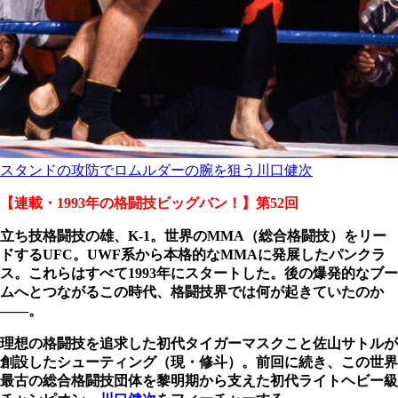
スタンドの攻防でロムルダーの腕を狙う川口健次
【連載・1993年の格闘技ビッグバン！】第52回
立ち技格闘技の雄、K-1。世界のMMA（総合格闘技）をリー
ドするUFC。UWF系から本格的なMMAに発展したパンクラ
ス。これらはすべて1993年にスタートした。後の爆発的なブー
ムへとつながるこの時代、格闘技界では何が起きていたのか
――。
理想の格闘技を追求した初代タイガーマスクこと佐山サトルが
創設したシューティング（現・修斗）。前回に続き、この世界
最古の総合格闘技団体を黎明期から支えた初代ライトヘビー級