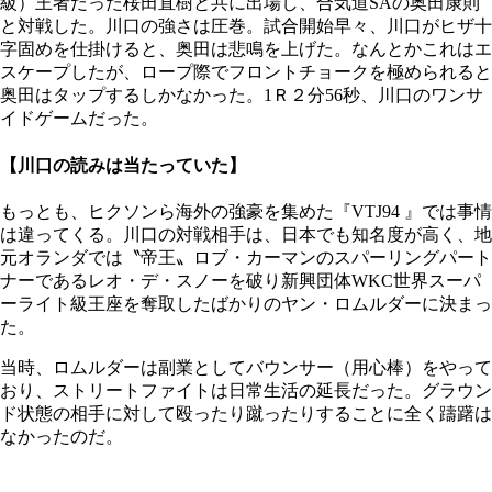
級）王者だった桜田直樹と共に出場し、合気道SAの奥田康則
と対戦した。川口の強さは圧巻。試合開始早々、川口がヒザ十
字固めを仕掛けると、奥田は悲鳴を上げた。なんとかこれはエ
スケープしたが、ロープ際でフロントチョークを極められると
奥田はタップするしかなかった。1Ｒ２分56秒、川口のワンサ
イドゲームだった。
【川口の読みは当たっていた】
もっとも、ヒクソンら海外の強豪を集めた『VTJ94 』では事情
は違ってくる。川口の対戦相手は、日本でも知名度が高く、地
元オランダでは〝帝王〟ロブ・カーマンのスパーリングパート
ナーであるレオ・デ・スノーを破り新興団体WKC世界スーパ
ーライト級王座を奪取したばかりのヤン・ロムルダーに決まっ
た。
当時、ロムルダーは副業としてバウンサー（用心棒）をやって
おり、ストリートファイトは日常生活の延長だった。グラウン
ド状態の相手に対して殴ったり蹴ったりすることに全く躊躇は
なかったのだ。