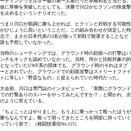
ーティングウェルター級の第一人者だった草柳和宏と当たる。
仮に草柳を突破したとしても、決勝で川口がヒクソンの快進撃
を止めるというシナリオだった。
つまり川口が順調に勝ち上がれば、ヒクソンと対戦する可能性
がひじょうに高いということだ。この組み合わせが決定した時
点で、まさか日本代表の3名が揃って初戦で敗退することなど
誰も予想していなかった。
当時のシューティングでは、グラウンド時の顔面への打撃はパ
ンチもキックも認めていなかった。当時、何かと比較対象の的
となっていたUWF系の団体でも、グラウンド時のそれはタブ
ーとされていた。グラウンドでの顔面攻撃はストリートファイ
トに等しい「野蛮なもの」と捉えられていた時代だった。
大会前、川口は専門誌のインタビューで、「実際にグラウンド
での打撃ありのスパーをやってみたんですか？」と聞かれ、次
のように答えている。
「ちょこっとはやりました。もう上に乗っかって殴ったほうが
勝ちなんですよ。殴って弱ってきたところを関節に持っていく
っていう形で」（格闘技通信No.115）