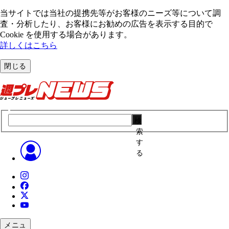
当サイトでは当社の提携先等がお客様のニーズ等について調
査・分析したり、お客様にお勧めの広告を表⽰する⽬的で
Cookie を使⽤する場合があります。
詳しくはこちら
閉じる
検
索
す
る
メニュ