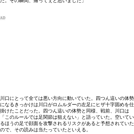
た。その瞬間、痛ってぇと思いました」
川口にとって全ては悪い方向に動いていた。四つん這いの体勢
になるきっかけは川口がロムルダーの左足にヒザ十字固めを仕
掛けたことだった。四つん這いの体勢と同様、戦前、川口は
「このルールでは足関節は狙えない」と語っていた。空いてい
るほうの足で顔面を攻撃されるリスクがあると予想されていた
ので、その読みは当たっていたといえる。