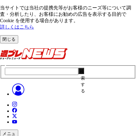
当サイトでは当社の提携先等がお客様のニーズ等について調
査・分析したり、お客様にお勧めの広告を表⽰する⽬的で
Cookie を使⽤する場合があります。
詳しくはこちら
閉じる
検
索
す
る
メニュ