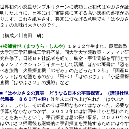
世界初の小惑星サンプルリターンに成功した初代はやぶさが証
明したように、日本には宇宙開発に関する高い技術の蓄積があ
ります。これを絶やさず、将来につなげる意味でも「はやぶさ
２」の意味は大きいのです。
（構成／川喜田 研）
●松浦晋也（まつうら・しんや）
１９６２年生まれ。慶應義塾
大学理工学部機械工学科卒業。同大学大学院政策・メディア研
究科修了。日経ＢＰ社記者を経て、航空・宇宙関係を専門とす
るノンフィクションライターとして活躍。ほかの著書に『恐る
べき旅路 火星探査機「のぞみ」のたどった１２年』『国産ロ
ケットはなぜ墜ちるのか』『飛べ！「はやぶさ」』『小惑星探
査機「はやぶさ２」の挑戦』など
■『はやぶさ２の真実 どうなる日本の宇宙探査』
（講談社現
代新書 ８６０円＋税）
昨年末に打ち上げられた「はやぶさ
２」。しかし、その道のりは平坦なものではなかった。必要な
予算がなかなかつかず、２０１２年には計画中止かと思われた
こともあったという。宇宙探査は息の長い事業。２０２０年の
はやぶさ２帰還後も継続的に宇宙探査を実施するためには今す