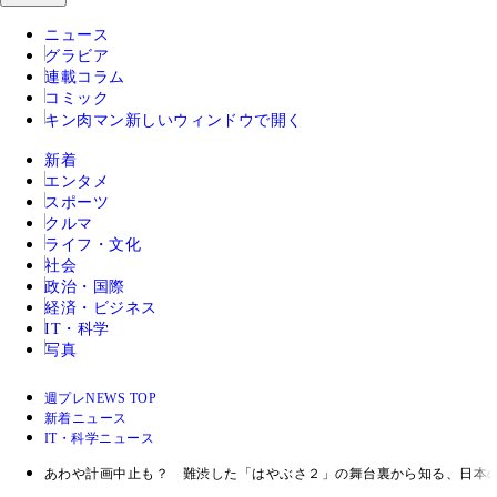
ニュース
グラビア
連載コラム
コミック
キン肉マン
新しいウィンドウで開く
新着
エンタメ
スポーツ
クルマ
ライフ・文化
社会
政治・国際
経済・ビジネス
IT・科学
写真
週プレNEWS TOP
新着ニュース
IT・科学ニュース
あわや計画中止も？ 難渋した「はやぶさ２」の舞台裏から知る、日本