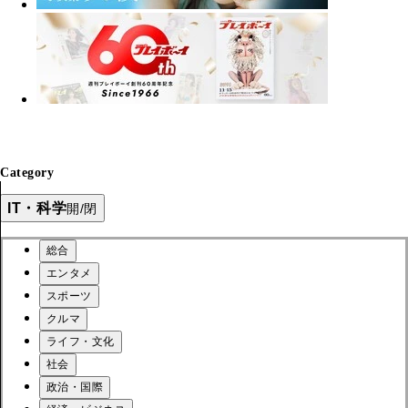
Category
IT・科学
開/閉
総合
エンタメ
スポーツ
クルマ
ライフ・文化
社会
政治・国際