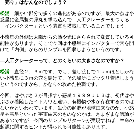
「売り」はなんなのでしょう？
松浦
細かい部分で多くの進化があるのですが、最大の点は小
惑星に金属製の弾丸を撃ち込んで、人工クレーターをつくる
「インパクター」という装置を搭載していることでしょう。
小惑星の外側は太陽からの熱や光にさらされて変質している可
能性があります。そこで今回は小惑星にインパクターで穴を開
けて「内側」からのサンプルを回収しようというのです。
―人工クレーターって、どのくらいの大きさなのですか？
松浦
直径２、３ｍです。でも、差し渡しで１ｋｍほどしかな
い小惑星に３ｍの穴を開けて、その場所にピッタリ着陸しよう
というのですから、かなりの攻めた挑戦です。
今回、はやぶさ２が目指す小惑星１９９９ＪＵ３は、初代はや
ぶさが着陸したイトカワと違い、有機物や水が存在するのでは
ないかといわれています。生命の起源が地球由来なのか、小惑
星や彗星といった宇宙由来のものなのかは、さまざまな議論が
あるのですが、今回のサンプルリターンが実現すれば、生命の
起源に関するヒントが得られる可能性もあります。