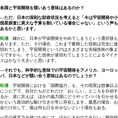
各国と宇宙開発を競いあう意味はあるのか？
―ただ、日本の深刻な財政状況を考えると「今は宇宙開発や小
惑星探査に莫大な予算を割いている場合じゃない」という声も
あるかと思います。
松浦
確かに、日本が宇宙開発をやめてしまうという選択肢も
あります。ただ、その場合、これまで蓄積した技術は完全に途
切れてしまう。宇宙開発というのはさまざまな先端技術の集ま
りですから、そうした技術が途切れてしまうことによるマイナ
スはかなり大きいと思います。
―それでも、科学的な意味での宇宙開発をアメリカ、ヨーロッ
パ、日本などが競い合う意味はあるのでしょうか？
松浦
宇宙開発における「国際協力」も、その現実は想像以上
にシビアで、自分たちがどれだけ「おいしい」ところを分担す
るか、逆に言えば、ほかの協力国にどうやってババを引かせる
かという政治的な駆け引きが常に存在します。最悪の場合、お
金だけ出して、後は何も口を出せないという場合もある。
一定の発言力を持つためには、ほかにまねのできない「独自技