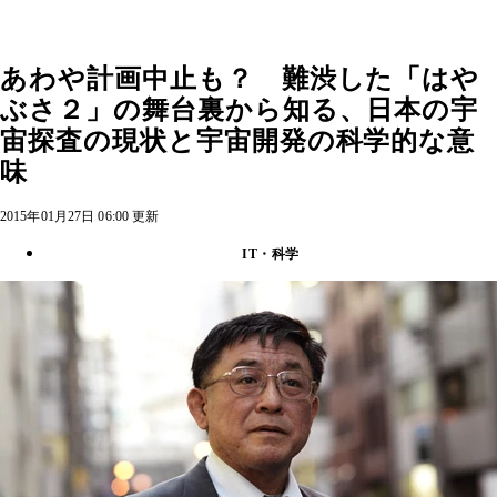
あわや計画中止も？ 難渋した「はや
ぶさ２」の舞台裏から知る、日本の宇
宙探査の現状と宇宙開発の科学的な意
味
2015年01月27日 06:00 更新
IT・科学