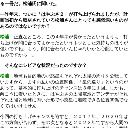
る一冊だ。松浦氏に聞いた。
―昨年末、ついに「はやぶさ２」が打ち上げられましたが、計
画当初から取材されている松浦さんにとっても感慨深いものが
あるのではないですか？
松浦
正直なところ、この４年半が長かったというよりも、打
ち上げが間に合ってよかったというホッとした気持ちのほうが
強いですね。もう、間に合わないんじゃないかと心配していた
ものですから…。
―そんなにシビアな状況だったのですか？
松浦
地球も目的地の小惑星もそれぞれ太陽の周りを公転して
いますから、まずお互いの位置関係、「星の巡り」というのが
あって、基本的に打ち上げのチャンスは３年に１回。しかも、
向こうに着いたときに、はやぶさの太陽電池とアンテナがそれ
ぞれ太陽と地球に向いた形で小惑星に着陸できる位置関係でな
くてはいけません。
今回の打ち上げチャンスを逃すと、２０１７年、２０２０年は
この方向が合わず、その次となると２０２３年ですから人間の