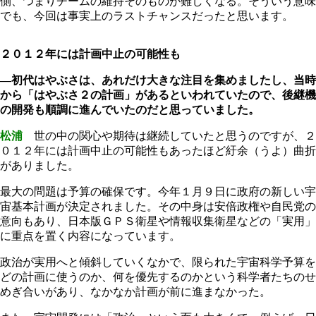
側、つまりチームの維持そのものが難しくなる。そういう意味
でも、今回は事実上のラストチャンスだったと思います。
２０１２年には計画中止の可能性も
―初代はやぶさは、あれだけ大きな注目を集めましたし、当時
から「はやぶさ２の計画」があるといわれていたので、後継機
の開発も順調に進んでいたのだと思っていました。
松浦
世の中の関心や期待は継続していたと思うのですが、２
０１２年には計画中止の可能性もあったほど紆余（うよ）曲折
がありました。
最大の問題は予算の確保です。今年１月９日に政府の新しい宇
宙基本計画が決定されました。その中身は安倍政権や自民党の
意向もあり、日本版ＧＰＳ衛星や情報収集衛星などの「実用」
に重点を置く内容になっています。
政治が実用へと傾斜していくなかで、限られた宇宙科学予算を
どの計画に使うのか、何を優先するのかという科学者たちのせ
めぎ合いがあり、なかなか計画が前に進まなかった。