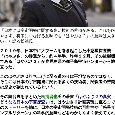
「日本には宇宙開発に関する高い技術の蓄積がある。これを絶
やさず、将来につなげる意味でも『はやぶさ２』の意味は大き
い」と語る松浦氏
２０１０年、日本中に大ブームを巻き起こした小惑星探査機
「はやぶさ」の帰還から、約４年半。昨年１２月、その後継機
である「はやぶさ２」が鹿児島県の種子島宇宙センターから旅
立った。
このはやぶさ２打ち上げに至る道のりは平坦なものではなく、
そこには日本の宇宙開発に関わる多くの技術者、関係者の苦闘
の歴史が刻まれているという。
その舞台裏をまとめた
松浦
晋也
氏の著書
『はやぶさ２の真実
どうなる日本の宇宙探査』
は、はやぶさ２計画実現に至るまで
のストーリーを軸に、日本の宇宙開発技術の可能性や「惑星サ
ンプルリターン」の科学的意味などをわかりやすく伝えてくれ