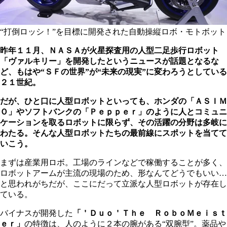
“打倒ロッシ！”を目標に開発された自動操縦ロボ・モトボット
昨年１１月、ＮＡＳＡが火星探査用の人型二足歩行ロボット
「ヴァルキリー」を開発したというニュースが話題となるな
ど、もはや“ＳＦの世界”が“未来の現実”に変わろうとしている
２１世紀。
だが、ひと口に人型ロボットといっても、ホンダの「ＡＳＩＭ
Ｏ」やソフトバンクの「Ｐｅｐｐｅｒ」のように人とコミュニ
ケーションを取るロボットに限らず、その活躍の分野は多岐に
わたる。そんな人型ロボットたちの最前線にスポットを当てて
いこう。
まずは産業用ロボ。工場のラインなどで稼働することが多く、
ロボットアームが主流の現場のため、形なんてどうでもいい…
と思われがちだが、ここにだって立派な人型ロボットが存在し
ている。
バイナスが開発した
「＇Ｄｕｏ＇Ｔｈｅ ＲｏｂｏＭｅｉｓｔ
ｅｒ」
の特徴は、人のように２本の腕がある“双腕型”。薬品や