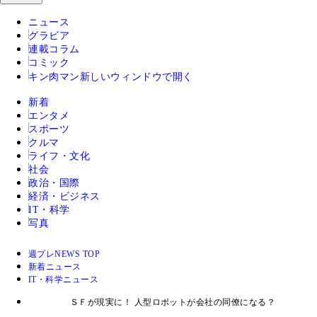
ニュース
グラビア
連載コラム
コミック
キン肉マン
新しいウィンドウで開く
新着
エンタメ
スポーツ
クルマ
ライフ・文化
社会
政治・国際
経済・ビジネス
IT・科学
写真
週プレNEWS TOP
新着ニュース
IT・科学ニュース
ＳＦが現実に！ 人型ロボットが会社の同僚になる？