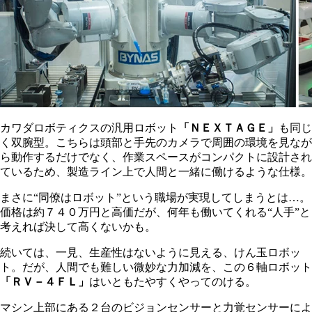
カワダロボティクスの汎用ロボット
「ＮＥＸＴＡＧＥ」
も同じ
く双腕型。こちらは頭部と手先のカメラで周囲の環境を見なが
ら動作するだけでなく、作業スペースがコンパクトに設計され
ているため、製造ライン上で人間と一緒に働けるような仕様。
まさに“同僚はロボット”という職場が実現してしまうとは…。
価格は約７４０万円と高価だが、何年も働いてくれる“人手”と
考えれば決して高くないかも。
続いては、一見、生産性はないように見える、けん玉ロボッ
ト。だが、人間でも難しい微妙な力加減を、この６軸ロボット
「ＲＶ－４ＦＬ」
はいともたやすくやってのける。
マシン上部にある２台のビジョンセンサーと力覚センサーによ