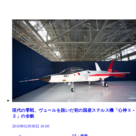
現代の零戦、ヴェールを脱いだ初の国産ステルス機「心神Ｘ－
２」の全貌
2016年02月09日 16:00
IT・科学