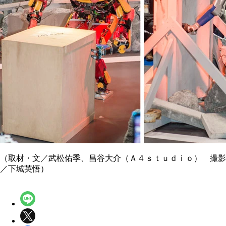
（取材・文／武松佑季、昌谷大介（Ａ４ｓｔｕｄｉｏ） 撮影
／下城英悟）