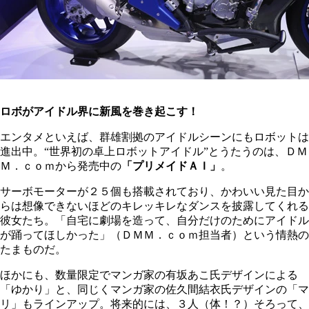
ロボがアイドル界に新風を巻き起こす！
エンタメといえば、群雄割拠のアイドルシーンにもロボットは
進出中。“世界初の卓上ロボットアイドル”とうたうのは、ＤＭ
Ｍ．ｃｏｍから発売中の
「プリメイドＡＩ」
。
サーボモーターが２５個も搭載されており、かわいい見た目か
らは想像できないほどのキレッキレなダンスを披露してくれる
彼女たち。「自宅に劇場を造って、自分だけのためにアイドル
が踊ってほしかった」（ＤＭＭ．ｃｏｍ担当者）という情熱の
たまものだ。
ほかにも、数量限定でマンガ家の有坂あこ氏デザインによる
「ゆかり」と、同じくマンガ家の佐久間結衣氏デザインの「マ
リ」もラインアップ。将来的には、３人（体！？）そろって、