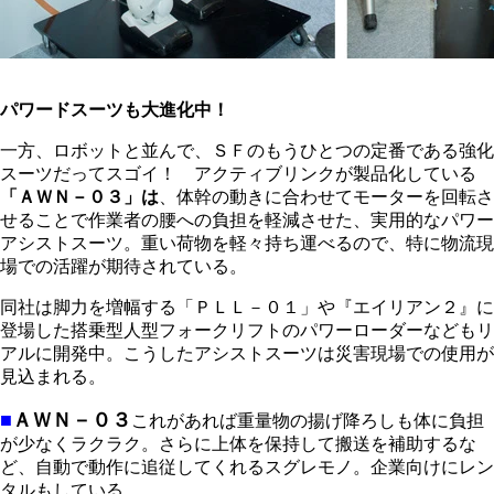
パワードスーツも大進化中！
一方、ロボットと並んで、ＳＦのもうひとつの定番である強化
スーツだってスゴイ！ アクティブリンクが製品化している
「ＡＷＮ－０３」は
、体幹の動きに合わせてモーターを回転さ
せることで作業者の腰への負担を軽減させた、実用的なパワー
アシストスーツ。重い荷物を軽々持ち運べるので、特に物流現
場での活躍が期待されている。
同社は脚力を増幅する「ＰＬＬ－０１」や『エイリアン２』に
登場した搭乗型人型フォークリフトのパワーローダーなどもリ
アルに開発中。こうしたアシストスーツは災害現場での使用が
見込まれる。
■
ＡＷＮ－０３
これがあれば重量物の揚げ降ろしも体に負担
が少なくラクラク。さらに上体を保持して搬送を補助するな
ど、自動で動作に追従してくれるスグレモノ。企業向けにレン
タルもしている