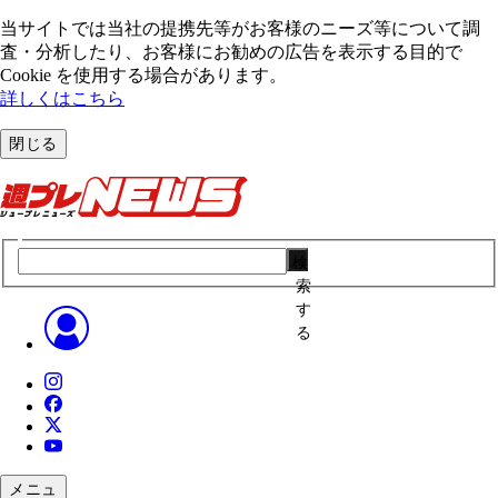
当サイトでは当社の提携先等がお客様のニーズ等について調
査・分析したり、お客様にお勧めの広告を表⽰する⽬的で
Cookie を使⽤する場合があります。
詳しくはこちら
閉じる
検
索
す
る
メニュ