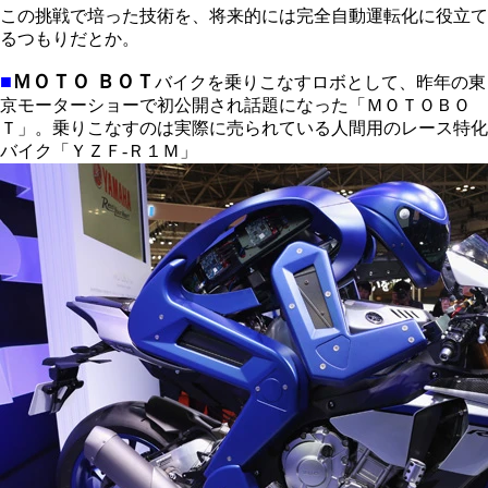
この挑戦で培った技術を、将来的には完全自動運転化に役立て
るつもりだとか。
■
ＭＯＴＯ ＢＯＴ
バイクを乗りこなすロボとして、昨年の東
京モーターショーで初公開され話題になった「ＭＯＴＯＢＯ
Ｔ」。乗りこなすのは実際に売られている人間用のレース特化
バイク「ＹＺＦ-Ｒ１Ｍ」