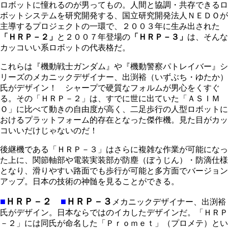
ロボットに憧れるのが男ってもの。人間と協調・共存できるロ
ボットシステムを研究開発する、国立研究開発法人ＮＥＤＯが
主導するプロジェクトの一環で、２００３年に生み出された
「ＨＲＰ－２」
と２００７年登場の
「ＨＲＰ－３」
は、そんな
カッコいい系ロボットの代表格だ。
これらは『機動戦士ガンダム』や『機動警察パトレイバー』シ
リーズのメカニックデザイナー、出渕裕（いずぶち・ゆたか）
氏がデザイン！ シャープで硬質なフォルムが男心をくすぐ
る。その「ＨＲＰ－２」は、すでに世に出ていた「ＡＳＩＭ
Ｏ」に比べて動きの自由度が高く、二足歩行の人型ロボットに
おけるプラットフォーム的存在となった傑作機。見た目がカッ
コいいだけじゃないのだ！
後継機である「ＨＲＰ－３」はさらに複雑な作業が可能になっ
た上に、関節軸部や電装実装部が防塵（ぼうじん）・防滴仕様
となり、滑りやすい路面でも歩行が可能と多方面でバージョン
アップ。日本の技術の神髄を見ることができる。
■
ＨＲＰ－２
■
ＨＲＰ－３
メカニックデザイナー、出渕裕
氏がデザイン。日本ならではのイカしたデザインだ。「ＨＲＰ
－２」には同氏が命名した「Ｐｒｏｍｅｔ」（プロメテ）とい