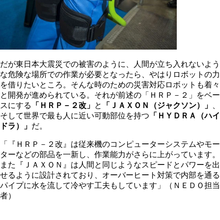
だが東日本大震災での被害のように、人間が立ち入れないよう
な危険な場所での作業が必要となったら、やはりロボットの力
を借りたいところ。そんな時のための災害対応ロボットも着々
と開発が進められている。それが前述の「ＨＲＰ－２」をベー
スにする
「ＨＲＰ－２改」
と
「ＪＡＸＯＮ（ジャクソン）」
、
そして世界で最も人に近い可動部位を持つ
「ＨＹＤＲＡ（ハイ
ドラ）」
だ。
「『ＨＲＰ－２改』は従来機のコンピューターシステムやモー
ターなどの部品を一新し、作業能力がさらに上がっています。
また『ＪＡＸＯＮ』は人間と同じようなスピードとパワーを出
せるように設計されており、オーバーヒート対策で内部を通る
パイプに水を流して冷やす工夫もしています」（ＮＥＤＯ担当
者）