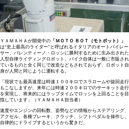
ＹＡＭＡＨＡが開発中の
「ＭＯＴＯ ＢＯＴ（モトボット）」
は“史上最高のライダー”と呼ばれるイタリアのオートバイレー
サー、バレンティーノ・ロッシに勝利するために生み出された
人型自律ライディングロボット。バイク自体は一般に市販され
ているものと全く同じで改造などもされておらず、ロボット自
身が人間と同じように運転する。
「現状でも最高速度は時速１００キロでスラロームや旋回走行
もこなしますが、来年には時速２００キロでのサーキット走行
を実現し、将来的にはラップタイムでロッシを上回ることを目
指しています」（ＹＡＭＡＨＡ担当者）
速度やエンジンの回転数、姿勢などの情報からステアリング、
アクセル、各種ブレーキ、クラッチ、シフトペダルを操作し、
自律的にドライブするというから驚きだ。