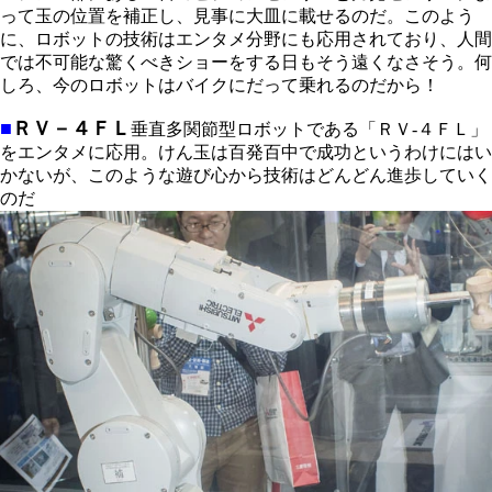
って玉の位置を補正し、見事に大皿に載せるのだ。このよう
に、ロボットの技術はエンタメ分野にも応用されており、人間
では不可能な驚くべきショーをする日もそう遠くなさそう。何
しろ、今のロボットはバイクにだって乗れるのだから！
■
ＲＶ－４ＦＬ
垂直多関節型ロボットである「ＲＶ-４ＦＬ」
をエンタメに応用。けん玉は百発百中で成功というわけにはい
かないが、このような遊び心から技術はどんどん進歩していく
のだ