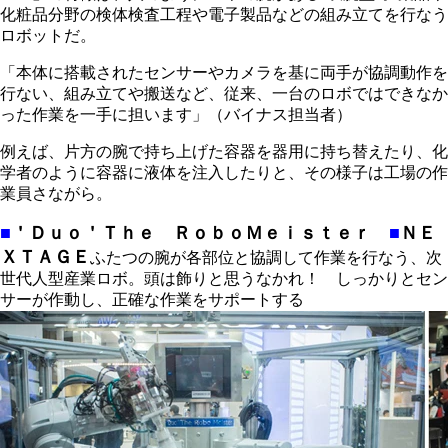
化粧品分野の検体検査工程や電子製品などの組み立てを行なう
ロボットだ。
「本体に搭載されたセンサーやカメラを基に両手が協調動作を
行ない、組み立てや搬送など、従来、一台のロボではできなか
った作業を一手に担います」（バイナス担当者）
例えば、片方の腕で持ち上げた容器を器用に持ち替えたり、化
学者のように容器に液体を注入したりと、その様子は工場の作
業員さながら。
■
＇Ｄｕｏ＇Ｔｈｅ ＲｏｂｏＭｅｉｓｔｅｒ
■
ＮＥ
ＸＴＡＧＥ
ふたつの腕が各部位と協調して作業を行なう、次
世代人型産業ロボ。頭は飾りと思うなかれ！ しっかりとセン
サーが作動し、正確な作業をサポートする