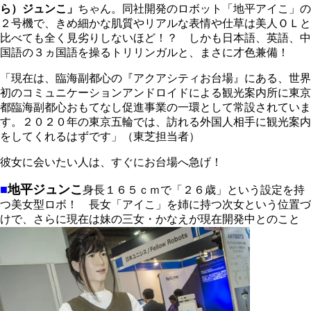
ら）ジュンこ」
ちゃん。同社開発のロボット「地平アイこ」の
２号機で、きめ細かな肌質やリアルな表情や仕草は美人ＯＬと
比べても全く見劣りしないほど！？ しかも日本語、英語、中
国語の３ヵ国語を操るトリリンガルと、まさに才色兼備！
「現在は、臨海副都心の『アクアシティお台場』にある、世界
初のコミュニケーションアンドロイドによる観光案内所に東京
都臨海副都心おもてなし促進事業の一環として常設されていま
す。２０２０年の東京五輪では、訪れる外国人相手に観光案内
をしてくれるはずです」（東芝担当者）
彼女に会いたい人は、すぐにお台場へ急げ！
■
地平ジュンこ
身長１６５ｃｍで「２６歳」という設定を持
つ美女型ロボ！ 長女「アイこ」を姉に持つ次女という位置づ
けで、さらに現在は妹の三女・かなえが現在開発中とのこと