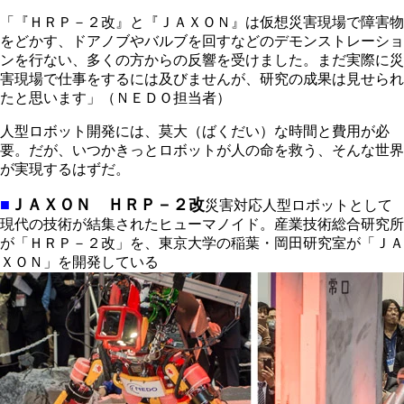
「『ＨＲＰ－２改』と『ＪＡＸＯＮ』は仮想災害現場で障害物
をどかす、ドアノブやバルブを回すなどのデモンストレーショ
ンを行ない、多くの方からの反響を受けました。まだ実際に災
害現場で仕事をするには及びませんが、研究の成果は見せられ
たと思います」（ＮＥＤＯ担当者）
人型ロボット開発には、莫大（ばくだい）な時間と費用が必
要。だが、いつかきっとロボットが人の命を救う、そんな世界
が実現するはずだ。
■
ＪＡＸＯＮ
ＨＲＰ－２改
災害対応人型ロボットとして
現代の技術が結集されたヒューマノイド。産業技術総合研究所
が「ＨＲＰ－２改」を、東京大学の稲葉・岡田研究室が「ＪＡ
ＸＯＮ」を開発している