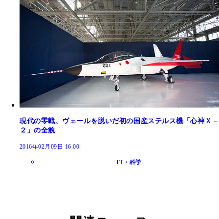
現代の零戦、ヴェールを脱いだ初の国産ステルス機「心神Ｘ－
２」の全貌
2016年02月09日 16:00
IT・科学