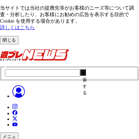
当サイトでは当社の提携先等がお客様のニーズ等について調
査・分析したり、お客様にお勧めの広告を表⽰する⽬的で
Cookie を使⽤する場合があります。
詳しくはこちら
閉じる
検
索
す
る
メニュ