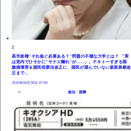
2
高市政権"それ急ぐ必要ある？"問題の不穏な力学とは？ 「実
は党内でひそかに"サナエ離れ"が......」。テキトーすぎる国
旗損壊罪＆国民投票法改正に、国民が望んでいない皇室典範改
正まで...
2026年06月28日 07:00
政治・国際