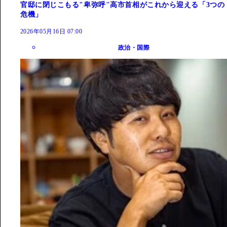
官邸に閉じこもる"卑弥呼"高市首相がこれから迎える「3つの
危機」
2026年05月16日 07:00
政治・国際