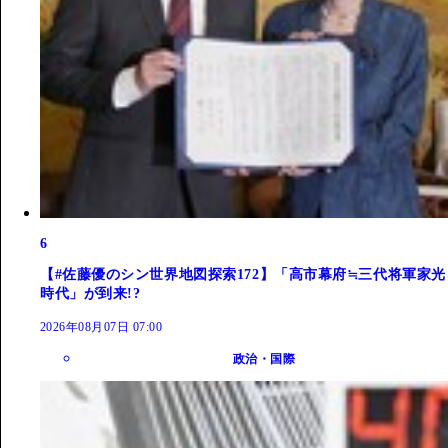
6
【#佐藤優のシン世界地図探索172】「高市幕府≒三代将軍家光
時代」が到来!?
2026年08月07日 07:00
政治・国際