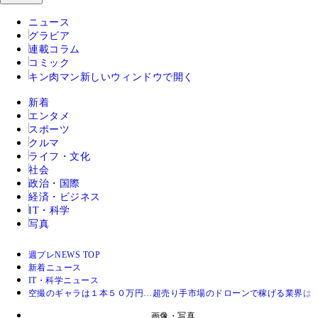
ニュース
グラビア
連載コラム
コミック
キン肉マン
新しいウィンドウで開く
新着
エンタメ
スポーツ
クルマ
ライフ・文化
社会
政治・国際
経済・ビジネス
IT・科学
写真
週プレNEWS TOP
新着ニュース
IT・科学ニュース
空撮のギャラは１本５０万円…超売り手市場のドローンで稼げる業界は
画像・写真