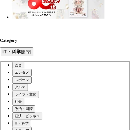
Category
IT・科学
開/閉
総合
エンタメ
スポーツ
クルマ
ライフ・文化
社会
政治・国際
経済・ビジネス
IT・科学