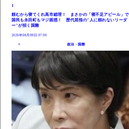
1
頼むから寝てくれ高市総理！ まさかの「寝不足アピール」で
国民も永田町もマジ困惑！ 歴代屈指の"人に頼れないリーダ
ー"が招く国難
2026年08月09日 07:00
政治・国際