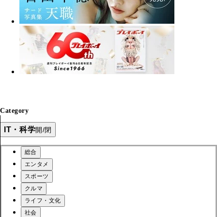
Category
IT・科学
開/閉
総合
エンタメ
スポーツ
クルマ
ライフ・文化
社会