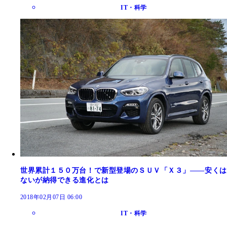
IT・科学
世界累計１５０万台！で新型登場のＳＵＶ「Ｘ３」――安くは
ないが納得できる進化とは
2018年02月07日 06:00
IT・科学