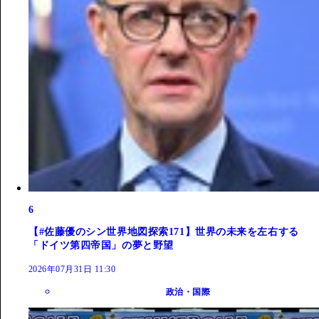
6
【#佐藤優のシン世界地図探索171】世界の未来を左右する
「ドイツ第四帝国」の夢と野望
2026年07月31日 11:30
政治・国際