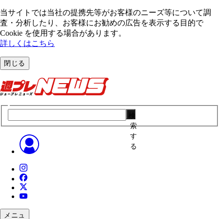
当サイトでは当社の提携先等がお客様のニーズ等について調
査・分析したり、お客様にお勧めの広告を表⽰する⽬的で
Cookie を使⽤する場合があります。
詳しくはこちら
閉じる
検
索
す
る
メニュ