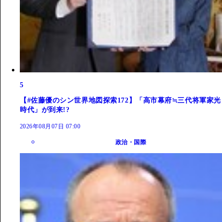
5
【#佐藤優のシン世界地図探索172】「高市幕府≒三代将軍家光
時代」が到来!?
2026年08月07日 07:00
政治・国際