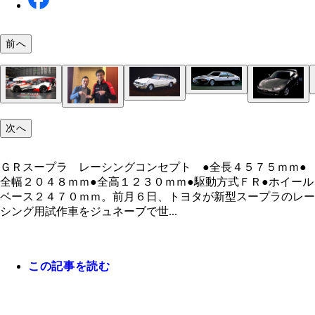
前へ
１９８１～１９８６年 ２代目スープラ（日本名セ
１９８６～１９９３年 ３代目スープラエンジンは
ＸＸ）２０００ＧＴ以来のリトラクタブルライトを
類。２．５リットルツインターボ、２リットルツイ
して話題に。エンジンは２種類。どちらも直列６気
ーボ、２リットルＤＯＨＣ。トランスミッションは
１９７８～１９８１年 初代スープラ（日本名セリ
２．８リットルＤＯＨＣと２リットルＳＯＨＣ。
ＡＴと５速ＭＴが選択できた。
１９９３～２００２年 ４代目スープラ搭載エンジ
Ｘ）エンジンは直列６気筒 ２．０リットルＳＯＨ
空力性能と走行性能を狙い、左右に張り出したフェ
は、２８０馬力を発生する３リットル直６ＤＯＨＣ
２．６リットルＳＯＨＣ。１９８０年のマイナーチ
次へ
ー、そしてド迫力の大型のリアウイングを採用。
８６の開発責任者でもある多田哲哉氏（右）と、河
ＧＲスープラ レーシングコンセプト ●全長４５
ンターボと、２２５馬力を発生する３リットル直６
ジで２．８リットルエンジンを搭載した。
なぶ（左）が指さすのは新型スープラのミニカー。
ｍｍ●全幅２０４８ｍｍ●全高１２３０ｍｍ●駆動方
ＨＣ。
欲しい。
ＧＲスープラ レーシングコンセプト ●全長４５７５ｍｍ●
Ｒ●ホイールベース２４７０ｍｍ。
全幅２０４８ｍｍ●全高１２３０ｍｍ●駆動方式ＦＲ●ホイール
ベース２４７０ｍｍ。前月６日、トヨタが新型スープラのレー
シング用試作車をジュネーブで世...
この記事を読む