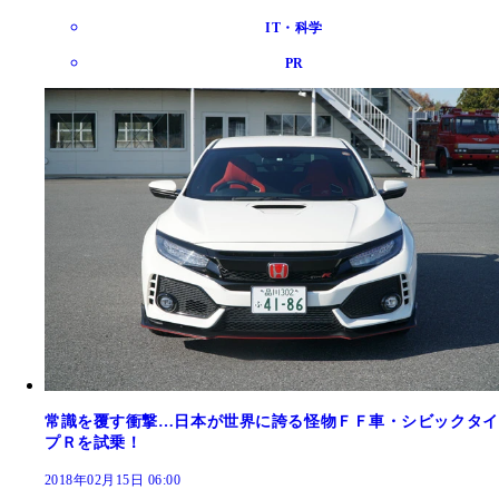
IT・科学
PR
常識を覆す衝撃…日本が世界に誇る怪物ＦＦ車・シビックタイ
プＲを試乗！
2018年02月15日 06:00