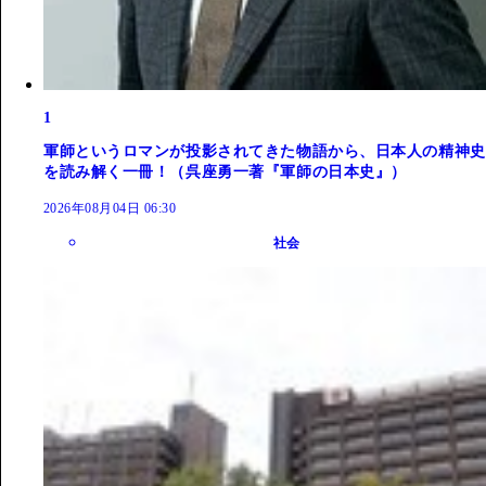
1
軍師というロマンが投影されてきた物語から、日本人の精神史
を読み解く一冊！（呉座勇一著『軍師の日本史』）
2026年08月04日 06:30
社会