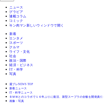
ニュース
グラビア
連載コラム
コミック
キン肉マン
新しいウィンドウで開く
新着
エンタメ
スポーツ
クルマ
ライフ・文化
社会
政治・国際
経済・ビジネス
IT・科学
写真
週プレNEWS TOP
新着ニュース
IT・科学ニュース
ＢＭＷとのコラボで１６年ぶりに復活、新型スープラの全貌を開発責任
画像・写真