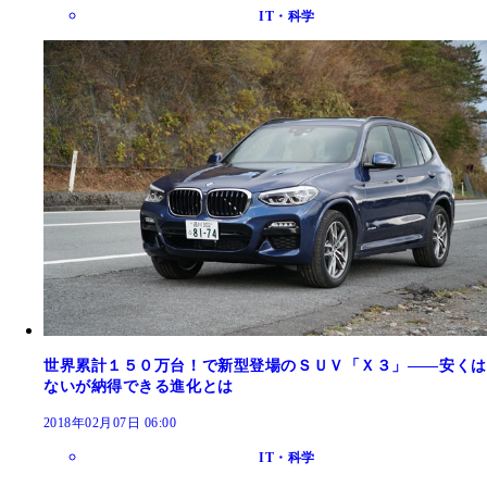
IT・科学
世界累計１５０万台！で新型登場のＳＵＶ「Ｘ３」――安くは
ないが納得できる進化とは
2018年02月07日 06:00
IT・科学