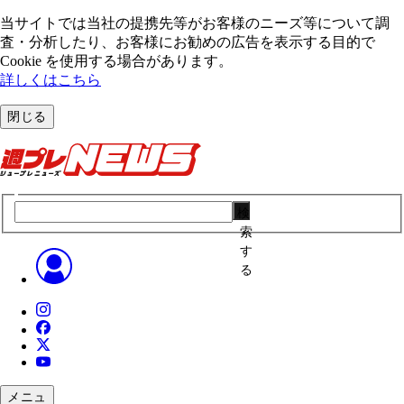
当サイトでは当社の提携先等がお客様のニーズ等について調
査・分析したり、お客様にお勧めの広告を表⽰する⽬的で
Cookie を使⽤する場合があります。
詳しくはこちら
閉じる
検
索
す
る
メニュ