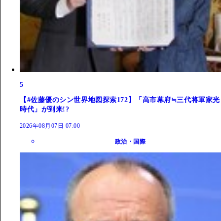
5
【#佐藤優のシン世界地図探索172】「高市幕府≒三代将軍家光
時代」が到来!?
2026年08月07日 07:00
政治・国際