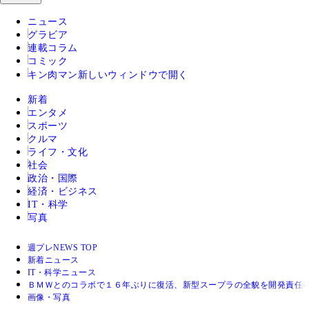
ニュース
グラビア
連載コラム
コミック
キン肉マン
新しいウィンドウで開く
新着
エンタメ
スポーツ
クルマ
ライフ・文化
社会
政治・国際
経済・ビジネス
IT・科学
写真
週プレNEWS TOP
新着ニュース
IT・科学ニュース
ＢＭＷとのコラボで１６年ぶりに復活、新型スープラの全貌を開発責任
画像・写真