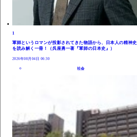
1
軍師というロマンが投影されてきた物語から、日本人の精神史
を読み解く一冊！（呉座勇一著『軍師の日本史』）
2026年08月04日 06:30
社会