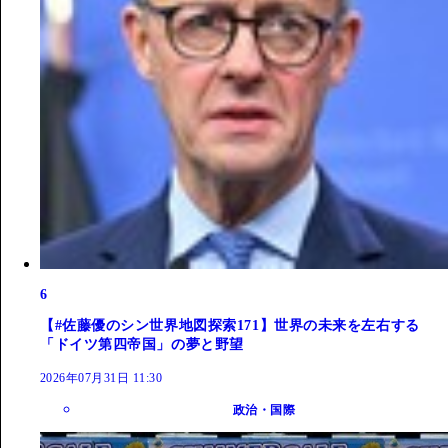
6
【#佐藤優のシン世界地図探索171】世界の未来を左右する
「ドイツ第四帝国」の夢と野望
2026年07月31日 11:30
政治・国際