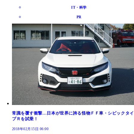
IT・科学
PR
常識を覆す衝撃…日本が世界に誇る怪物ＦＦ車・シビックタイ
プＲを試乗！
2018年02月15日 06:00