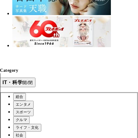
Category
IT・科学
開/閉
総合
エンタメ
スポーツ
クルマ
ライフ・文化
社会