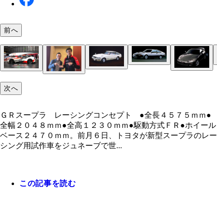
前へ
１９８１～１９８６年 ２代目スープラ（日本名セ
１９８６～１９９３年 ３代目スープラエンジンは
ＸＸ）２０００ＧＴ以来のリトラクタブルライトを
類。２．５リットルツインターボ、２リットルツイ
して話題に。エンジンは２種類。どちらも直列６気
ーボ、２リットルＤＯＨＣ。トランスミッションは
１９７８～１９８１年 初代スープラ（日本名セリ
２．８リットルＤＯＨＣと２リットルＳＯＨＣ。
ＡＴと５速ＭＴが選択できた。
１９９３～２００２年 ４代目スープラ搭載エンジ
Ｘ）エンジンは直列６気筒 ２．０リットルＳＯＨ
空力性能と走行性能を狙い、左右に張り出したフェ
は、２８０馬力を発生する３リットル直６ＤＯＨＣ
２．６リットルＳＯＨＣ。１９８０年のマイナーチ
次へ
ー、そしてド迫力の大型のリアウイングを採用。
８６の開発責任者でもある多田哲哉氏（右）と、河
ＧＲスープラ レーシングコンセプト ●全長４５
ンターボと、２２５馬力を発生する３リットル直６
ジで２．８リットルエンジンを搭載した。
なぶ（左）が指さすのは新型スープラのミニカー。
ｍｍ●全幅２０４８ｍｍ●全高１２３０ｍｍ●駆動方
ＨＣ。
欲しい。
ＧＲスープラ レーシングコンセプト ●全長４５７５ｍｍ●
Ｒ●ホイールベース２４７０ｍｍ。
全幅２０４８ｍｍ●全高１２３０ｍｍ●駆動方式ＦＲ●ホイール
ベース２４７０ｍｍ。前月６日、トヨタが新型スープラのレー
シング用試作車をジュネーブで世...
この記事を読む