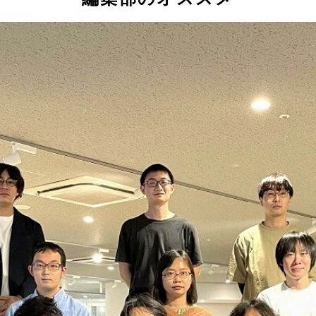
イト
チャリで来た（自転車の奥に見えるのが疱瘡石）
た