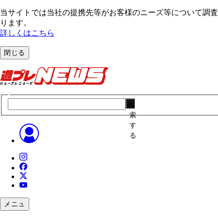
当サイトでは当社の提携先等がお客様のニーズ等について調査・
ります。
詳しくはこちら
閉じる
検
索
す
る
メニュ