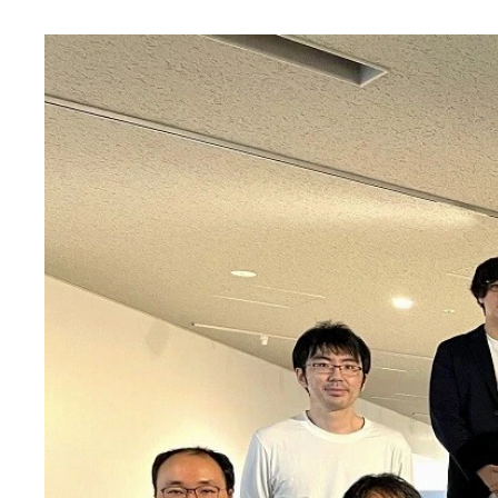
「第70回日本ウイルス学会学術集会」のウェブサ
東北大学農学部跡地
（左）疱瘡石。「疱瘡神」と彫られている。（右）
学食のカレー。なぜか「唐揚げカレー」しかなかっ
仙台駅
お気に入りのお店の牛タン定食。おいしい