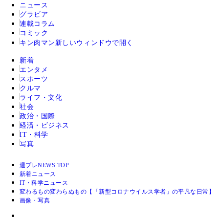
ニュース
グラビア
連載コラム
コミック
キン肉マン
新しいウィンドウで開く
新着
エンタメ
スポーツ
クルマ
ライフ・文化
社会
政治・国際
経済・ビジネス
IT・科学
写真
週プレNEWS TOP
新着ニュース
IT・科学ニュース
変わるもの変わらぬもの【「新型コロナウイルス学者」の平凡な日常】
画像・写真