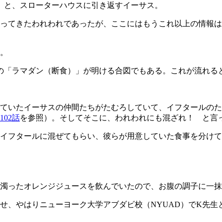
！」と、スローターハウスに引き返すイーサス。
ってきたわれわれであったが、ここにはもうこれ以上の情報は
。
の「ラマダン（断食）」が明ける合図でもある。これが流れる
ていたイーサスの仲間たちがたむろしていて、イフタールのた
102話
を参照）。そしてそこに、われわれにも混ざれ！ と言
イフタールに混ぜてもらい、彼らが用意していた食事を分けて
く濁ったオレンジジュースを飲んでいたので、お腹の調子に一
せ、やはりニューヨーク大学アブダビ校（NYUAD）でK先生