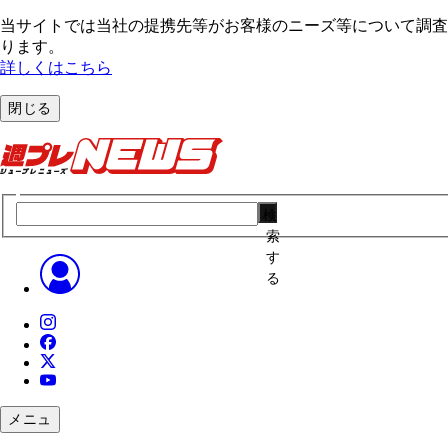
当サイトでは当社の提携先等がお客様のニーズ等について調査・
ります。
詳しくはこちら
閉じる
検
索
す
る
メニュ