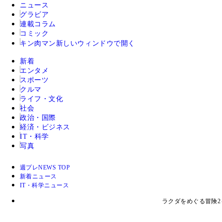
ニュース
グラビア
連載コラム
コミック
キン肉マン
新しいウィンドウで開く
新着
エンタメ
スポーツ
クルマ
ライフ・文化
社会
政治・国際
経済・ビジネス
IT・科学
写真
週プレNEWS TOP
新着ニュース
IT・科学ニュース
ラクダをめぐる冒険