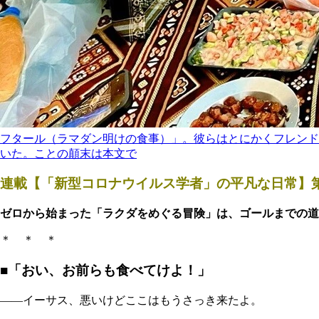
フタール（ラマダン明けの食事）」。彼らはとにかくフレンド
いた。ことの顛末は本文で
連載【「新型コロナウイルス学者」の平凡な日常】第
ゼロから始まった「ラクダをめぐる冒険」は、ゴールまでの道筋
＊ ＊ ＊
■「おい、お前らも食べてけよ！」
――イーサス、悪いけどここはもうさっき来たよ。