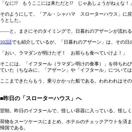
「なに!? もうここには来ただと!? じゃあしょうがねぇな
そのようにして、「アル・シャハマ スローターハウス」に戻
うとした。
――と、まさにそのタイミングで、日暮れのアザーンが流れる
102話
でも紹介しているが、「日暮れのアザーン」は、その日
「おい、ラマダンが明けたぞ！ お前らも食べていけよ！」
そこには、「イフタール（ラマダン明けの食事）」を待ちわび
ていた（ちなみに、「アザーン」や「イフタール」については
ここまできたらもう、乗りかかった船である。われわれはその
■昨日の「スローターハウス」へ
翌朝。昨日のイフタールで、怪しい容器に入っている、怪し
荷物をスーツケースにまとめ、ホテルのチェックアウトを済ま
帰国である。