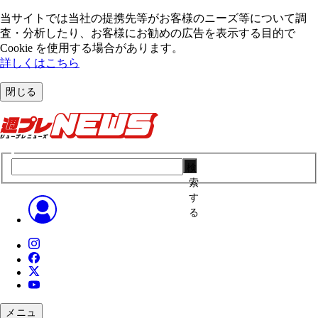
当サイトでは当社の提携先等がお客様のニーズ等について調
査・分析したり、お客様にお勧めの広告を表⽰する⽬的で
Cookie を使⽤する場合があります。
詳しくはこちら
閉じる
検
索
す
る
メニュ