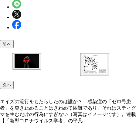
前へ
エイズの流行をもたらしたのは誰か？ 感染症の「
号患者」を突き止めることはきわめて困難であり、
はスティグマを生むだけの行為にすぎない（写真は
ージです）。
次へ
『American Journal of Medicine』という科学雑誌
エイズの流行をもたらしたのは誰か？ 感染症の「ゼロ号患
れた論文に掲載された図（引用・改変）。丸ひとつ
者」を突き止めることはきわめて困難であり、それはスティグ
つがエイズ患者で、図中「LA」はロサンゼルスの
マを生むだけの行為にすぎない（写真はイメージです）。連載
「NY」はニューヨークの患者。この感染者どうし
【「新型コロナウイルス学者」の平凡...
がりのハブに位置する、「0（ゼロ）」とラベルさ
者がデュガ（赤丸）。