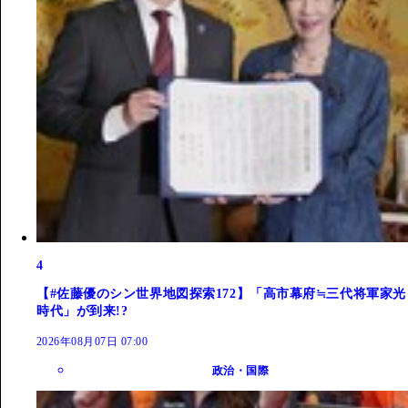
4
【#佐藤優のシン世界地図探索172】「高市幕府≒三代将軍家光
時代」が到来!?
2026年08月07日 07:00
政治・国際