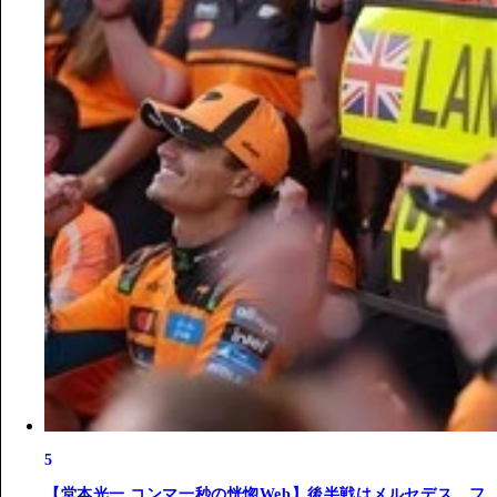
5
【堂本光一 コンマ一秒の恍惚Web】後半戦はメルセデス、フ