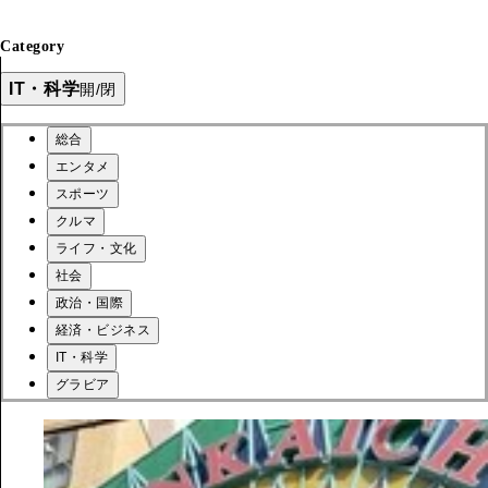
Category
IT・科学
開/閉
総合
エンタメ
スポーツ
クルマ
ライフ・文化
社会
政治・国際
経済・ビジネス
IT・科学
グラビア