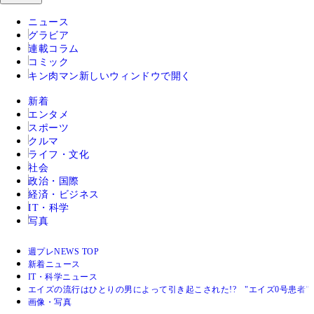
ニュース
グラビア
連載コラム
コミック
キン肉マン
新しいウィンドウで開く
新着
エンタメ
スポーツ
クルマ
ライフ・文化
社会
政治・国際
経済・ビジネス
IT・科学
写真
週プレNEWS TOP
新着ニュース
IT・科学ニュース
エイズの流行はひとりの男によって引き起こされた!? "エイズ0号患者
画像・写真