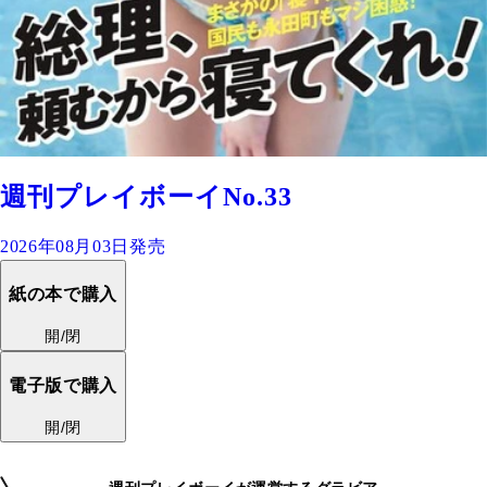
週刊プレイボーイNo.33
2026年08月03日発売
紙の本で購入
開/閉
電子版で購入
開/閉