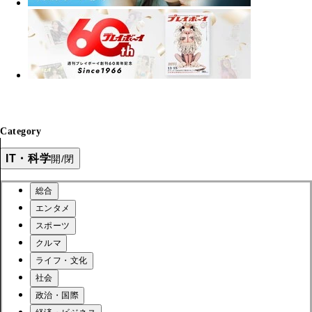
Category
IT・科学
開/閉
総合
エンタメ
スポーツ
クルマ
ライフ・文化
社会
政治・国際