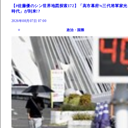
【#佐藤優のシン世界地図探索172】「高市幕府≒三代将軍家光
時代」が到来!?
2026年08月07日 07:00
政治・国際