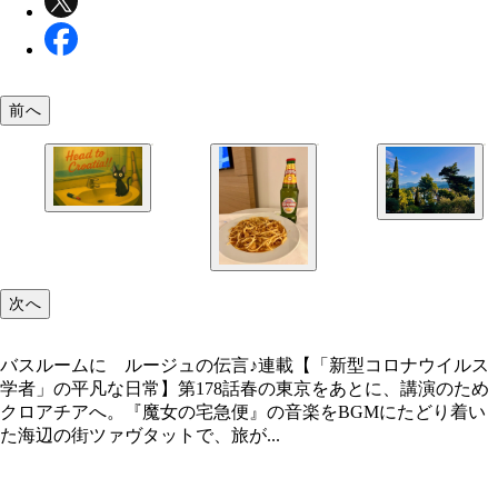
前へ
バスルームに ルージュの伝言♪
部屋からの景色。『魔女の宅急便』を彷彿とする景
ある。
次へ
バスルームに ルージュの伝言♪連載【「新型コロナウイルス
学者」の平凡な日常】第178話春の東京をあとに、講演のため
クロアチアへ。『魔女の宅急便』の音楽をBGMにたどり着い
た海辺の街ツァヴタットで、旅が...