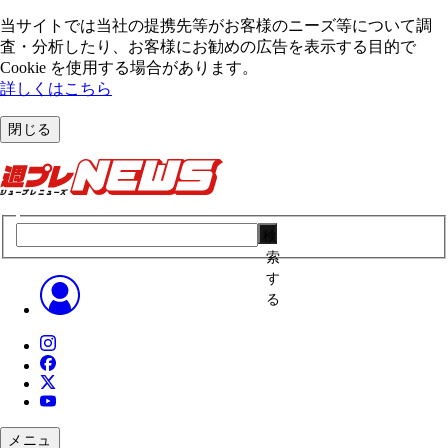
当サイトでは当社の提携先等がお客様のニーズ等について調
査・分析したり、お客様にお勧めの広告を表⽰する⽬的で
Cookie を使⽤する場合があります。
詳しくはこちら
閉じる
検
索
す
る
メニュ