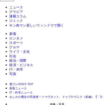
ニュース
グラビア
連載コラム
コミック
キン肉マン
新しいウィンドウで開く
新着
エンタメ
スポーツ
クルマ
ライフ・文化
社会
政治・国際
経済・ビジネス
IT・科学
写真
週プレNEWS TOP
新着ニュース
IT・科学ニュース
おしかけ魔女の宅急便～ツァヴタット、ドゥブロヴニク（前編）【「新
画像・写真