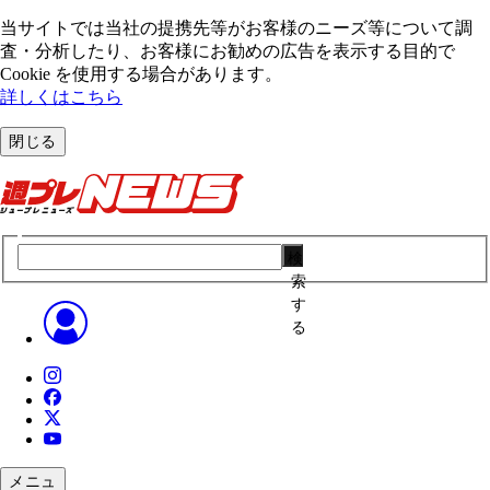
当サイトでは当社の提携先等がお客様のニーズ等について調
査・分析したり、お客様にお勧めの広告を表⽰する⽬的で
Cookie を使⽤する場合があります。
詳しくはこちら
閉じる
検
索
す
る
メニュ