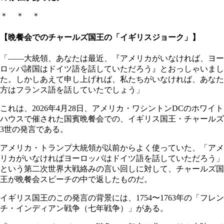
＊ ＊ ＊
【晩餐会でのチャールズ国王の「イギリスジョーク」】
「――大統領、あなたは最近、『アメリカがいなければ、ヨー
ロッパ諸国はドイツ語を話していただろう』とおっしゃいまし
た。しかしあえて申し上げれば、私たちがいなければ、あなた
方はフランス語を話していたでしょう」
これは、2026年4月28日、アメリカ・ワシントンDCのホワイト
ハウスで催された国賓晩餐会での、イギリス国王・チャールズ
3世の発言である。
アメリカ・トランプ大統領が以前からよく使っていた、「アメ
リカがいなければヨーロッパはドイツ語を話していただろう」
という第二次世界大戦絡みの言い回しに対して、チャールズ国
王が晩餐会スピーチの中で返したものだ。
イギリス国王のこの発言の背景には、1754〜1763年の「フレン
チ・インディアン戦争（七年戦争）」がある。