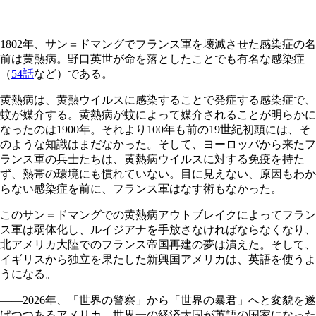
1802年、サン＝ドマングでフランス軍を壊滅させた感染症の名
前は黄熱病。野口英世が命を落としたことでも有名な感染症
（
54話
など）である。
黄熱病は、黄熱ウイルスに感染することで発症する感染症で、
蚊が媒介する。黄熱病が蚊によって媒介されることが明らかに
なったのは1900年。それより100年も前の19世紀初頭には、そ
のような知識はまだなかった。そして、ヨーロッパから来たフ
ランス軍の兵士たちは、黄熱病ウイルスに対する免疫を持た
ず、熱帯の環境にも慣れていない。目に見えない、原因もわか
らない感染症を前に、フランス軍はなす術もなかった。
このサン＝ドマングでの黄熱病アウトブレイクによってフラン
ス軍は弱体化し、ルイジアナを手放さなければならなくなり、
北アメリカ大陸でのフランス帝国再建の夢は潰えた。そして、
イギリスから独立を果たした新興国アメリカは、英語を使うよ
うになる。
――2026年、「世界の警察」から「世界の暴君」へと変貌を遂
げつつあるアメリカ。世界一の経済大国が英語の国家になった