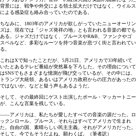
背景には、戦争や外交による領土拡大だけではなく、ウイルス
による感染症も絡み合っていたのである。
ちなみに、1803年のアメリカが欲しがっていたニューオーリン
ズは、現在では「ジャズ発祥の地」とも言われる音楽の都でも
ある。ジャズだけではなく、ブルースやR&B、ファンクやゴ
スペルなど、多彩なルーツを持つ音楽が息づく街と言われてい
る。
これはXで知ったことだが、5月21日、アメリカで33年続いて
いたとあるテレビ番組が突然幕を下ろした。その理由について
はSNSでもさまざまな憶測が飛び交っているが、その中には、
トランプ大統領、あるいはアメリカ政府からの圧力があったの
ではないか、などと疑う声もあるようだ。
そして、その最終回にゲスト出演したポール・マッカートニー
が、こんな言葉を残している。
――アメリカは、私たちが愛したすべての音楽の源だった。ロ
ックンロール、ブルース、それらはすべてアメリカで生まれ
た。自由の国、素晴らしい民主主義。それがアメリカだった。
そして、今でもそうだよね、願わくば。（筆者訳）