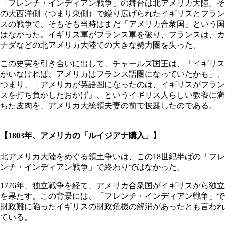
「フレンチ・インディアン戦争」の舞台は北アメリカ大陸。そ
の大西洋側（つまり東側）で繰り広げられたイギリスとフラン
スの戦争で、そもそも当時はまだ「アメリカ合衆国」という国
はなかった。イギリス軍がフランス軍を破り、フランスは、カ
ナダなどの北アメリカ大陸での大きな勢力圏を失った。
この史実を引き合いに出して、チャールズ国王は、「イギリス
がいなければ、アメリカはフランス語圏になっていたかも」、
つまり、「アメリカが英語圏になったのは、イギリスがフラン
スを打ち負かしたおかげ」、というイギリス人らしい教養に満
ちた皮肉を、アメリカ大統領夫妻の前で披露したのである。
【1803年、アメリカの「ルイジアナ購入」】
北アメリカ大陸をめぐる領土争いは、この18世紀半ばの「フレ
ンチ・インディアン戦争」で終わりではなかった。
1776年、独立戦争を経て、アメリカ合衆国がイギリスから独立
を果たす。この背景には、「フレンチ・インディアン戦争」で
財政難に陥ったイギリスの財政危機の解消があったとも言われ
ている。