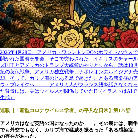
2026年4月28日、アメリカ・ワシントンDCのホワイトハウスで
開かれた国賓晩餐会。そこで交わされた、イギリスのチャール
ズ国王とアメリカのトランプ大統領のやりとりから、話は18世
紀の英仏戦争、アメリカ独立戦争、ナポレオンのルイジアナ売
却、そして、カリブ海のとある島で起きた、とある感染症のア
ウトブレイクへ――。アメリカ人がフランス語を話さなくなっ
た背景には、実はウイルスが関係していた!?（イラストはAIで
生成）
連載【「新型コロナウイルス学者」の平凡な日常】第177話
アメリカはなぜ英語の国になったのか――。その裏には、戦争
でも外交でもなく、カリブ海で猛威を振るった「ある感染症」
の存在があった。