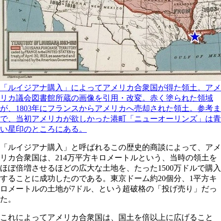
「ルイジアナ購入」によってアメリカ合衆国が得た領土。アメ
リカ議会図書館所蔵の画像を引用・改変。赤く塗られた領域
が、1803年にフランスからアメリカへ売却された領土。参考ま
で、当初アメリカが欲しかった港町「ニューオーリンズ」は青
い星印のところにある。
「ルイジアナ購入」と呼ばれるこの歴史的商談によって、アメ
リカ合衆国は、214万平方キロメートルという、当時の領土を
ほぼ倍増させるほどの広大な土地を、たった1500万ドルで購入
することに成功したのである。東京ドーム約20個分、1平方キ
ロメートルの土地が7ドル、という超破格の「投げ売り」だっ
た。
これによってアメリカ合衆国は、国土を倍以上に広げること