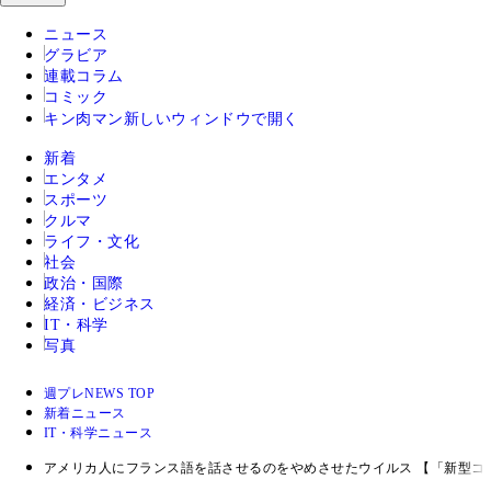
ニュース
グラビア
連載コラム
コミック
キン肉マン
新しいウィンドウで開く
新着
エンタメ
スポーツ
クルマ
ライフ・文化
社会
政治・国際
経済・ビジネス
IT・科学
写真
週プレNEWS TOP
新着ニュース
IT・科学ニュース
アメリカ人にフランス語を話させるのをやめさせたウイルス 【「新型コ