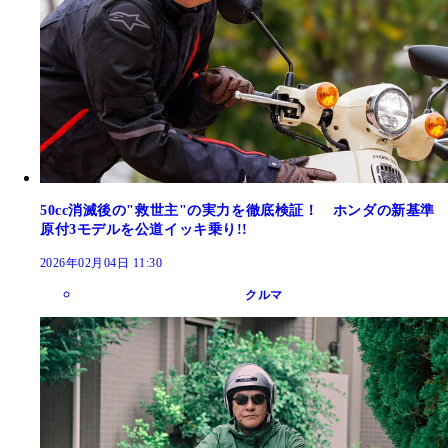
50cc消滅後の"救世主"の実力を徹底検証！ ホンダの新基準
原付3モデルを公道イッキ乗り!!
2026年02月04日 11:30
クルマ