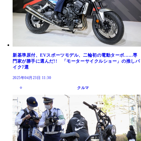
新基準原付、EVスポーツモデル、二輪初の電動ターボ......専
門家が勝手に選んだ!! 「モーターサイクルショー」の推しバ
イク7選
2025年04月23日 11:30
クルマ