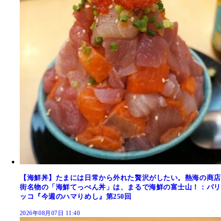
【海鮮丼】たまには日常から外れた贅沢がしたい。熱海の商店
街名物の「海鮮てっぺん丼」は、まるで海鮮の富士山！：パリ
ッコ『今週のハマりめし』第250回
2026年08月07日 11:40