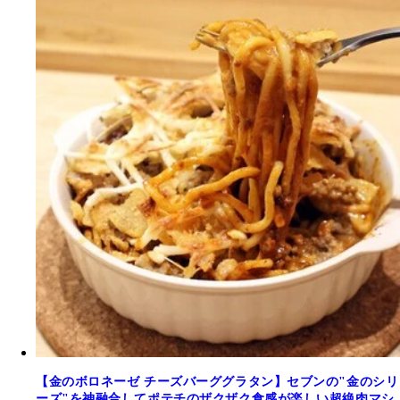
【金のボロネーゼ チーズバーググラタン】セブンの"金のシリ
ーズ"を神融合してポテチのザクザク食感が楽しい超絶肉マシ