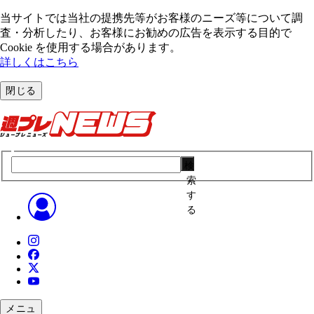
当サイトでは当社の提携先等がお客様のニーズ等について調
査・分析したり、お客様にお勧めの広告を表⽰する⽬的で
Cookie を使⽤する場合があります。
詳しくはこちら
閉じる
検
索
す
る
メニュ