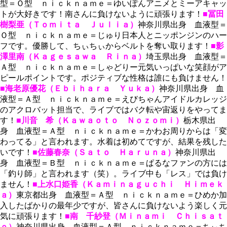
型＝Ｏ型 ｎｉｃｋｎａｍｅ＝ゆいぽんアニメとミーアキャッ
トが大好きです！南さんに負けないように頑張ります！
■冨田
樹梨亜（Ｔｏｍｉｔａ Ｊｕｌｉａ）
神奈川県出身 血液型＝
Ｏ型 ｎｉｃｋｎａｍｅ＝じゅり日本人とニッポンジンのハー
フです。優勝して、ちぃちぃからベルトを奪い取ります！
■影
澤里南（Ｋａｇｅｓａｗａ Ｒｉｎａ）
埼玉県出身 血液型＝
Ａ型 ｎｉｃｋｎａｍｅ＝しゃどりー元気いっぱいな笑顔がア
ピールポイントです。ポジティブな性格は誰にも負けません！
■海老原優花（Ｅｂｉｈａｒａ Ｙｕｋａ）
神奈川県出身 血
液型＝Ａ型 ｎｉｃｋｎａｍｅ＝えびちゃんアイドルカレッジ
のアクロバット担当で、ライブではバク転や宙返りをやってま
す！
■川音 希（Ｋａｗａｏｔｏ Ｎｏｚｏｍｉ）
栃木県出
身 血液型＝Ａ型 ｎｉｃｋｎａｍｅ＝かわお周りからは「変
わってる」と言われます。水着は初めてですが、結果を残した
いです！
■佐藤春奈（Ｓａｔｏ Ｈａｒｕｎａ）
神奈川県出
身 血液型＝Ｂ型 ｎｉｃｋｎａｍｅ＝ぱるなファンの方には
「釣り師」と言われます（笑）。ライブ中も「レス」では負け
ません！
■上水口姫香（Ｋａｍｉｎａｇｕｃｈｉ Ｈｉｍｅｋ
ａ）
東京都出身 血液型＝Ａ型 ｎｉｃｋｎａｍｅ＝ひめか加
入したばかりの最年少ですが、皆さんに負けないよう楽しく元
気に頑張ります！
■南 千紗登（Ｍｉｎａｍｉ Ｃｈｉｓａｔ
ｏ）
神奈川県出身 血液型＝Ａ型 ｎｉｃｋｎａｍｅ＝ちぃち