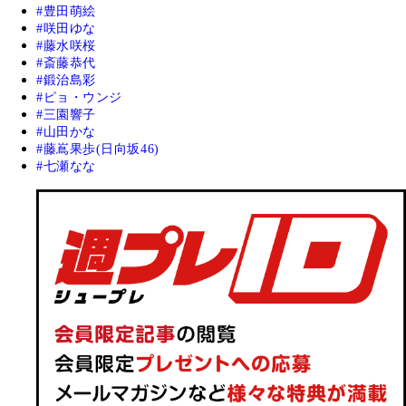
豊田萌絵
咲田ゆな
藤水咲桜
斎藤恭代
鍛治島彩
ピョ・ウンジ
三園響子
山田かな
藤嶌果歩(日向坂46)
七瀬なな