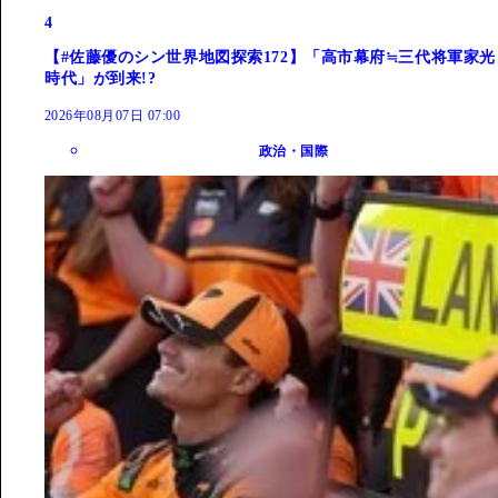
4
【#佐藤優のシン世界地図探索172】「高市幕府≒三代将軍家光
時代」が到来!?
2026年08月07日 07:00
政治・国際