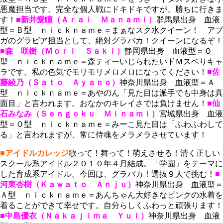
悪魔担当です。完全な個人戦にドキドキですが、勝ちに行きま
す！
■新井愛瞳（Ａｒａｉ Ｍａｎａｍｉ）
群馬県出身 血液
型＝Ｂ型 ｎｉｃｋｎａｍｅ＝まぁなスク水クイーン！ アプ
ガのグラビア担当として、絶対グラバカ！クイーンになるぞ！
■森 咲樹（Ｍｏｒｉ Ｓａｋｉ）
静岡県出身 血液型＝Ｏ
型 ｎｉｃｋｎａｍｅ＝森ティーいじられたいドＭスベりキャ
ラです。私の色気でモリモリメロメロになってください！
■佐
藤綾乃（Ｓａｔｏ Ａｙａｎｏ）
神奈川県出身 血液型＝Ａ
型 ｎｉｃｋｎａｍｅ＝あやのん「見た目は派手でも中身は真
面目」と言われます。おなかのキレイさでは負けません！
■仙
石みなみ（Ｓｅｎｇｏｋｕ Ｍｉｎａｍｉ）
宮城県出身 血液
型＝Ｏ型 ｎｉｃｋｎａｍｅ＝みーこ見た目は「ふわふわして
る」と言われますが、常に侍魂をメラメラさせています！
■アイドルカレッジ
歌って！舞って！萌えさせる！清く正しい
スクール系アイドル２０１０年４月結成。「学園」をテーマに
した育成系アイドル。今回は、グラバカ！選抜９人で挑む！
■
河東杏樹（Ｋａｗａｔｏ Ａｎｊｕ）
神奈川県出身 血液型＝
Ａ型 ｎｉｃｋｎａｍｅ＝あんちゃん大好きなピンクの水着を
着ることができて幸せです。自分らしくふわっと頑張ります！
■中島優衣（Ｎａｋａｊｉｍａ Ｙｕｉ）
神奈川県出身 血液