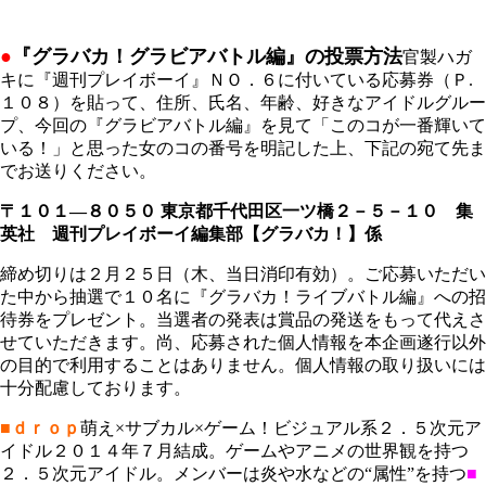
●
『グラバカ！グラビアバトル編』の投票方法
官製ハガ
キに『週刊プレイボーイ』ＮＯ．６に付いている応募券（Ｐ.
１０８）を貼って、住所、氏名、年齢、好きなアイドルグルー
プ、今回の『グラビアバトル編』を見て「このコが一番輝いて
いる！」と思った女のコの番号を明記した上、下記の宛て先ま
でお送りください。
〒１０１―８０５０ 東京都千代田区一ツ橋２－５－１０ 集
英社 週刊プレイボーイ編集部【グラバカ！】係
締め切りは２月２５日（木、当日消印有効）。ご応募いただい
た中から抽選で１０名に『グラバカ！ライブバトル編』への招
待券をプレゼント。当選者の発表は賞品の発送をもって代えさ
せていただきます。尚、応募された個人情報を本企画遂行以外
の目的で利用することはありません。個人情報の取り扱いには
十分配慮しております。
■ｄｒｏｐ
萌え×サブカル×ゲーム！ビジュアル系２．５次元ア
イドル２０１４年７月結成。ゲームやアニメの世界観を持つ
２．５次元アイドル。メンバーは炎や水などの“属性”を持つ
■