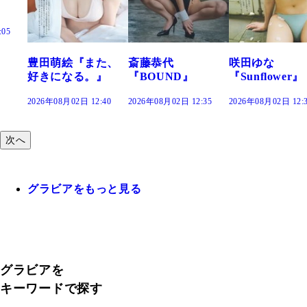
萌絵『また、
斎藤恭代
咲田ゆな
藤水
になる。』
『BOUND』
『Sunflower』
だま
年08月02日 12:40
2026年08月02日 12:35
2026年08月02日 12:30
2026年
次へ
グラビアをもっと見る
グラビアを
キーワードで探す