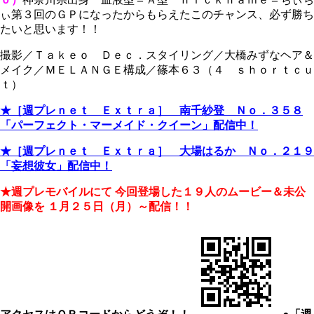
ぃ第３回のＧＰになったからもらえたこのチャンス、必ず勝ち
たいと思います！！
撮影／Ｔａｋｅｏ Ｄｅｃ．スタイリング／大橋みずなヘア＆
メイク／ＭＥＬＡＮＧＥ構成／篠本６３（４ ｓｈｏｒｔｃｕ
ｔ）
★［週プレｎｅｔ Ｅｘｔｒａ］ 南千紗登 Ｎｏ．３５８
「パーフェクト・マーメイド・クイーン」配信中！
★［週プレｎｅｔ Ｅｘｔｒａ］ 大場はるか Ｎｏ．２１９
「妄想彼女」配信中！
★週プレモバイルにて
今回登場した１９人のムービー＆未公
開画像を
１月２５日（月）～配信！！