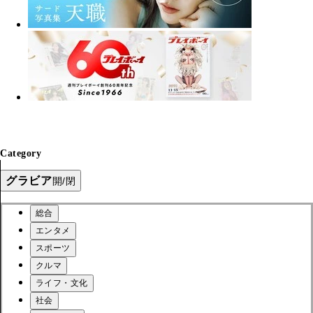
Category
グラビア
開/閉
総合
エンタメ
スポーツ
クルマ
ライフ・文化
社会