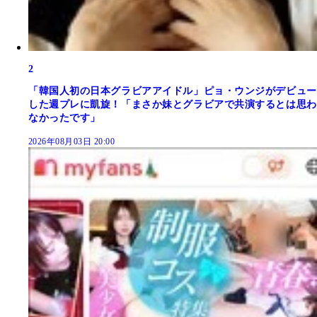
2
「韓国人初の日本グラビアアイドル」ピョ・ウンジがデビュー
した週プレに凱旋！「まさか妹とグラビアで共演するとは思わ
なかったです」
2026年08月03日 20:00