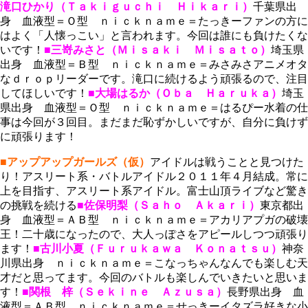
滝口ひかり（Ｔａｋｉｇｕｃｈｉ Ｈｉｋａｒｉ）
千葉県出
身 血液型＝Ｏ型 ｎｉｃｋｎａｍｅ＝たっきーファンの方に
はよく「人懐っこい」と言われます。今回は誰にも負けたくな
いです！
■三嵜みさと（Ｍｉｓａｋｉ Ｍｉｓａｔｏ）
埼玉県
出身 血液型＝Ｂ型 ｎｉｃｋｎａｍｅ＝みさみさアニメオタ
なｄｒｏｐリーダーです。滝口に続けるよう頑張るので、注目
してほしいです！
■大場はるか（Ｏｂａ Ｈａｒｕｋａ）
埼玉
県出身 血液型＝Ｏ型 ｎｉｃｋｎａｍｅ＝はるぴー水着の仕
事は今回が３回目。まだまだ恥ずかしいですが、自分に負けず
に頑張ります！
■アップアップガールズ（仮）
アイドルは戦うことと見つけた
り！アスリート系・バトルアイドル２０１１年４月結成。常に
上を目指す、アスリート系アイドル。富士山頂ライブなど驚き
の挑戦を続ける
■佐保明梨（Ｓａｈｏ Ａｋａｒｉ）
東京都出
身 血液型＝ＡＢ型 ｎｉｃｋｎａｍｅ＝アカリアプガの破壊
王！二十歳になったので、大人っぽさをアピールしつつ頑張り
ます！
■古川小夏（Ｆｕｒｕｋａｗａ Ｋｏｎａｔｓｕ）
神奈
川県出身 ｎｉｃｋｎａｍｅ＝こなっちゃんなんでも楽しむ天
才だと思ってます。今回のバトルも楽しんでいきたいと思いま
す！
■関根 梓（Ｓｅｋｉｎｅ Ａｚｕｓａ）
長野県出身 血
液型＝ＡＢ型 ｎｉｃｋｎａｍｅ＝せっきーイタズラ好きな小