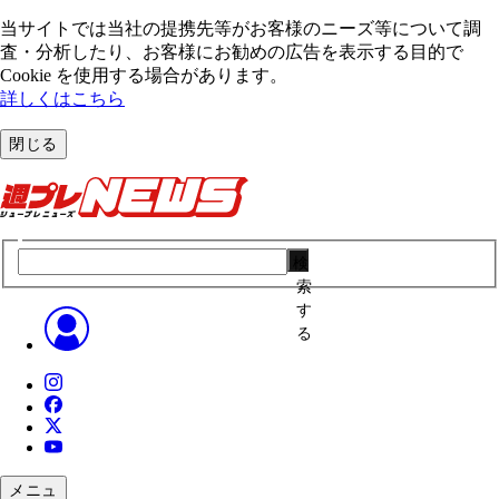
当サイトでは当社の提携先等がお客様のニーズ等について調
査・分析したり、お客様にお勧めの広告を表⽰する⽬的で
Cookie を使⽤する場合があります。
詳しくはこちら
閉じる
検
索
す
る
メニュ