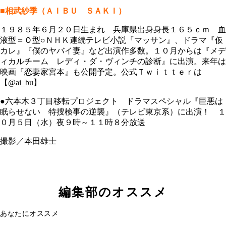
■相武紗季（ＡＩＢＵ ＳＡＫＩ）
１９８５年６月２０日生まれ 兵庫県出身身長１６５ｃｍ 血
液型＝Ｏ型○ＮＨＫ連続テレビ小説『マッサン』、ドラマ『仮
カレ』『僕のヤバイ妻』など出演作多数。１０月からは『メデ
ィカルチーム レディ・ダ・ヴィンチの診断』に出演。来年は
映画『恋妻家宮本』も公開予定。公式Ｔｗｉｔｔｅｒは
【@ai_bu】
●六本木３丁目移転プロジェクト ドラマスペシャル『巨悪は
眠らせない 特捜検事の逆襲』（テレビ東京系）に出演！ １
０月５日（水）夜９時～１１時８分放送
撮影／本田雄士
編集部のオススメ
あなたにオススメ