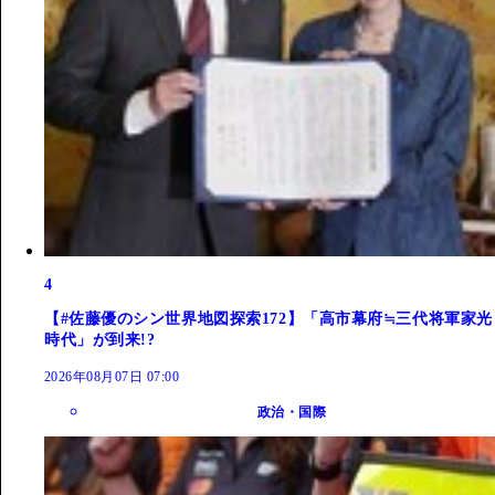
4
【#佐藤優のシン世界地図探索172】「高市幕府≒三代将軍家光
時代」が到来!?
2026年08月07日 07:00
政治・国際