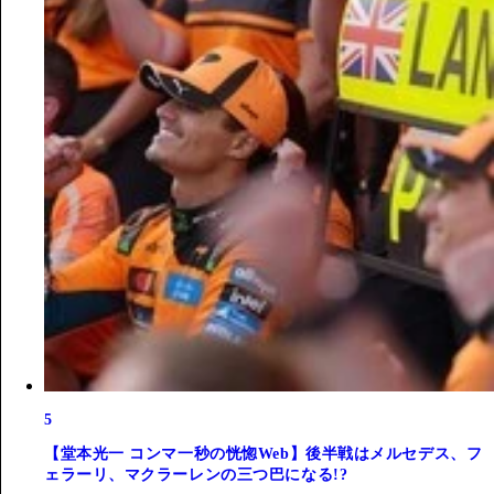
5
【堂本光一 コンマ一秒の恍惚Web】後半戦はメルセデス、フ
ェラーリ、マクラーレンの三つ巴になる!?