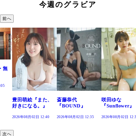
今週のグラビア
前へ
た、
斎藤恭代
咲田ゆな
藤水咲桜『花
』
『BOUND』
『Sunflower』
だまり』
:40
2026年08月02日 12:35
2026年08月02日 12:30
2026年08月02日 12:
次へ