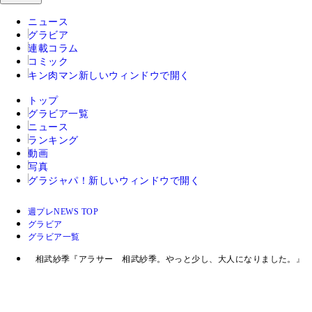
ニュース
グラビア
連載コラム
コミック
キン肉マン
新しいウィンドウで開く
トップ
グラビア一覧
ニュース
ランキング
動画
写真
グラジャパ！
新しいウィンドウで開く
週プレNEWS TOP
グラビア
グラビア一覧
相武紗季『アラサー 相武紗季。やっと少し、大人になりました。』