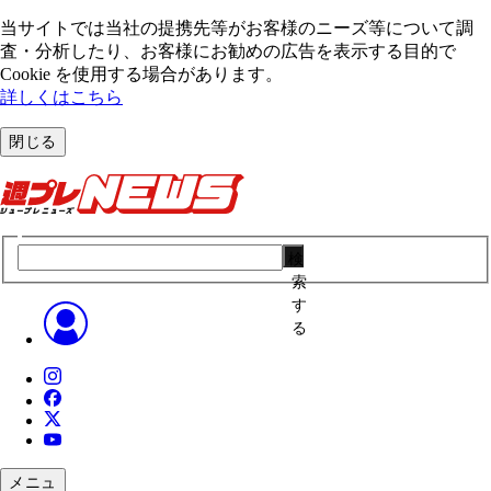
当サイトでは当社の提携先等がお客様のニーズ等について調
査・分析したり、お客様にお勧めの広告を表⽰する⽬的で
Cookie を使⽤する場合があります。
詳しくはこちら
閉じる
検
索
す
る
メニュ