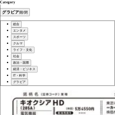
Category
グラビア
開/閉
総合
エンタメ
スポーツ
クルマ
ライフ・文化
社会
政治・国際
経済・ビジネス
IT・科学
グラビア