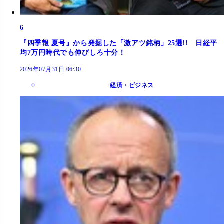
6
『四季報 夏号』から発掘した「激アツ銘柄」25選!! 日経平
均7万円時代でも伸びしろ十分！
2026年07月31日 06:30
経済・ビジネス