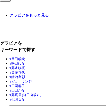
グラビアをもっと見る
グラビアを
キーワードで探す
豊田萌絵
咲田ゆな
藤水咲桜
斎藤恭代
鍛治島彩
ピョ・ウンジ
三園響子
山田かな
藤嶌果歩(日向坂46)
七瀬なな