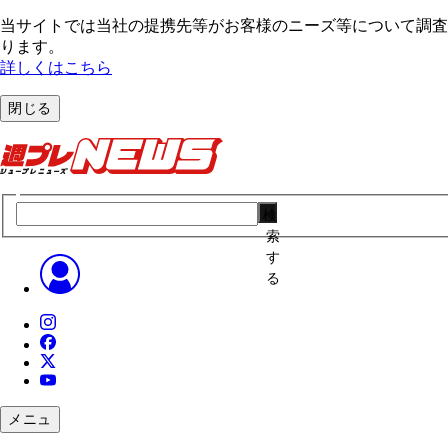
当サイトでは当社の提携先等がお客様のニーズ等について調査・
ります。
詳しくはこちら
閉じる
検
索
す
る
メニュ