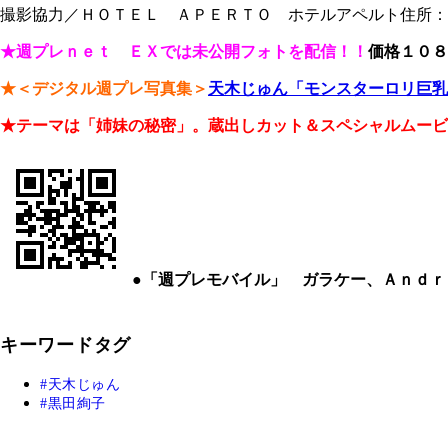
撮影協力／ＨＯＴＥＬ ＡＰＥＲＴＯ ホテルアペルト住所：〒１７０－
★週プレｎｅｔ ＥＸでは未公開フォトを配信！！
価格１０８
★＜デジタル週プレ写真集＞
天木じゅん「モンスターロリ巨
★テーマは「姉妹の秘密」。蔵出しカット＆スペシャルムービ
●「週プレモバイル」 ガラケー、Ａｎｄ
キーワードタグ
天木じゅん
黒田絢子