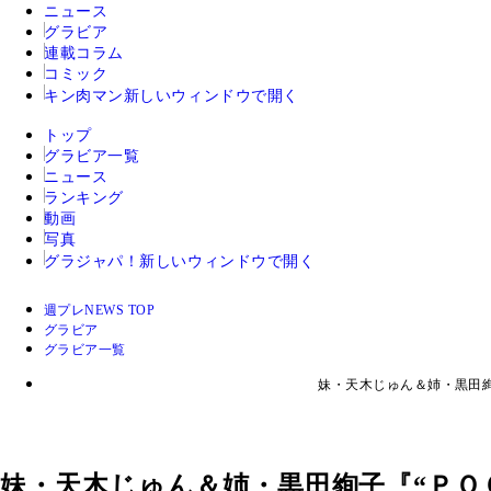
ニュース
グラビア
連載コラム
コミック
キン肉マン
新しいウィンドウで開く
トップ
グラビア一覧
ニュース
ランキング
動画
写真
グラジャパ！
新しいウィンドウで開く
週プレNEWS TOP
グラビア
グラビア一覧
妹・天木じゅん＆姉・黒田
妹・天木じゅん＆姉・黒田絢子『“ＰＯ