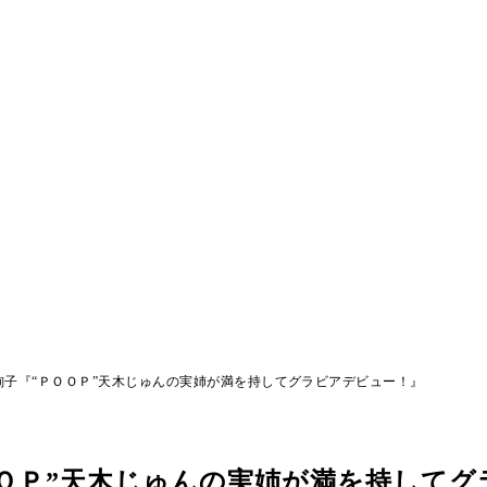
絢子『“ＰＯＯＰ”天木じゅんの実姉が満を持してグラビアデビュー！』
ＯＰ”天木じゅんの実姉が満を持してグ