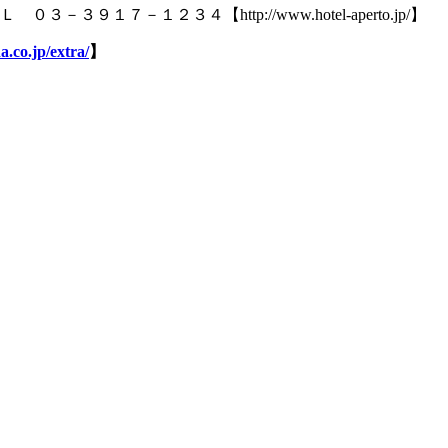
２３４【http://www.hotel-aperto.jp/】
a.co.jp/extra/
】
】