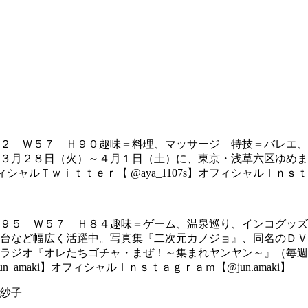
２ Ｗ５７ Ｈ９０趣味＝料理、マッサージ 特技＝バレエ、
３月２８日（火）～４月１日（土）に、東京・浅草六区ゆめま
/】オフィシャルＴｗｉｔｔｅｒ【 @aya_1107s】オフィシャルＩｎｓｔａｇ
９５ Ｗ５７ Ｈ８４趣味＝ゲーム、温泉巡り、インコグッズ
台など幅広く活躍中。写真集『二次元カノジョ』、同名のＤＶ
ラジオ『オレたちゴチャ・まぜ！～集まれヤンヤン～』（毎週
ｒ【@jun_amaki】オフィシャルＩｎｓｔａｇｒａｍ【@jun.amaki】
紗子