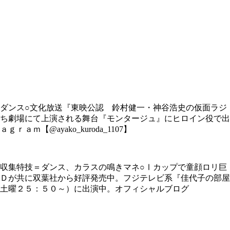
ダンス○文化放送『東映公認 鈴村健一・神谷浩史の仮面ラジ
ち劇場にて上演される舞台『モンタージュ』にヒロイン役で出
ｒａｍ【@ayako_kuroda_1107】
収集特技＝ダンス、カラスの鳴きマネ○Ⅰカップで童顔ロリ巨
Ｄが共に双葉社から好評発売中。フジテレビ系『佳代子の部屋
土曜２５：５０～）に出演中。オフィシャルブログ