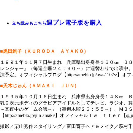
週プレ電子版を購入
立ち読みもこちら
■黒田絢子（ＫＵＲＯＤＡ ＡＹＡＫＯ）
１９９１年１１月７日生まれ 兵庫県出身身長１６０㎝ Ｂ８
レンジャー』（毎週金曜２４：３０～）に週替わりで出演中。
演予定。オフィシャルブログ【http://ameblo.jp/aya-1107s
■天木じゅん（ＡＭＡＫＩ ＪＵＮ）
１９９５年１０月１６日生まれ 兵庫県出身身長１４８㎝ Ｂ
乳２次元ボディのグラビアアイドルとしてテレビ、ラジオ、舞
～真夜中のゲーム会議～』（毎週木曜２６：５５～）、ＭＢＳ
【http://ameblo.jp/jun-amaki/】オフィシャルＴｗｉｔｔｅ
撮影／栗山秀作スタイリング／富田育子ヘア＆メイク／萩村千