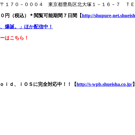
０００４ 東京都豊島区北大塚１－１６－７ ＴＥＬ ０３－３９１７－１
０円（税込）＊閲覧可能期間７日間
【
http://shupure-net.shueish
乳、爆誕。」ほか配信中！
ーはこちら！
ｒｏｉｄ、ｉＯＳに完全対応中！！【
http://s-wpb.shueisha.co.jp/