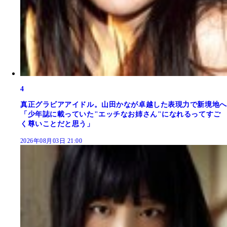
4
真正グラビアアイドル。山田かなが卓越した表現力で新境地へ
「少年誌に載っていた"エッチなお姉さん"になれるってすご
く尊いことだと思う」
2026年08月03日 21:00