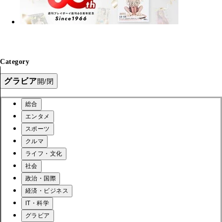
Category
グラビア
開/閉
総合
エンタメ
スポーツ
クルマ
ライフ・文化
社会
政治・国際
経済・ビジネス
IT・科学
グラビア