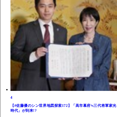
4
【#佐藤優のシン世界地図探索172】「高市幕府≒三代将軍家光
時代」が到来!?