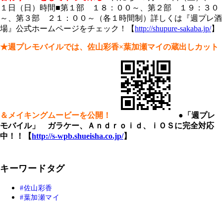
１日（日）時間■第１部 １８：００～、第２部 １９：３０
～、第３部 ２１：００～（各１時間制）詳しくは『週プレ酒
場』公式ホームページをチェック！【
http://shupure-sakaba.jp/
】
★週プレモバイルでは、佐山彩香×葉加瀬マイの蔵出しカット
＆メイキングムービーを公開！
●「週プレ
モバイル」 ガラケー、Ａｎｄｒｏｉｄ、ｉＯＳに完全対応
中！！【
http://s-wpb.shueisha.co.jp/
】
キーワードタグ
佐山彩香
葉加瀬マイ