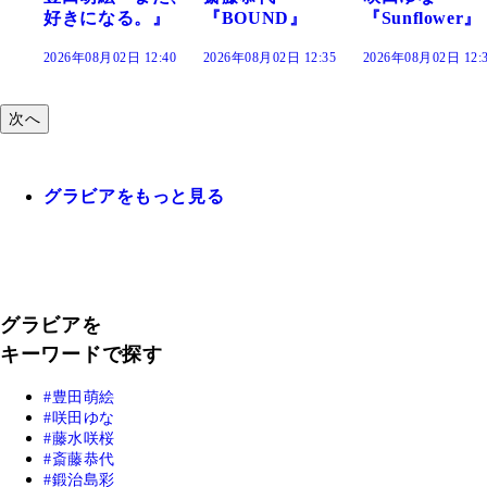
』
『BOUND』
『Sunflower』
だまり』
:40
2026年08月02日 12:35
2026年08月02日 12:30
2026年08月02日 12
次へ
グラビアをもっと見る
グラビアを
キーワードで探す
豊田萌絵
咲田ゆな
藤水咲桜
斎藤恭代
鍛治島彩