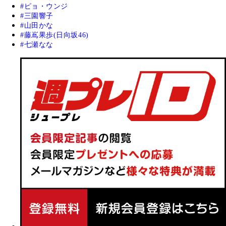
ピョ・ウンジ
三園響子
山田かな
藤嶌果歩(日向坂46)
七瀬なな