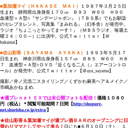
■葉加瀬マイ（ＨＡＫＡＳＥ ＭＡＩ）
１９８７年３月２５日
生まれ 静岡県出身身長１７０㎝ Ｂ９３ Ｗ６０ Ｈ９０
血液型＝Ａ型○『サンデージャポン』（ＴＢＳ系）でもお馴染
のセレブタレント。写真集『まみれる』（幻冬舎）が発売中。
ラジオ『ちょこっとやってまーす！』（ＭＢＳラジオ、毎週土
曜２４：００～）に出演中。公式Ｔｗｉｔｔｅｒ【＠
hakamai】
■佐山彩香（ＳＡＹＡＭＡ ＡＹＡＫＡ）
１９９３年５月１７
日生まれ 神奈川県出身身長１５７㎝ Ｂ８５ Ｗ６０ Ｈ８
７ 血液型＝Ａ型○ＤＶＤ『近くなる二人（』エアーコントロ
ール）が発売中。公式Ｔｗｉｔｔｅｒ【＠aya_sayama】
撮影／井ノ元浩二スタイリング／くずかわ麻美ヘア＆メイク／
市嶋あかね まめ.
★週プレｎｅｔ ＥＸでは未公開フォトを配信！
価格１０８０
円（税込）＊閲覧可能期間７日間
【
http://shupure-
net.shueisha.co.jp/extra/
】
★佐山彩香＆葉加瀬マイが週プレ酒ＢＡＲのオープニングに日
替わりママとしてやって来る！
日にち■６月１０日（土）、１