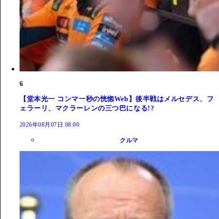
6
【堂本光一 コンマ一秒の恍惚Web】後半戦はメルセデス、フ
ェラーリ、マクラーレンの三つ巴になる!?
2026年08月07日 08:00
クルマ