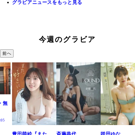
グラビアニュースをもっと見る
今週のグラビア
前へ
た、
斎藤恭代
咲田ゆな
藤水咲桜『花