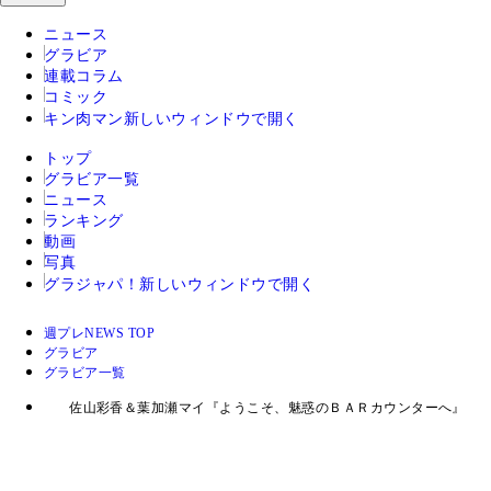
ニュース
グラビア
連載コラム
コミック
キン肉マン
新しいウィンドウで開く
トップ
グラビア一覧
ニュース
ランキング
動画
写真
グラジャパ！
新しいウィンドウで開く
週プレNEWS TOP
グラビア
グラビア一覧
佐山彩香＆葉加瀬マイ『ようこそ、魅惑のＢＡＲカウンターへ』