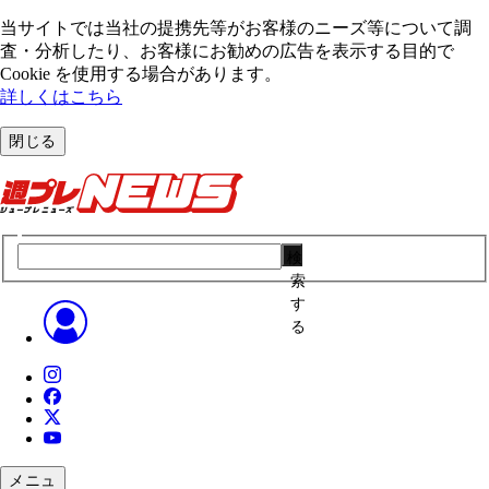
当サイトでは当社の提携先等がお客様のニーズ等について調
査・分析したり、お客様にお勧めの広告を表⽰する⽬的で
Cookie を使⽤する場合があります。
詳しくはこちら
閉じる
検
索
す
る
メニュ