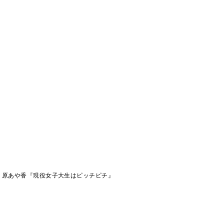
原あや香『現役女子大生はピッチピチ』
』