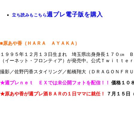
週プレ電子版を購入
立ち読みもこちら
■原あや香（ＨＡＲＡ ＡＹＡＫＡ）
１９９５年１２月１３日生まれ 埼玉県出身身長１７０㎝ Ｂ
（イーネット・フロンティア）が発売中。公式Ｔｗｉｔｔｅｒ【@a
撮影／佐野円香スタイリング／船橋翔大（ＤＲＡＧＯＮＦＲＵ
★週プレｎｅｔ ＥＸでは未公開フォトを配信！！
価格１０
★原あや香が週プレ酒ＢＡＲの１日ママに就任！
７月１５日