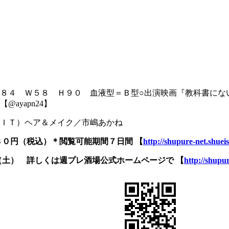
８４ Ｗ５８ Ｈ９０ 血液型＝Ｂ型○出演映画『教科書にな
yapn24】
ＩＴ）ヘア＆メイク／市嶋あかね
８０円（税込）＊閲覧可能期間７日間
【
http://shupure-net.shueis
（土） 詳しくは週プレ酒場公式ホームページで
【
http://shupu