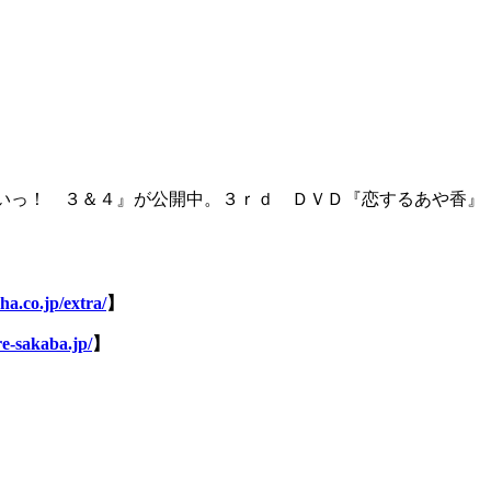
いっ！ ３＆４』が公開中。３ｒｄ ＤＶＤ『恋するあや香』
ha.co.jp/extra/
】
re-sakaba.jp/
】