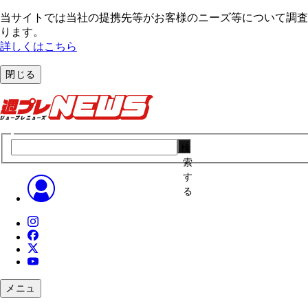
当サイトでは当社の提携先等がお客様のニーズ等について調査・
ります。
詳しくはこちら
閉じる
検
索
す
る
メニュ