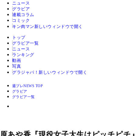
ニュース
グラビア
連載コラム
コミック
キン肉マン
新しいウィンドウで開く
トップ
グラビア一覧
ニュース
ランキング
動画
写真
グラジャパ！
新しいウィンドウで開く
週プレNEWS TOP
グラビア
グラビア一覧
原あや香『現役女子大生はピッチピチ