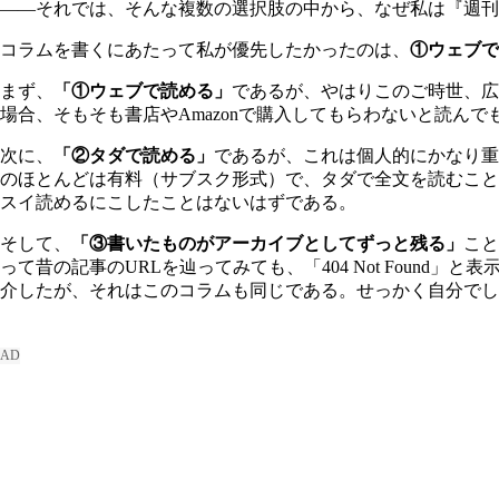
――それでは、そんな複数の選択肢の中から、なぜ私は『週刊
コラムを書くにあたって私が優先したかったのは、
①ウェブで
まず、
「①ウェブで読める」
であるが、やはりこのご時世、広
場合、そもそも書店やAmazonで購入してもらわないと読
次に、
「②タダで読める」
であるが、これは個人的にかなり重
のほとんどは有料（サブスク形式）で、タダで全文を読むこと
スイ読めるにこしたことはないはずである。
そして、
「③書いたものがアーカイブとしてずっと残る」
こと
って昔の記事のURLを辿ってみても、「404 Not Fou
介したが、それはこのコラムも同じである。せっかく自分でし