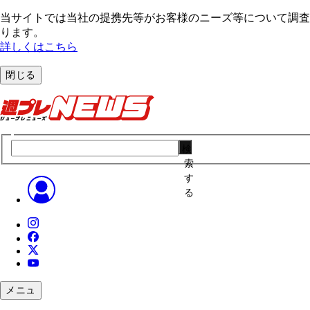
当サイトでは当社の提携先等がお客様のニーズ等について調査・
ります。
詳しくはこちら
閉じる
検
索
す
る
メニュ