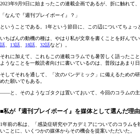
2023年9月9日に始まったこの連載企画であるが、折に触れ
「なんで『週刊プレイボーイ』？」
ということである。1年という節目に、この辺についてちょっ
いちばんの動機の種は、やはり私が文章を書くことを好んで
話
、
13話
、
18話
、
32話
など）。
それに加えて、これもこの連載コラムでも暑苦しく語ったこと
ようなことを一般読者向けに書いているのは、普段はあまり日
そしてそれを通して、「次のパンデミック」に備えるための研
めた願いでもある。
――と、そのようなゴタクは置いておいて、今回のコラムの主
■私が『週刊プレイボーイ』を媒体として選んだ理由
1年前の私は、「感染症研究やアカデミアについてのコラムを
いことに、いくつかの媒体からその機会を提案いただいた。