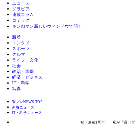
ニュース
グラビア
連載コラム
コミック
キン肉マン
新しいウィンドウで開く
新着
エンタメ
スポーツ
クルマ
ライフ・文化
社会
政治・国際
経済・ビジネス
IT・科学
写真
週プレNEWS TOP
新着ニュース
IT・科学ニュース
祝・連載1周年！ 私が『週刊