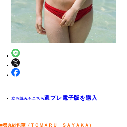
週プレ電子版を購入
立ち読みもこちら
■都丸紗也華（ＴＯＭＡＲＵ ＳＡＹＡＫＡ）