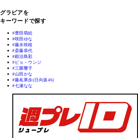
グラビアを
キーワードで探す
豊田萌絵
咲田ゆな
藤水咲桜
斎藤恭代
鍛治島彩
ピョ・ウンジ
三園響子
山田かな
藤嶌果歩(日向坂46)
七瀬なな