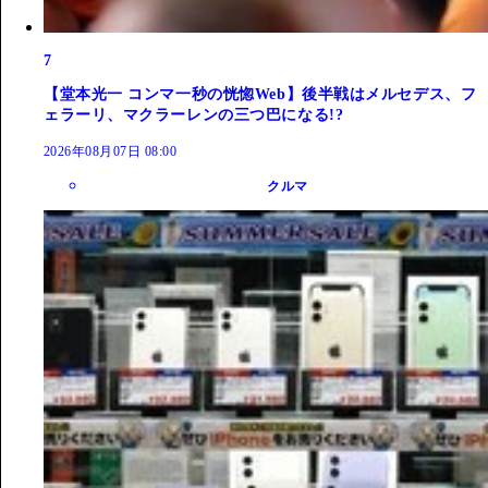
7
【堂本光一 コンマ一秒の恍惚Web】後半戦はメルセデス、フ
ェラーリ、マクラーレンの三つ巴になる!?
2026年08月07日 08:00
クルマ