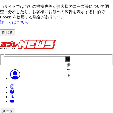
当サイトでは当社の提携先等がお客様のニーズ等について調
査・分析したり、お客様にお勧めの広告を表⽰する⽬的で
Cookie を使⽤する場合があります。
詳しくはこちら
閉じる
検
索
す
る
メニュ