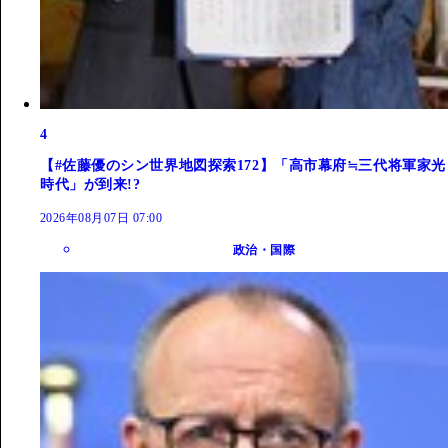
4
【#佐藤優のシン世界地図探索172】「高市幕府≒三代将軍家光
時代」が到来!?
2026年08月07日 07:00
政治・国際