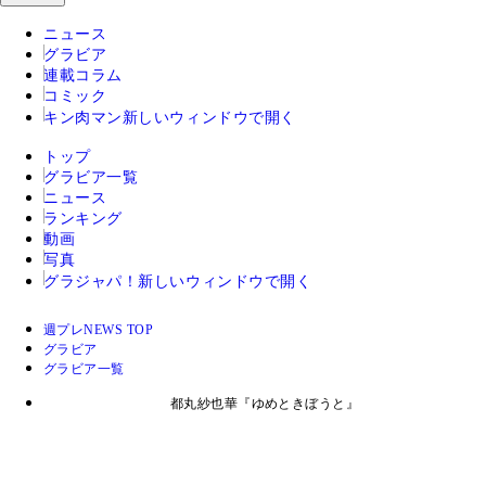
ニュース
グラビア
連載コラム
コミック
キン肉マン
新しいウィンドウで開く
トップ
グラビア一覧
ニュース
ランキング
動画
写真
グラジャパ！
新しいウィンドウで開く
週プレNEWS TOP
グラビア
グラビア一覧
都丸紗也華『ゆめときぼうと』