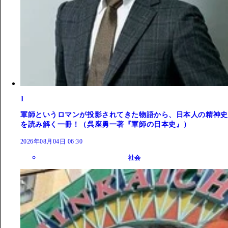
1
軍師というロマンが投影されてきた物語から、日本人の精神史
を読み解く一冊！（呉座勇一著『軍師の日本史』）
2026年08月04日 06:30
社会