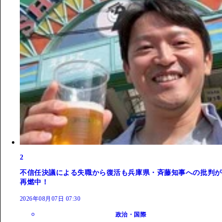
2
不信任決議による失職から復活も兵庫県・斉藤知事への批判が
再燃中！
2026年08月07日 07:30
政治・国際