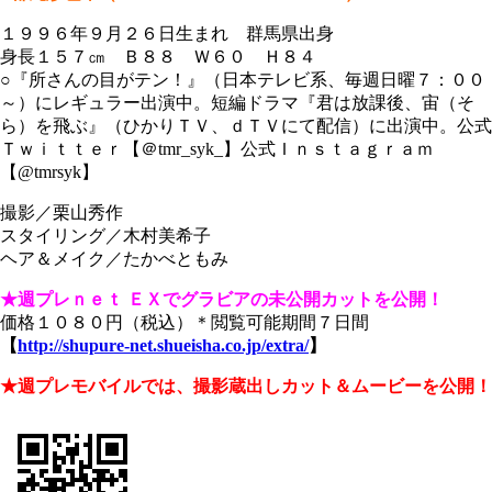
１９９６年９月２６日生まれ 群馬県出身
身長１５７㎝ Ｂ８８ Ｗ６０ Ｈ８４
○『所さんの目がテン！』（日本テレビ系、毎週日曜７：００
～）にレギュラー出演中。短編ドラマ『君は放課後、宙（そ
ら）を飛ぶ』（ひかりＴＶ、ｄＴＶにて配信）に出演中。公式
Ｔｗｉｔｔｅｒ【＠tmr_syk_】公式Ｉｎｓｔａｇｒａｍ
【@tmrsyk】
撮影／栗山秀作
スタイリング／木村美希子
ヘア＆メイク／たかべともみ
★週プレｎｅｔ ＥＸでグラビアの未公開カットを公開！
価格１０８０円（税込）＊閲覧可能期間７日間
【
http://shupure-net.shueisha.co.jp/extra/
】
★週プレモバイルでは、撮影蔵出しカット＆ムービーを公開！