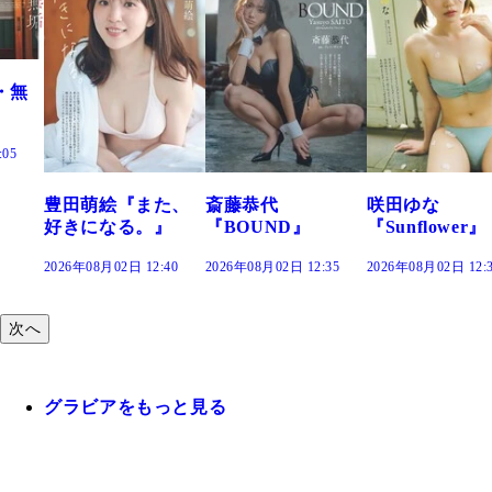
た、
斎藤恭代
咲田ゆな
藤水咲桜『花
』
『BOUND』
『Sunflower』
だまり』
:40
2026年08月02日 12:35
2026年08月02日 12:30
2026年08月02日 12:
次へ
グラビアをもっと見る