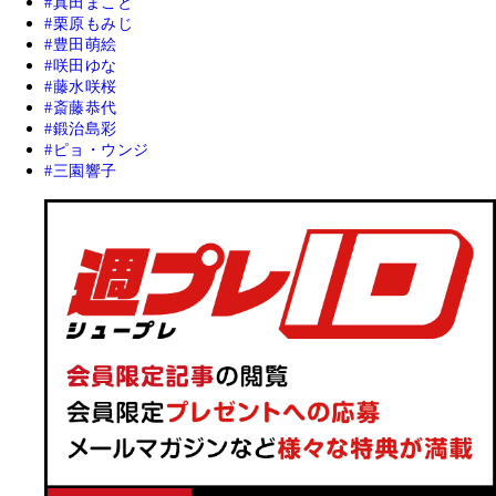
真田まこと
栗原もみじ
豊田萌絵
咲田ゆな
藤水咲桜
斎藤恭代
鍛治島彩
ピョ・ウンジ
三園響子