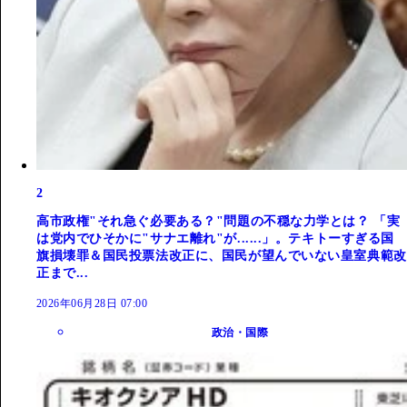
2
高市政権"それ急ぐ必要ある？"問題の不穏な力学とは？ 「実
は党内でひそかに"サナエ離れ"が......」。テキトーすぎる国
旗損壊罪＆国民投票法改正に、国民が望んでいない皇室典範改
正まで...
2026年06月28日 07:00
政治・国際