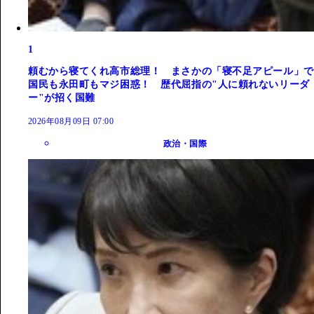
1
頼むから寝てくれ高市総理！ まさかの「寝不足アピール」で
国民も永田町もマジ困惑！ 歴代屈指の"人に頼れないリーダ
ー"が招く国難
2026年08月09日 07:00
政治・国際