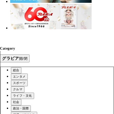
Category
グラビア
開/閉
総合
エンタメ
スポーツ
クルマ
ライフ・文化
社会
政治・国際