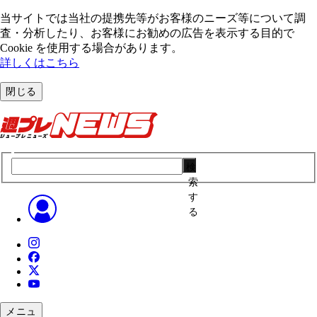
当サイトでは当社の提携先等がお客様のニーズ等について調
査・分析したり、お客様にお勧めの広告を表⽰する⽬的で
Cookie を使⽤する場合があります。
詳しくはこちら
閉じる
検
索
す
る
メニュ