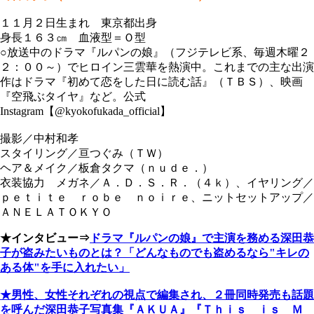
１１月２日生まれ 東京都出身
身長１６３㎝ 血液型＝Ｏ型
○放送中のドラマ『ルパンの娘』（フジテレビ系、毎週木曜２
２：００～）でヒロイン三雲華を熱演中。これまでの主な出演
作はドラマ『初めて恋をした日に読む話』（ＴＢＳ）、映画
『空飛ぶタイヤ』など。公式
Instagram【@kyokofukada_official】
撮影／中村和孝
スタイリング／亘つぐみ（ＴＷ）
ヘア＆メイク／板倉タクマ（ｎｕｄｅ．）
衣装協力 メガネ／Ａ．Ｄ．Ｓ．Ｒ．（４ｋ）、イヤリング／
ｐｅｔｉｔｅ ｒｏｂｅ ｎｏｉｒｅ、ニットセットアップ／
ＡＮＥＬＡＴＯＫＹＯ
★インタビュー⇒
ドラマ『ルパンの娘』で主演を務める深田恭
子が盗みたいものとは？「どんなものでも盗めるなら"キレの
ある体"を手に入れたい」
★男性、女性それぞれの視点で編集され、２冊同時発売も話題
を呼んだ
深田恭子
写真集『ＡＫＵＡ』『Ｔｈｉｓ ｉｓ Ｍ