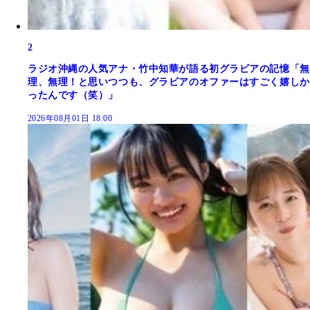
2
ラジオ沖縄の人気アナ・竹中知華が語る初グラビアの記憶「無
理、無理！と思いつつも、グラビアのオファーはすごく嬉しか
ったんです（笑）」
2026年08月01日 18:00