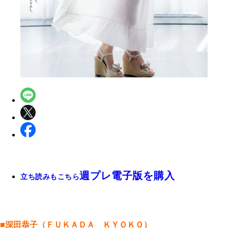
週プレ電子版を購入
立ち読みもこちら
■深田恭子（ＦＵＫＡＤＡ ＫＹＯＫＯ）