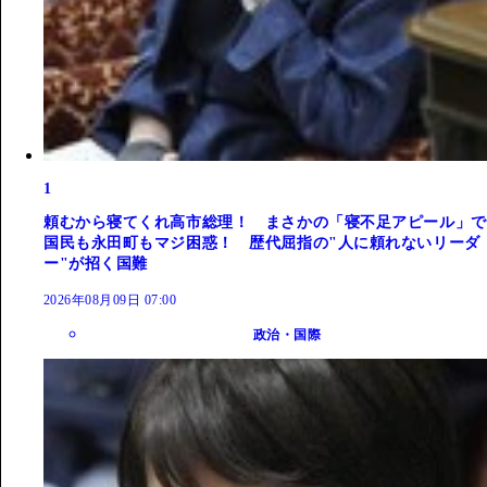
1
頼むから寝てくれ高市総理！ まさかの「寝不足アピール」で
国民も永田町もマジ困惑！ 歴代屈指の"人に頼れないリーダ
ー"が招く国難
2026年08月09日 07:00
政治・国際