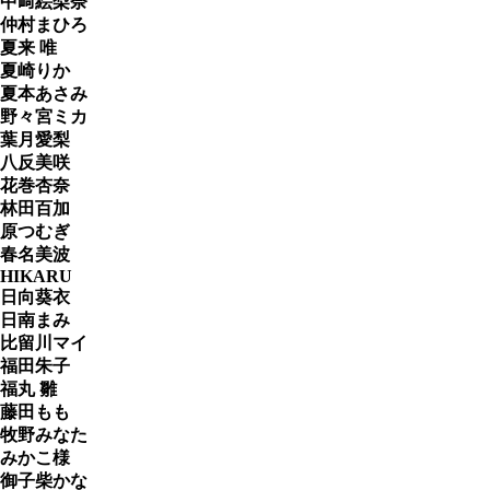
中﨑絵梨奈
仲村まひろ
夏来 唯
夏崎りか
夏本あさみ
野々宮ミカ
葉月愛梨
八反美咲
花巻杏奈
林田百加
原つむぎ
春名美波
HIKARU
日向葵衣
日南まみ
比留川マイ
福田朱子
福丸 雛
藤田もも
牧野みなた
みかこ様
御子柴かな