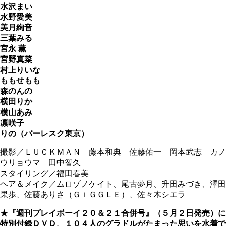
水沢まい
水野愛美
美月絢音
三葉みる
宮永 薫
宮野真菜
村上りいな
ももせもも
森のんの
横田りか
横山あみ
凛咲子
りの（バーレスク東京）
撮影／ＬＵＣＫＭＡＮ 藤本和典 佐藤佑一 岡本武志 カノ
ウリョウマ 田中智久
スタイリング／福田春美
ヘア＆メイク／ムロゾノケイト、尾古夢月、升田みづき、澤田
果歩、佐藤ありさ（ＧｉＧＧＬＥ）、佐々木シエラ
★『週刊プレイボーイ２０＆２１合併号』（５月２日発売）に
特別付録ＤＶＤ、１０４人のグラドルがたまった思いを水着で