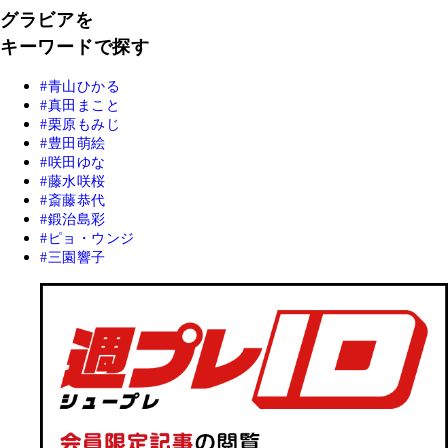
グラビアを
キーワードで探す
青山ひかる
真田まこと
栗原もみじ
豊田萌絵
咲田ゆな
藤水咲桜
斎藤恭代
鍛治島彩
ピョ・ウンジ
三園響子