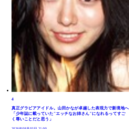
4
真正グラビアアイドル。山田かなが卓越した表現力で新境地へ
「少年誌に載っていた"エッチなお姉さん"になれるってすご
く尊いことだと思う」
2026年08月03日 21:00