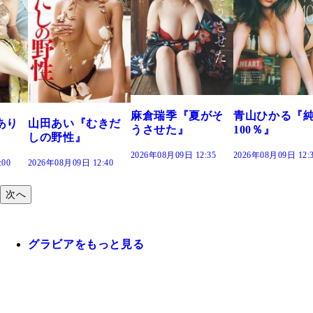
溝端 葵『
つの、あ
で。』
2026年08月09日
麻倉瑞季『夏がそ
青山ひかる『純度
『むきだ
うさせた』
100％』
』
2026年08月09日 12:35
2026年08月09日 12:30
日 12:40
次へ
グラビアをもっと見る