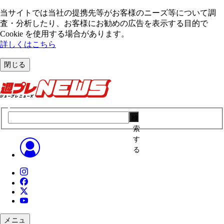
当サイトでは当社の提携先等がお客様のニーズ等について調
査・分析したり、お客様にお勧めの広告を表⽰する⽬的で
Cookie を使⽤する場合があります。
詳しくはこちら
閉じる
検
索
す
る
メニュ