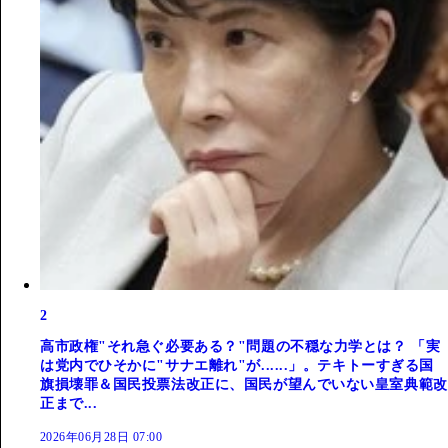
2
高市政権"それ急ぐ必要ある？"問題の不穏な力学とは？ 「実
は党内でひそかに"サナエ離れ"が......」。テキトーすぎる国
旗損壊罪＆国民投票法改正に、国民が望んでいない皇室典範改
正まで...
2026年06月28日 07:00