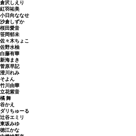
倉沢しえり
紅羽祐美
小日向ななせ
沙倉しずか
桜田愛音
笹岡郁未
佐々木ちょこ
佐野水柚
白藤有華
新海まき
菅原早記
澄川れみ
そよん
竹川由華
立花紫音
橘 舞
谷かえ
ダリちゅーる
辻谷エミリ
東坂みゆ
徳江かな