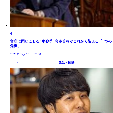
4
官邸に閉じこもる"卑弥呼"高市首相がこれから迎える「3つの
危機」
2026年05月16日 07:00
政治・国際