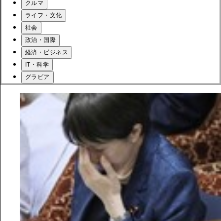
クルマ
ライフ・文化
社会
政治・国際
経済・ビジネス
IT・科学
グラビア