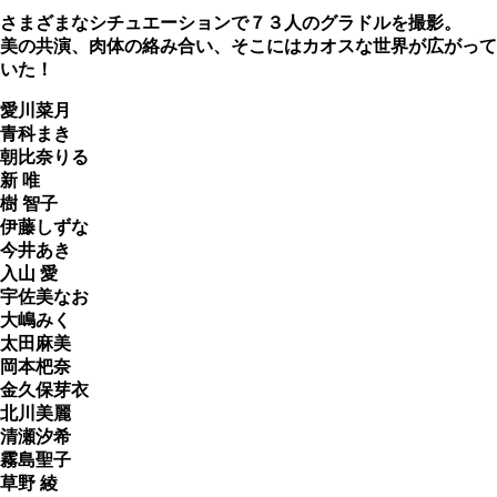
さまざまなシチュエーションで７３人のグラドルを撮影。
美の共演、肉体の絡み合い、そこにはカオスな世界が広がって
いた！
愛川菜月
青科まき
朝比奈りる
新 唯
樹 智子
伊藤しずな
今井あき
入山 愛
宇佐美なお
大嶋みく
太田麻美
岡本杷奈
金久保芽衣
北川美麗
清瀬汐希
霧島聖子
草野 綾