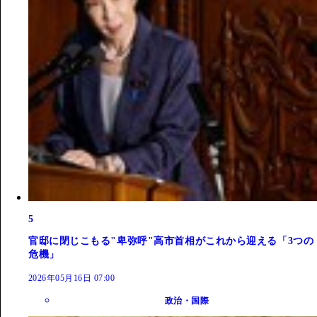
5
官邸に閉じこもる"卑弥呼"高市首相がこれから迎える「3つの
危機」
2026年05月16日 07:00
政治・国際