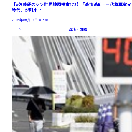
【#佐藤優のシン世界地図探索172】「高市幕府≒三代将軍家光
時代」が到来!?
2026年08月07日 07:00
政治・国際