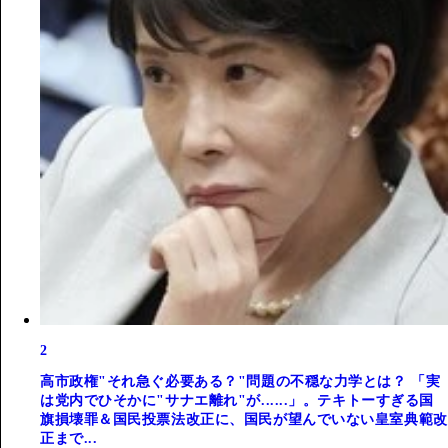
2
高市政権"それ急ぐ必要ある？"問題の不穏な力学とは？ 「実
は党内でひそかに"サナエ離れ"が......」。テキトーすぎる国
旗損壊罪＆国民投票法改正に、国民が望んでいない皇室典範改
正まで...