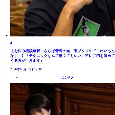
4
【お悩み相談連載：さらば青春の光・東ブクロの『こわいもん
なし』】「テクニックなんて無くてもいい。逆に肛門を舐めて
くる方が引きます」
2026年08月07日 17:30
エンタメ