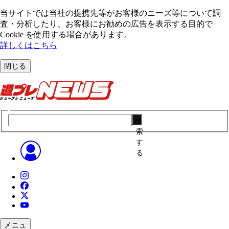
当サイトでは当社の提携先等がお客様のニーズ等について調
査・分析したり、お客様にお勧めの広告を表⽰する⽬的で
Cookie を使⽤する場合があります。
詳しくはこちら
閉じる
検
索
す
る
メニュ