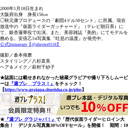
2000年1月18日生まれ
大阪府出身 身長156㎝
◯秋元康プロデュースの「劇団4ドル50セント」に所属。現在
放送中の『仮面ライダーガッチャード』（テレビ朝日系）に
て、銀杏蓮華役で出演。また、美容雑誌『美的』にてモデルを
務める。安倍乙1st写真集『吐息の温度』が発売中。
公式Instagram【@abeoto0118】
撮影／倉本侑磨
スタイリング／八杉直美
ヘア＆メイク／萩村千紗子
★誌面には載せきれなかった秘蔵グラビアや撮り下ろしムービ
ーは
『週プレ プラス！』
をチェック！
【
https://www.grajapa.shueisha.co.jp/plus
】
★
『週プレ グラジャパ！』
で「歴代仮面ライダーヒロイン大
集合！ デジタル写真集30%OFFセール」を開催！ 期間：10