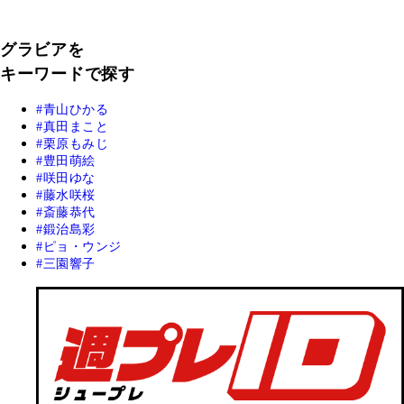
グラビアを
キーワードで探す
青山ひかる
真田まこと
栗原もみじ
豊田萌絵
咲田ゆな
藤水咲桜
斎藤恭代
鍛治島彩
ピョ・ウンジ
三園響子