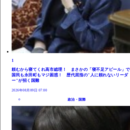
1
頼むから寝てくれ高市総理！ まさかの「寝不足アピール」で
国民も永田町もマジ困惑！ 歴代屈指の"人に頼れないリーダ
ー"が招く国難
2026年08月09日 07:00
政治・国際