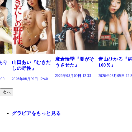
溝端 葵『もう
つの、あおい
で。』
2026年08月09日 12:
麻倉瑞季『夏がそ
青山ひかる『純度
きだ
うさせた』
100％』
2026年08月09日 12:35
2026年08月09日 12:30
:40
次へ
グラビアをもっと見る