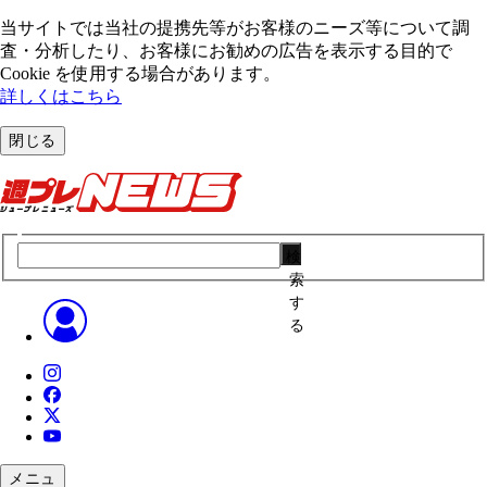
当サイトでは当社の提携先等がお客様のニーズ等について調
査・分析したり、お客様にお勧めの広告を表⽰する⽬的で
Cookie を使⽤する場合があります。
詳しくはこちら
閉じる
検
索
す
る
メニュ