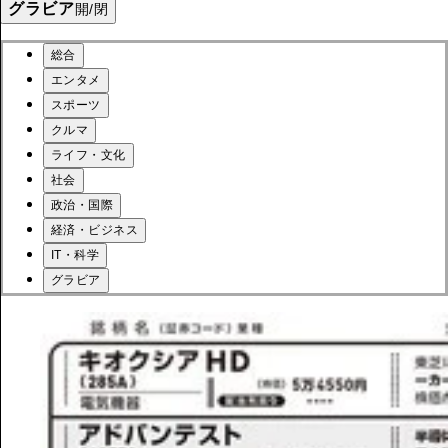
グラビア
開/閉
総合
エンタメ
スポーツ
クルマ
ライフ・文化
社会
政治・国際
経済・ビジネス
IT・科学
グラビア