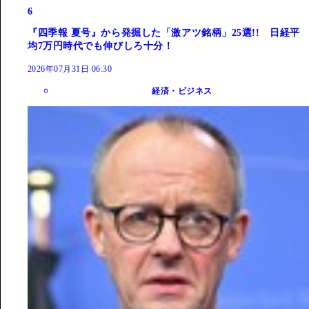
6
『四季報 夏号』から発掘した「激アツ銘柄」25選!! 日経平
均7万円時代でも伸びしろ十分！
2026年07月31日 06:30
経済・ビジネス