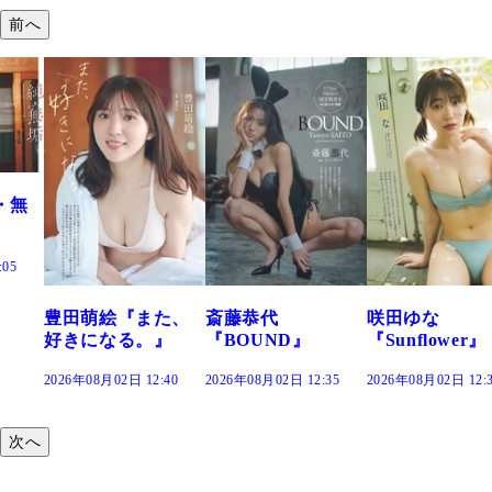
前へ
た、
斎藤恭代
咲田ゆな
藤水咲桜『花
』
『BOUND』
『Sunflower』
だまり』
:40
2026年08月02日 12:35
2026年08月02日 12:30
2026年08月02日 12:
次へ