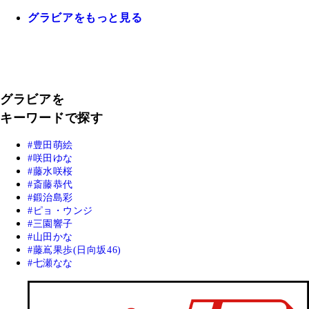
グラビアをもっと見る
グラビアを
キーワードで探す
豊田萌絵
咲田ゆな
藤水咲桜
斎藤恭代
鍛治島彩
ピョ・ウンジ
三園響子
山田かな
藤嶌果歩(日向坂46)
七瀬なな