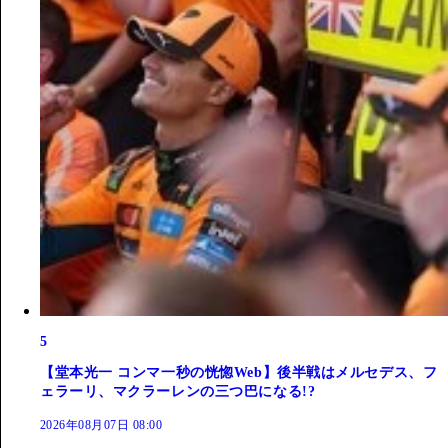
5
【堂本光一 コンマ一秒の恍惚Web】後半戦はメルセデス、フ
ェラーリ、マクラーレンの三つ巴になる!?
2026年08月07日 08:00