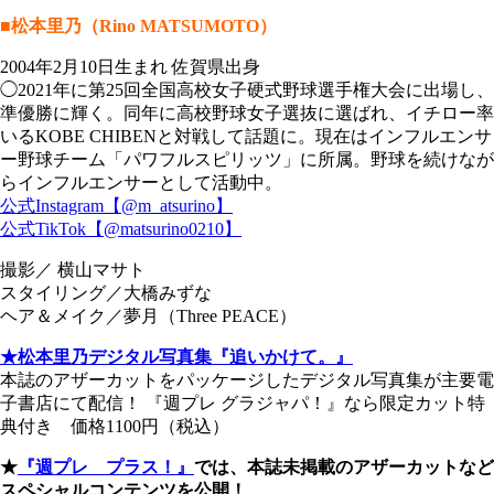
■松本里乃（Rino MATSUMOTO）
2004年2月10日生まれ 佐賀県出身
◯2021年に第25回全国高校女子硬式野球選手権大会に出場し、
準優勝に輝く。同年に高校野球女子選抜に選ばれ、イチロー率
いるKOBE CHIBENと対戦して話題に。現在はインフルエンサ
ー野球チーム「パワフルスピリッツ」に所属。野球を続けなが
らインフルエンサーとして活動中。
公式Instagram【@m_atsurino】
公式TikTok【@matsurino0210】
撮影／ 横山マサト
スタイリング／大橋みずな
ヘア＆メイク／夢月（Three PEACE）
★松本里乃デジタル写真集『追いかけて。』
本誌のアザーカットをパッケージしたデジタル写真集が主要電
子書店にて配信！ 『週プレ グラジャパ！』なら限定カット特
典付き 価格1100円（税込）
★
『週プレ プラス！』
では、本誌未掲載のアザーカットなど
スペシャルコンテンツを公開！