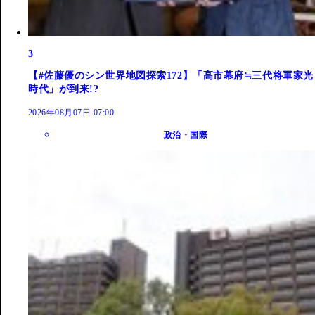
3
【#佐藤優のシン世界地図探索172】「高市幕府≒三代将軍家光
時代」が到来!?
2026年08月07日 07:00
政治・国際