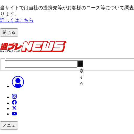
当サイトでは当社の提携先等がお客様のニーズ等について調査・
ります。
詳しくはこちら
閉じる
検
索
す
る
メニュ