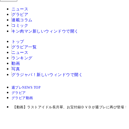
ニュース
グラビア
連載コラム
コミック
キン肉マン
新しいウィンドウで開く
トップ
グラビア一覧
ニュース
ランキング
動画
写真
グラジャパ！
新しいウィンドウで開く
週プレNEWS TOP
グラビア
グラビア動画
【動画】ラストアイドル長月翠、お宝付録ＤＶＤが週プレに再び登場！