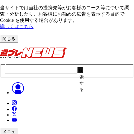
当サイトでは当社の提携先等がお客様のニーズ等について調
査・分析したり、お客様にお勧めの広告を表⽰する⽬的で
Cookie を使⽤する場合があります。
詳しくはこちら
閉じる
検
索
す
る
メニュ