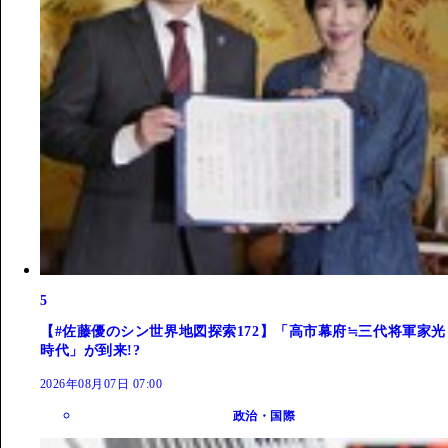
5
【#佐藤優のシン世界地図探索172】「高市幕府≒三代将軍家光
時代」が到来!?
2026年08月07日 07:00
政治・国際