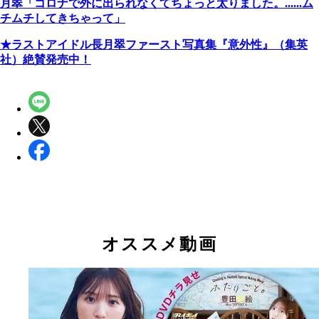
月翠「コロナで外に出られなくてちょっと太りました。......ム
チムチしてきちゃって」
★ラストアイドル長月翠ファースト写真集『意外性』（集英
社）絶賛発売中！
オススメ動画