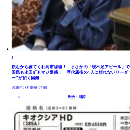
1
頼むから寝てくれ高市総理！ まさかの「寝不足アピール」で
国民も永田町もマジ困惑！ 歴代屈指の"人に頼れないリーダ
ー"が招く国難
2026年08月09日 07:00
政治・国際