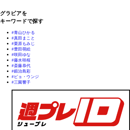
グラビアを
キーワードで探す
青山ひかる
真田まこと
栗原もみじ
豊田萌絵
咲田ゆな
藤水咲桜
斎藤恭代
鍛治島彩
ピョ・ウンジ
三園響子