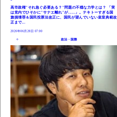
高市政権"それ急ぐ必要ある？"問題の不穏な力学とは？ 「実
は党内でひそかに"サナエ離れ"が......」。テキトーすぎる国
旗損壊罪＆国民投票法改正に、国民が望んでいない皇室典範改
正まで...
2026年06月28日 07:00
政治・国際