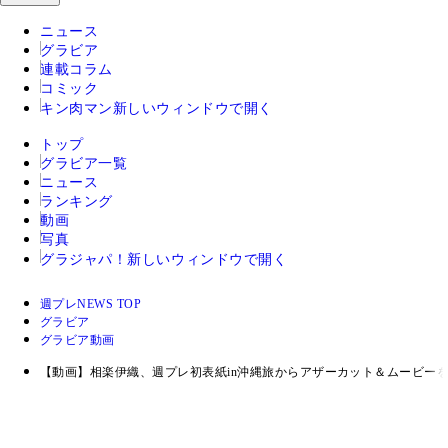
ニュース
グラビア
連載コラム
コミック
キン肉マン
新しいウィンドウで開く
トップ
グラビア一覧
ニュース
ランキング
動画
写真
グラジャパ！
新しいウィンドウで開く
週プレNEWS TOP
グラビア
グラビア動画
【動画】相楽伊織、週プレ初表紙in沖縄旅からアザーカット＆ムービーを