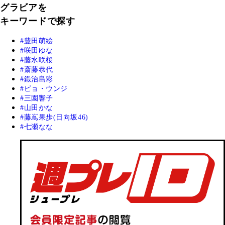
グラビアを
キーワードで探す
豊田萌絵
咲田ゆな
藤水咲桜
斎藤恭代
鍛治島彩
ピョ・ウンジ
三園響子
山田かな
藤嶌果歩(日向坂46)
七瀬なな