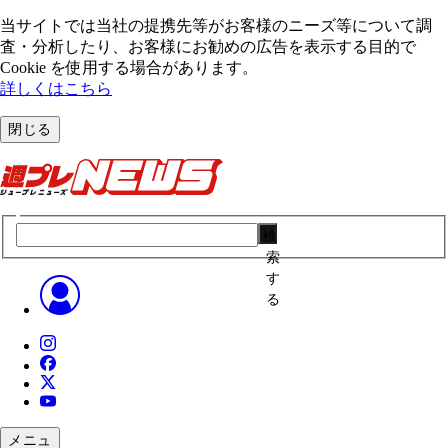
当サイトでは当社の提携先等がお客様のニーズ等について調
査・分析したり、お客様にお勧めの広告を表⽰する⽬的で
Cookie を使⽤する場合があります。
詳しくはこちら
閉じる
検
索
す
る
メニュ