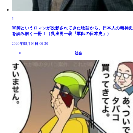
1
軍師というロマンが投影されてきた物語から、日本人の精神史
を読み解く一冊！（呉座勇一著『軍師の日本史』）
2026年08月04日 06:30
社会