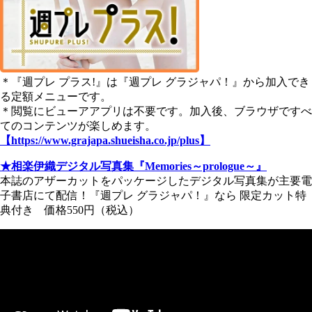
＊『週プレ プラス!』は『週プレ グラジャパ！』から加入でき
る定額メニューです。
＊閲覧にビューアアプリは不要です。加入後、ブラウザですべ
てのコンテンツが楽しめます。
【https://www.grajapa.shueisha.co.jp/plus】
★相楽伊織デジタル写真集『Memories～prologue～』
本誌のアザーカットをパッケージしたデジタル写真集が主要電
子書店にて配信！『週プレ グラジャパ！』なら 限定カット特
典付き 価格550円（税込）