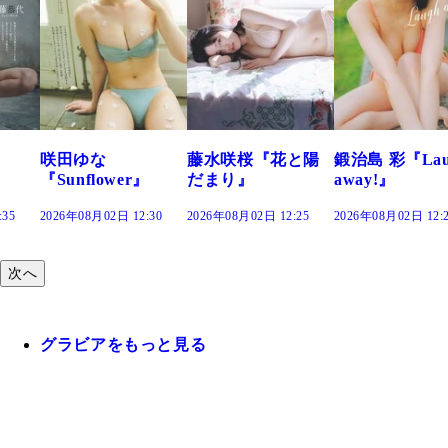
咲田ゆな
藤水咲桜『花と陽
鍛治島 彩『Lau
『Sunflower』
だまり』
away!』
:35
2026年08月02日 12:30
2026年08月02日 12:25
2026年08月02日 12:
次へ
グラビアをもっと見る