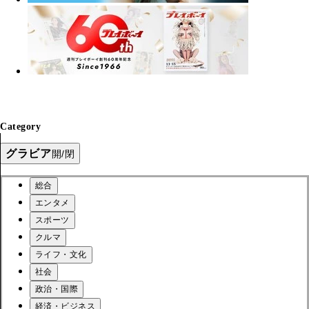
Category
グラビア
開/閉
総合
エンタメ
スポーツ
クルマ
ライフ・文化
社会
政治・国際
経済・ビジネス