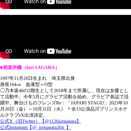
■相楽伊織（Iori SAGARA）
1997年11月26日生まれ 埼玉県出身
身長164㎝ 血液型＝O型
◯乃木坂46の2期生として2018年まで所属し、現在は女優とし
て活動中。今年5月にグラビア活動を始め、グラビア各誌で活
躍中。舞台けものフレンズRe：「JAPARI STAGE!」2023年10
月20日（金）～10月31日（火） ＊全13公演品川プリンスホテ
ルクラブeX出演決定。
公式X（旧Twitter）【@1126iorisagara】
公式Instagram【@_iorisagara264_】