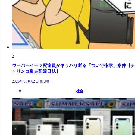
2
ウーバーイーツ配達員がキッパリ断る「ついで指示」案件【チ
ャリンコ爆走配達日誌】
2026年07月02日 07:00
社会