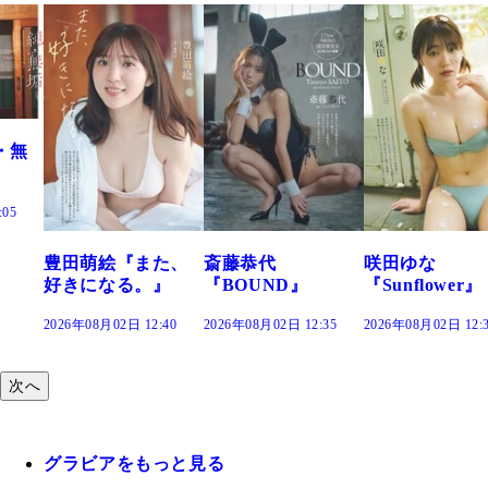
た、
斎藤恭代
咲田ゆな
藤水咲桜『花
』
『BOUND』
『Sunflower』
だまり』
:40
2026年08月02日 12:35
2026年08月02日 12:30
2026年08月02日 12:
次へ
グラビアをもっと見る