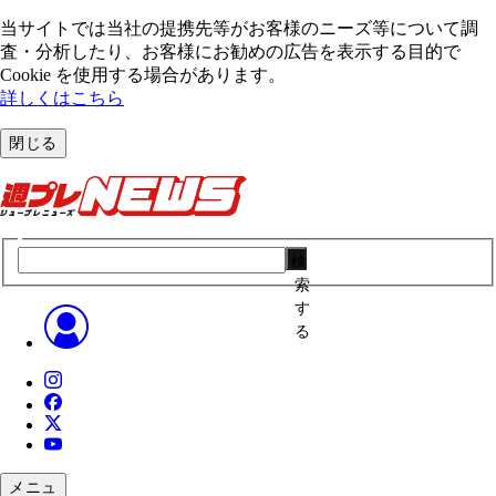
当サイトでは当社の提携先等がお客様のニーズ等について調
査・分析したり、お客様にお勧めの広告を表⽰する⽬的で
Cookie を使⽤する場合があります。
詳しくはこちら
閉じる
検
索
す
る
メニュ