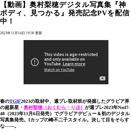
【動画】奥村梨穂デジタル写真集『神
ボディ、見つかる』発売記念PVを配信
中！
2023年11月14日 19:30 更新
春の
TGIF
2023の取材中、週プレ取材班が発掘したグラビア界
の超新星・
奥村梨穂（おくむら・りほ）
が週プレ2023年No47-
48（2023年11月6日発売）でグラビアデビュー＆初のデジタル
写真集発売。Iカップの峰不二子スタイル。決して目をそらす
な――。