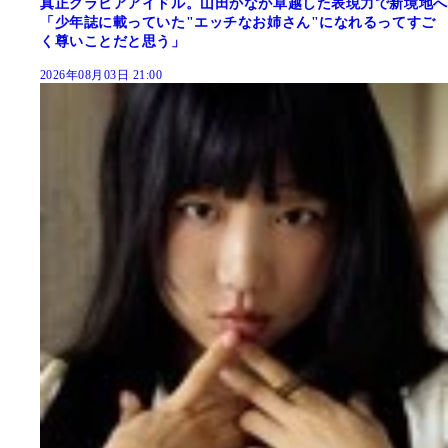
真正グラビアアイドル。山田かなが卓越した表現力で新境地へ
「少年誌に載っていた"エッチなお姉さん"になれるってすご
く尊いことだと思う」
2026年08月03日 21:00