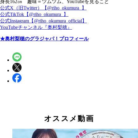
身長162㎝ 趣味＝ツムツム、YouTubeを見ること
公式X（旧Twitter）【@riho_okumura_】
公式TikTok【@riho_okumura_】
公式Instagram【@riho_okumura_official】
YouTubeチャンネル『奥村梨穂』
★奥村梨穂のグラジャパ！プロフィール
オススメ動画