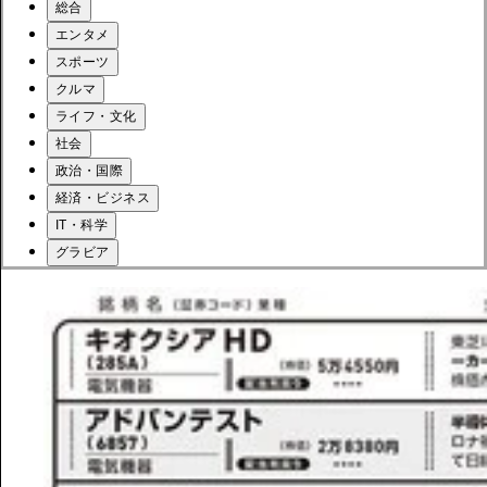
総合
エンタメ
スポーツ
クルマ
ライフ・文化
社会
政治・国際
経済・ビジネス
IT・科学
グラビア