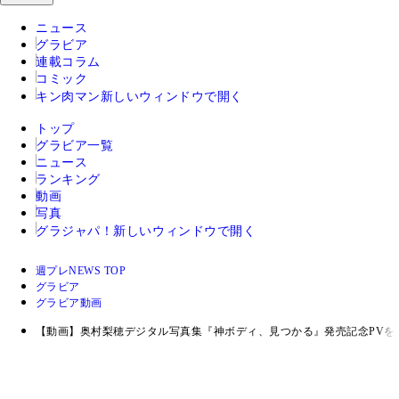
ニュース
グラビア
連載コラム
コミック
キン肉マン
新しいウィンドウで開く
トップ
グラビア一覧
ニュース
ランキング
動画
写真
グラジャパ！
新しいウィンドウで開く
週プレNEWS TOP
グラビア
グラビア動画
【動画】奥村梨穂デジタル写真集『神ボディ、見つかる』発売記念PVを