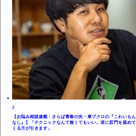
2
【お悩み相談連載：さらば青春の光・東ブクロの『こわいもん
なし』】「テクニックなんて無くてもいい。逆に肛門を舐めて
くる方が引きます」