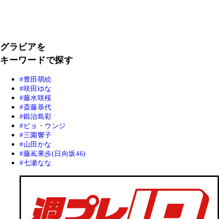
グラビアを
キーワードで探す
豊田萌絵
咲田ゆな
藤水咲桜
斎藤恭代
鍛治島彩
ピョ・ウンジ
三園響子
山田かな
藤嶌果歩(日向坂46)
七瀬なな