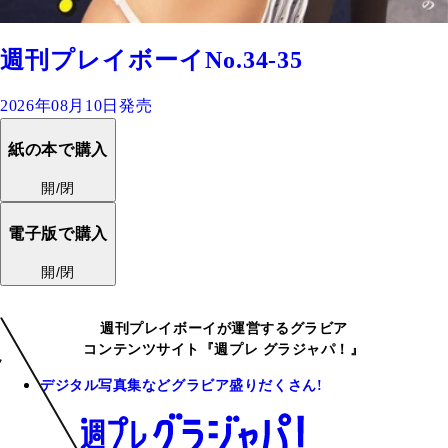
週刊プレイボーイNo.34-35
2026年08月10日発売
紙の本で購入
開/閉
電子版で購入
開/閉
週刊プレイボーイが運営するグラビア
コンテンツサイト『週プレ グラジャパ！』
デジタル写真集などグラビア盛りだくさん!