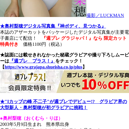
撮影／LUCKMAN
★奥村梨穂デジタル写真集『神ボディ、見つかる』
本誌のアザーカットをパッケージしたデジタル写真集が主要電
子書店にて配信！
『週プレ グラジャパ！』なら 限定カット
特典付き
価格1100円（税込）
★誌面には載せきれなかった秘蔵グラビアや撮り下ろしムービ
ーは
『週プレ プラス！』
をチェック！
【
https://www.grajapa.shueisha.co.jp/plus
】
★"Iカップの峰 不二子"が週プレでデビュー!? グラビア界の
大型新人・奥村梨穂が初グラビアに挑戦！
●奥村梨穂（おくむら・りほ）
2003年5月9日生まれ 熊本県出身