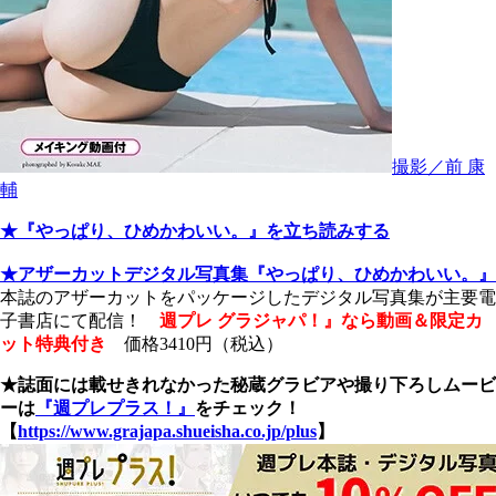
撮影／前 康
輔
★『やっぱり、ひめかわいい。』を立ち読みする
★アザーカットデジタル写真集『やっぱり、ひめかわいい。』
本誌のアザーカットをパッケージしたデジタル写真集が主要電
子書店にて配信！
週プレ グラジャパ！』なら動画＆限定カ
ット特典付き
価格3410円（税込）
★誌面には載せきれなかった秘蔵グラビアや撮り下ろしムービ
ーは
『週プレプラス！』
をチェック！
【
https://www.grajapa.shueisha.co.jp/plus
】