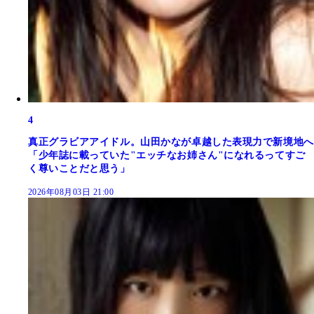
4
真正グラビアアイドル。山田かなが卓越した表現力で新境地へ
「少年誌に載っていた"エッチなお姉さん"になれるってすご
く尊いことだと思う」
2026年08月03日 21:00