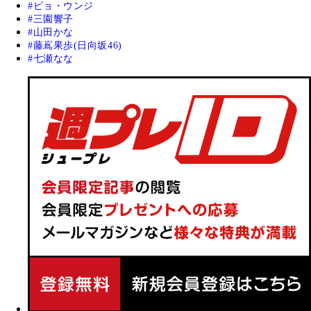
ピョ・ウンジ
三園響子
山田かな
藤嶌果歩(日向坂46)
七瀬なな