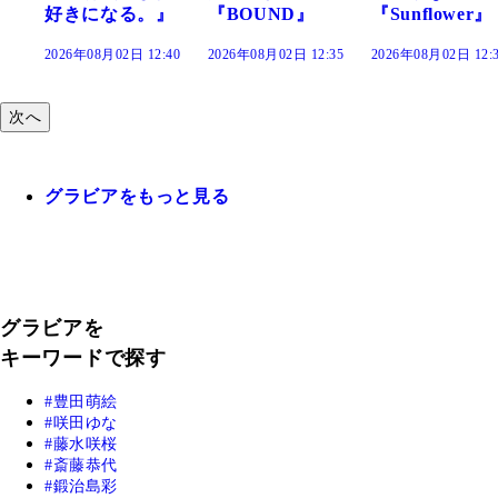
』
『BOUND』
『Sunflower』
だまり』
:40
2026年08月02日 12:35
2026年08月02日 12:30
2026年08月02日 12:
次へ
グラビアをもっと見る
グラビアを
キーワードで探す
豊田萌絵
咲田ゆな
藤水咲桜
斎藤恭代
鍛治島彩