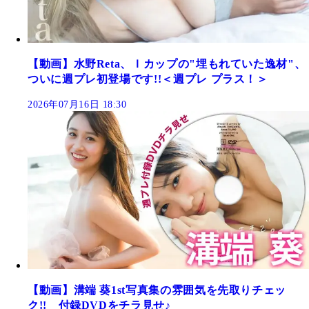
【動画】水野Reta、Ｉカップの"埋もれていた逸材"、
ついに週プレ初登場です!!＜週プレ プラス！＞
2026年07月16日 18:30
【動画】溝端 葵1st写真集の雰囲気を先取りチェッ
ク!! 付録DVDをチラ見せ♪