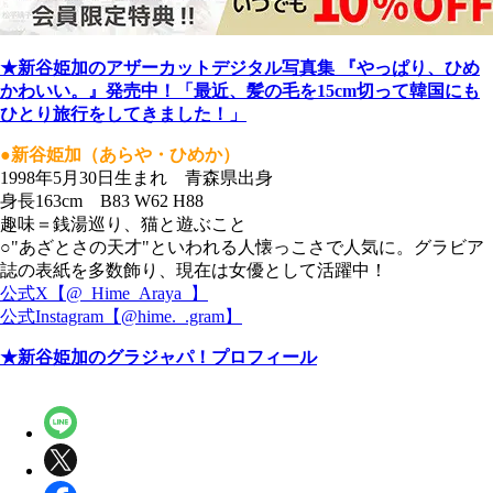
★新谷姫加のアザーカットデジタル写真集 『やっぱり、ひめ
かわいい。』発売中！「最近、髪の毛を15cm切って韓国にも
ひとり旅行をしてきました！」
●新谷姫加（あらや・ひめか）
1998年5月30日生まれ 青森県出身
身長163cm B83 W62 H88
趣味＝銭湯巡り、猫と遊ぶこと
○"あざとさの天才"といわれる人懐っこさで人気に。グラビア
誌の表紙を多数飾り、現在は女優として活躍中！
公式X【@_Hime_Araya_】
公式Instagram【@hime._.gram】
★新谷姫加のグラジャパ！プロフィール