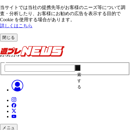
当サイトでは当社の提携先等がお客様のニーズ等について調
査・分析したり、お客様にお勧めの広告を表⽰する⽬的で
Cookie を使⽤する場合があります。
詳しくはこちら
閉じる
検
索
す
る
メニュ