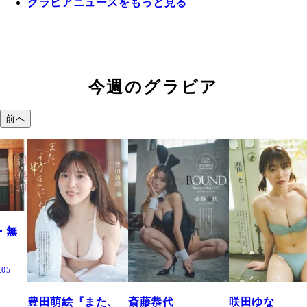
グラビアニュースをもっと見る
今週のグラビア
前へ
た、
斎藤恭代
咲田ゆな
藤水咲桜『花