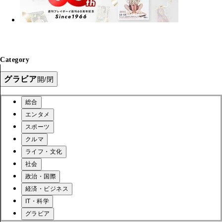
Category
グラビア
開/閉
総合
エンタメ
スポーツ
クルマ
ライフ・文化
社会
政治・国際
経済・ビジネス
IT・科学
グラビア