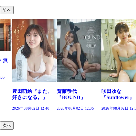
前へ
田萌絵『また、
斎藤恭代
咲田ゆな
藤
きになる。』
『BOUND』
『Sunflower』
だ
26年08月02日 12:40
2026年08月02日 12:35
2026年08月02日 12:30
202
次へ