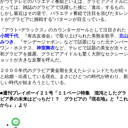
かつてテレビのバラエティ番組といえば、グラビアアイドルに
とっては、雑誌のグラビアで活躍した後に「進出」するもの。
しかし最近はその逆で、バラエティ番組で注目を浴びたタレン
トが“グラビアに挑戦する”パターンが目立っている。
『アウト×デラックス』のカウンターガールとして注目された
小間千代
、『有吉反省会』で取り上げられた美熟女歌手、
北山
みつき
、『サンデージャポン』などで話題になった元ナンバー
ワン・ホステス、
神室舞衣
など、テレビで話題の美女が次々と
初グラビアを披露。グラビアアイドルも驚く大胆なセクシーシ
ョットが大きな反響を呼んだ。
２０００年代のグラビア黄金期を支えたレジェンドたちが続々
と結婚・出産している現在。まさにひとつの時代が終わり、新
しい時代が始まろうとしている。
■週刊プレイボーイ２１号「１１ページ特集 混沌としたグラ
ビア界の未来はどっちだ！？ グラビアの『現在地』と『これ
から』」より