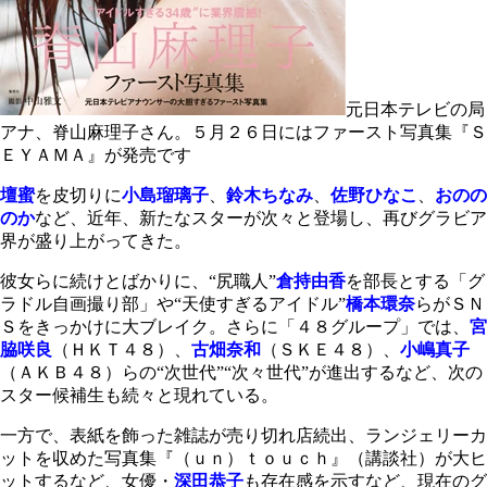
元日本テレビの局
アナ、脊山麻理子さん。５月２６日にはファースト写真集『Ｓ
ＥＹＡＭＡ』が発売です
壇蜜
を皮切りに
小島瑠璃子
、
鈴木ちなみ
、
佐野ひなこ
、
おのの
のか
など、近年、新たなスターが次々と登場し、再びグラビア
界が盛り上がってきた。
彼女らに続けとばかりに、“尻職人”
倉持由香
を部長とする「グ
ラドル自画撮り部」や“天使すぎるアイドル”
橋本環奈
らがＳＮ
Ｓをきっかけに大ブレイク。さらに「４８グループ」では、
宮
脇咲良
（ＨＫＴ４８）、
古畑奈和
（ＳＫＥ４８）、
小嶋真子
（ＡＫＢ４８）らの“次世代”“次々世代”が進出するなど、次の
スター候補生も続々と現れている。
一方で、表紙を飾った雑誌が売り切れ店続出、ランジェリーカ
ットを収めた写真集『（ｕｎ）ｔｏｕｃｈ』（講談社）が大ヒ
ットするなど、女優・
深田恭子
も存在感を示すなど、現在のグ