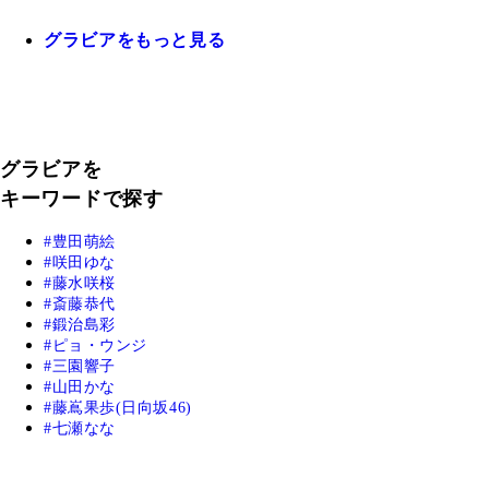
グラビアをもっと見る
グラビアを
キーワードで探す
豊田萌絵
咲田ゆな
藤水咲桜
斎藤恭代
鍛治島彩
ピョ・ウンジ
三園響子
山田かな
藤嶌果歩(日向坂46)
七瀬なな