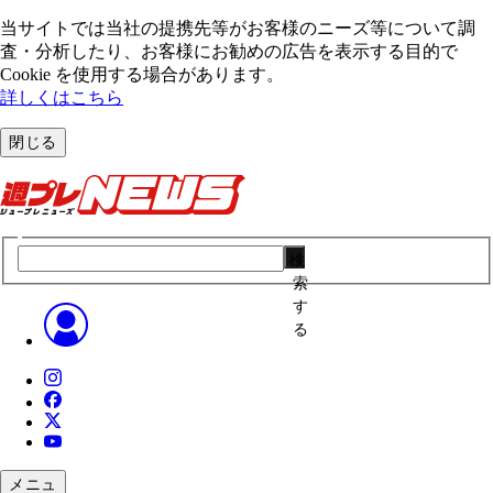
当サイトでは当社の提携先等がお客様のニーズ等について調
査・分析したり、お客様にお勧めの広告を表⽰する⽬的で
Cookie を使⽤する場合があります。
詳しくはこちら
閉じる
検
索
す
る
メニュ