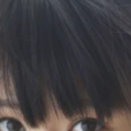
岡真衣、藤村椿