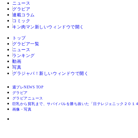
ニュース
グラビア
連載コラム
コミック
キン肉マン
新しいウィンドウで開く
トップ
グラビア一覧
ニュース
ランキング
動画
写真
グラジャパ！
新しいウィンドウで開く
週プレNEWS TOP
グラビア
グラビアニュース
巨乳から貧乳まで、サバイバルを勝ち抜いた「日テレジェニック２０
画像・写真