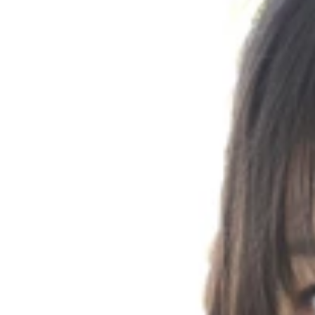
左から小泉ここ、市川咲、葉月あや、前田美里、石