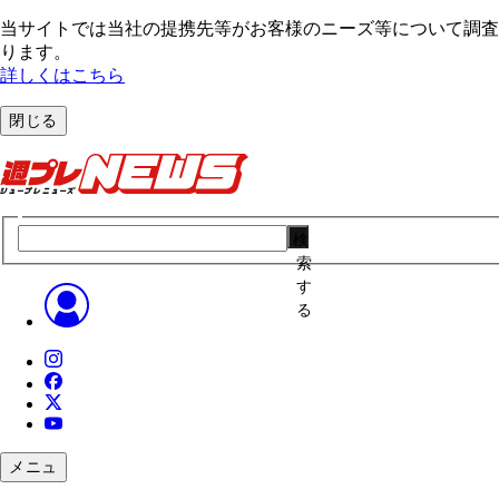
当サイトでは当社の提携先等がお客様のニーズ等について調査・
ります。
詳しくはこちら
閉じる
検
索
す
る
メニュ