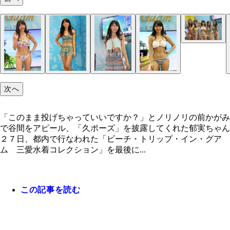
サプライズの花束で卒業を祝福され涙を流す久松
みんなに卒業をお祝いしてもらいポーズ（左から）
華、樋浦舞花（ひうらまいか）、久松郁実、樋浦結
（ゆいか）、砂田早紀
次へ
「このまま投げちゃっていいですか？」とノリノリの前かがみ
で谷間をアピール、「久ポーズ」を披露してくれた郁実ちゃん
２７日、都内で行なわれた「ビーチ・トリップ・イン・グア
ム 三愛水着コレクション」を最後に...
この記事を読む