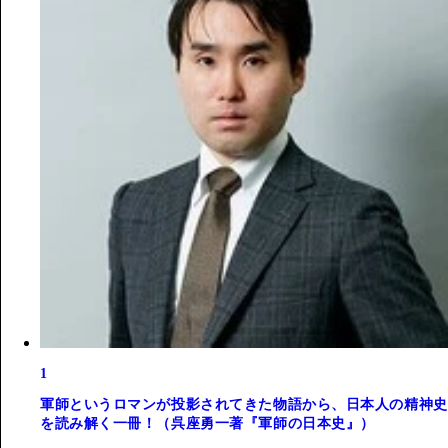
1
軍師というロマンが投影されてきた物語から、日本人の精神史
を読み解く一冊！（呉座勇一著『軍師の日本史』）