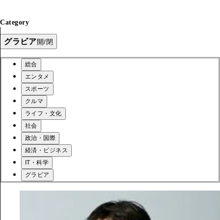
Category
グラビア
開/閉
総合
エンタメ
スポーツ
クルマ
ライフ・文化
社会
政治・国際
経済・ビジネス
IT・科学
グラビア