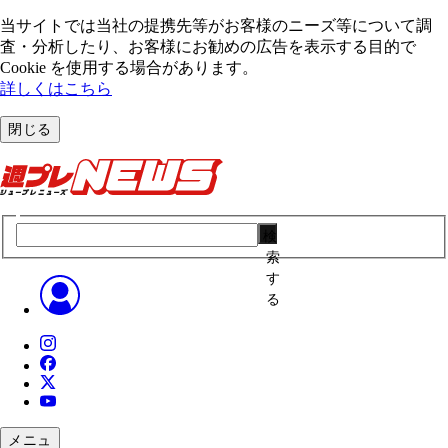
当サイトでは当社の提携先等がお客様のニーズ等について調
査・分析したり、お客様にお勧めの広告を表⽰する⽬的で
Cookie を使⽤する場合があります。
詳しくはこちら
閉じる
検
索
す
る
メニュ