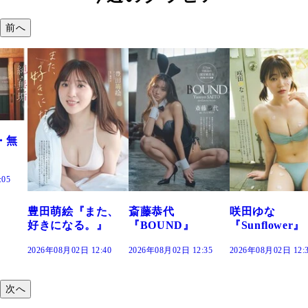
前へ
た、
斎藤恭代
咲田ゆな
藤水咲桜『花
』
『BOUND』
『Sunflower』
だまり』
:40
2026年08月02日 12:35
2026年08月02日 12:30
2026年08月02日 12:
次へ