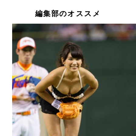
「このまま投げちゃっていいですか？」とノリノリ
三愛のイメージガールは卒業、さらに大人の水着を
久松郁実
さらに大人な水着にも期待！
久松郁実
久松郁実
久松郁実
久松郁実
久松郁実
久松郁実
かがみで谷間をアピール、「久ポーズ」を披露して
しつつ“久ポーズ”を広めちゃうぞ！
編集部のオススメ
た郁実ちゃん