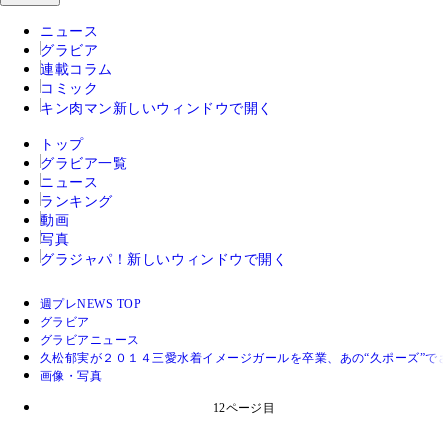
ニュース
グラビア
連載コラム
コミック
キン肉マン
新しいウィンドウで開く
トップ
グラビア一覧
ニュース
ランキング
動画
写真
グラジャパ！
新しいウィンドウで開く
週プレNEWS TOP
グラビア
グラビアニュース
久松郁実が２０１４三愛水着イメージガールを卒業、あの“久ポーズ”で
画像・写真
12ページ目