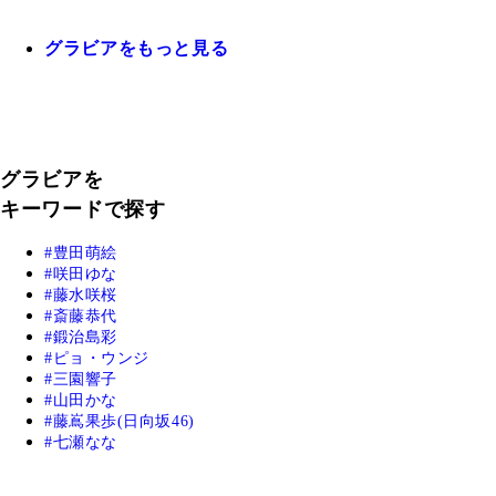
グラビアをもっと見る
グラビアを
キーワードで探す
豊田萌絵
咲田ゆな
藤水咲桜
斎藤恭代
鍛治島彩
ピョ・ウンジ
三園響子
山田かな
藤嶌果歩(日向坂46)
七瀬なな