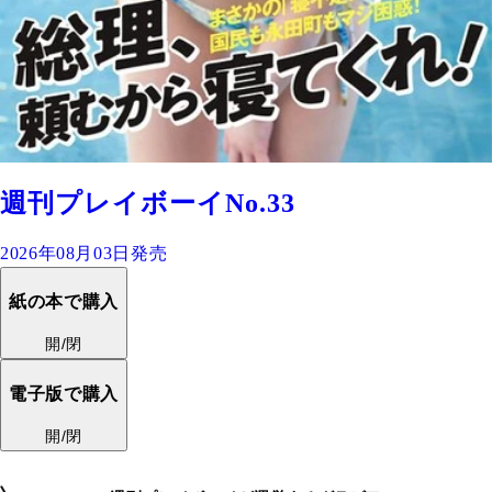
週刊プレイボーイNo.33
2026年08月03日発売
紙の本で購入
開/閉
電子版で購入
開/閉