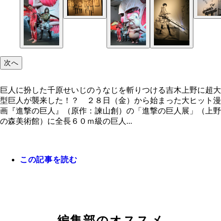
展示される原画のバックには数々の名シーンが描か
「エレンの立体機動装置」。こうしてみると意外と
『地獄先生ぬ～べ～』の「人食いモナリザ」に恐怖
いのがわかる
諫山だったが、この口を大きく開けた様子が、のち
人の作画に影響したそう
次へ
巨人に扮した千原せいじのうなじを斬りつける吉木上野に超大
型巨人が襲来した！？ ２８日（金）から始まった大ヒット漫
画『進撃の巨人』（原作：諫山創）の「進撃の巨人展」（上野
の森美術館）に全長６０ｍ級の巨人...
この記事を読む
顔だけでも１８０ｃｍの千原をゆうに超えるサイズ
「リヴァイのブレード」は持ち手部分を握れる
巨人に扮した千原せいじのうなじを斬りつける吉木
人
編集部のオススメ