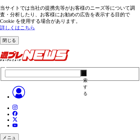
当サイトでは当社の提携先等がお客様のニーズ等について調
査・分析したり、お客様にお勧めの広告を表⽰する⽬的で
Cookie を使⽤する場合があります。
詳しくはこちら
閉じる
検
索
す
る
メニュ