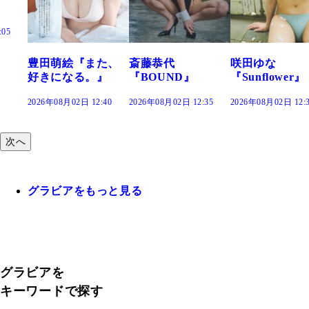
た、
斎藤恭代
咲田ゆな
藤水咲桜『花
』
『BOUND』
『Sunflower』
だまり』
:40
2026年08月02日 12:35
2026年08月02日 12:30
2026年08月02日 12:
次へ
グラビアをもっと見る
グラビアを
キーワードで探す