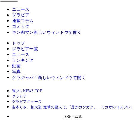
ニュース
グラビア
連載コラム
コミック
キン肉マン
新しいウィンドウで開く
トップ
グラビア一覧
ニュース
ランキング
動画
写真
グラジャパ！
新しいウィンドウで開く
週プレNEWS TOP
グラビア
グラビアニュース
吉木りさ、超大型“進撃の巨人”に「足がガクガク」…ミカサのコスプ
画像・写真