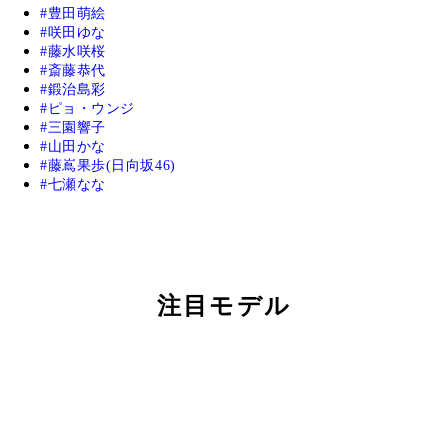
豊田萌絵
咲田ゆな
藤水咲桜
斎藤恭代
鍛治島彩
ピョ・ウンジ
三園響子
山田かな
藤嶌果歩(日向坂46)
七瀬なな
注目モデル