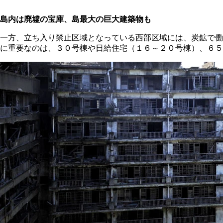
島内は廃墟の宝庫、島最大の巨大建築物も
一方、立ち入り禁止区域となっている西部区域には、炭鉱で働
に重要なのは、３０号棟や日給住宅（１６～２０号棟）、６５