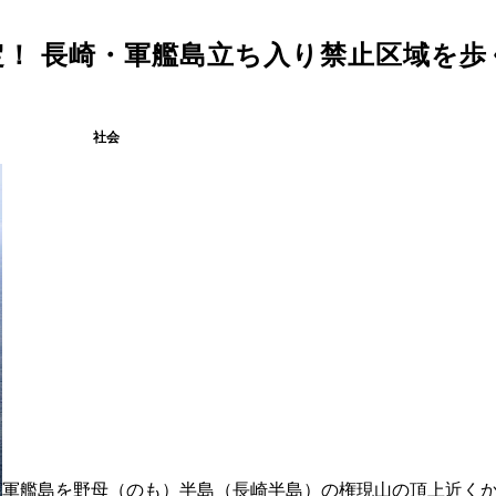
！ 長崎・軍艦島立ち入り禁止区域を歩
社会
軍艦島を野母（のも）半島（長崎半島）の権現山の頂上近く