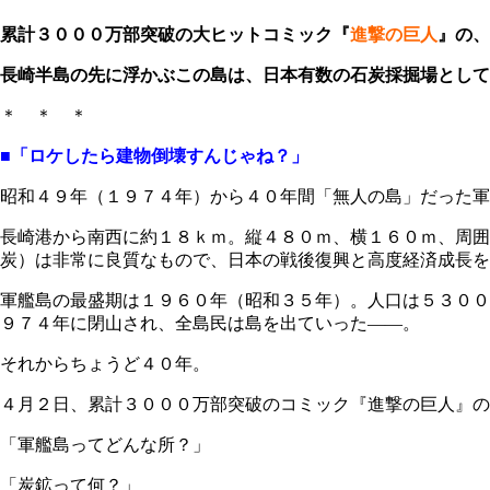
累計３０００万部突破の大ヒットコミック『
進撃の巨人
』の、
長崎半島の先に浮かぶこの島は、日本有数の石炭採掘場として
＊ ＊ ＊
■「ロケしたら建物倒壊すんじゃね？」
昭和４９年（１９７４年）から４０年間「無人の島」だった軍
長崎港から南西に約１８ｋｍ。縦４８０ｍ、横１６０ｍ、周囲
炭）は非常に良質なもので、日本の戦後復興と高度経済成長を
軍艦島の最盛期は１９６０年（昭和３５年）。人口は５３００
９７４年に閉山され、全島民は島を出ていった――。
それからちょうど４０年。
４月２日、累計３０００万部突破のコミック『進撃の巨人』の
「軍艦島ってどんな所？」
「炭鉱って何？」