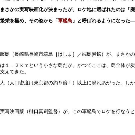
まさかの実写映画化が決まったが、ロケ地に選ばれたのは「
繁栄を極め、その姿から「
軍艦島
」と呼ばれるようになった―
艦島（長崎県長崎市端島［はしま］／端島炭鉱）が、まさかの
は１．２ｋｍという小さな島だが、かつてここは、島全体が炭
支えてきた。
人（人口密度は東京都の約９倍！）以上に膨れあがった。しか
実写映画版（樋口真嗣監督）が、この軍艦島でロケを行なうと