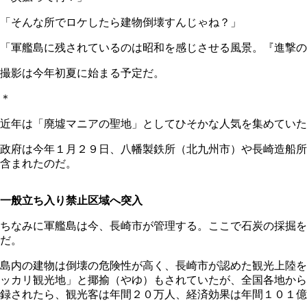
「そんな所でロケしたら建物倒壊すんじゃね？」
「軍艦島に残されているのは昭和を感じさせる風景。『進撃の
撮影は今年初夏に始まる予定だ。
＊
近年は「廃墟マニアの聖地」としてひそかな人気を集めていた
政府は今年１月２９日、八幡製鉄所（北九州市）や長崎造船所
含まれたのだ。
一般立ち入り禁止区域へ突入
ちなみに軍艦島は今、長崎市が管理する。ここで石炭の採掘を
だ。
島内の建物は倒壊の危険性が高く、長崎市が認めた観光上陸を
ッカリ観光地」と揶揄（やゆ）もされていたが、全国各地から
録されたら、観光客は年間２０万人、経済効果は年間１０１億