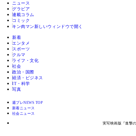
ニュース
グラビア
連載コラム
コミック
キン肉マン
新しいウィンドウで開く
新着
エンタメ
スポーツ
クルマ
ライフ・文化
社会
政治・国際
経済・ビジネス
IT・科学
写真
週プレNEWS TOP
新着ニュース
社会ニュース
実写映画版『進撃の