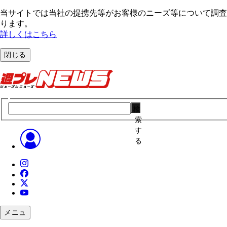
当サイトでは当社の提携先等がお客様のニーズ等について調査・
ります。
詳しくはこちら
閉じる
検
索
す
る
メニュ