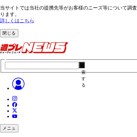
当サイトでは当社の提携先等がお客様のニーズ等について調査・
ります。
詳しくはこちら
閉じる
検
索
す
る
メニュ