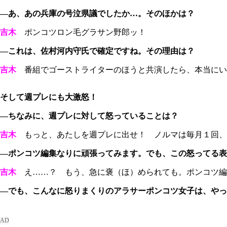
―あ、あの兵庫の号泣県議でしたか…。そのほかは？
吉木
ポンコツロン毛グラサン野郎ッ！
―これは、佐村河内守氏で確定ですね。その理由は？
吉木
番組でゴーストライターのほうと共演したら、本当にい
そして週プレにも大激怒！
―ちなみに、週プレに対して怒っていることは？
吉木
もっと、あたしを週プレに出せ！ ノルマは毎月１回、
―ポンコツ編集なりに頑張ってみます。でも、この怒ってる表
吉木
え……？ もう、急に褒（ほ）められても。ポンコツ編
―でも、こんなに怒りまくりのアラサーポンコツ女子は、やっ