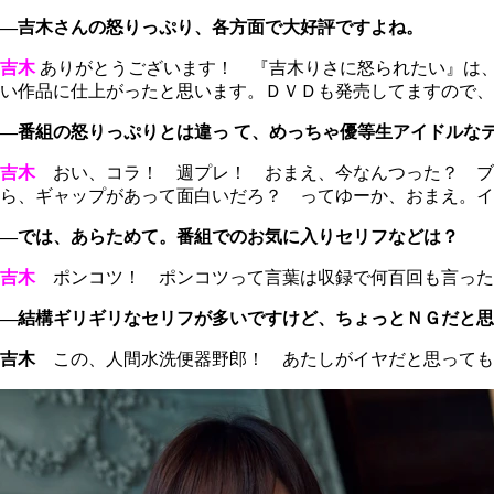
―吉木さんの怒りっぷり、各方面で大好評ですよね。
吉木
ありがとうございます！ 『吉木りさに怒られたい』は、
い作品に仕上がったと思います。ＤＶＤも発売してますので、
―番組の怒りっぷりとは違っ て、めっちゃ優等生アイドルな
吉木
おい、コラ！ 週プレ！ おまえ、今なんつった？ ブ
ら、ギャップがあって面白いだろ？ ってゆーか、おまえ。イ
―では、あらためて。番組でのお気に入りセリフなどは？
吉木
ポンコツ！ ポンコツって言葉は収録で何百回も言った
―結構ギリギリなセリフが多いですけど、ちょっとＮＧだと思
吉木
この、人間水洗便器野郎！ あたしがイヤだと思っても