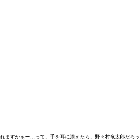
れますかぁー…って、手を耳に添えたら、野々村竜太郎だろッ