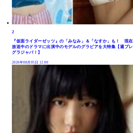
2
『仮面ライダーゼッツ』の「みなみ」＆「なすか」も！ 現在
放送中のドラマに出演中のモデルのグラビアを大特集【週プレ
グラジャパ！】
2026年08月05日 12:00