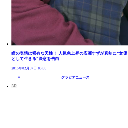
瞳の表情は稀有な天性！ 人気急上昇の広瀬すずが真剣に“女優
として生きる”決意を告白
2015年02月07日 06:00
グラビアニュース