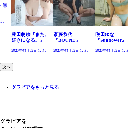
た、
斎藤恭代
咲田ゆな
藤水咲桜『花
』
『BOUND』
『Sunflower』
だまり』
:40
2026年08月02日 12:35
2026年08月02日 12:30
2026年08月02日 12:
次へ
グラビアをもっと見る
グラビアを