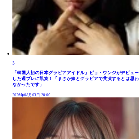
3
「韓国人初の日本グラビアアイドル」ピョ・ウンジがデビュー
した週プレに凱旋！「まさか妹とグラビアで共演するとは思わ
なかったです」
2026年08月03日 20:00