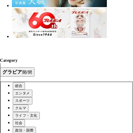
Category
グラビア
開/閉
総合
エンタメ
スポーツ
クルマ
ライフ・文化
社会
政治・国際