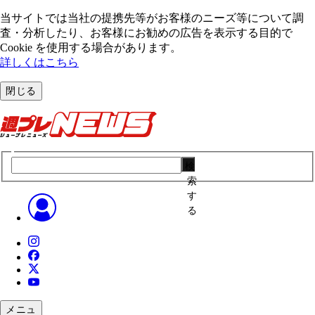
当サイトでは当社の提携先等がお客様のニーズ等について調
査・分析したり、お客様にお勧めの広告を表⽰する⽬的で
Cookie を使⽤する場合があります。
詳しくはこちら
閉じる
検
索
す
る
メニュ