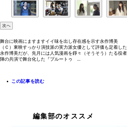
舞台に映画にますますイイ味を出し存在感を示す永
『さいはてにて〜やさしい香りと待ちながら〜』全
佐々木希もシングルマザーを好演、永作とのぶつか
次へ
美 （Ｃ）東映
開中
いで女優としてのステージを上げた
舞台に映画にますますイイ味を出し存在感を示す永作博美
（Ｃ）東映すっかり演技派の実力派女優として評価も定着した
永作博美だが、先月には人気漫画を錚々（そうそう）たる役者
陣の共演で舞台化した『プルートゥ ...
この記事を読む
編集部のオススメ