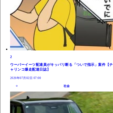
2
ウーバーイーツ配達員がキッパリ断る「ついで指示」案件【チ
ャリンコ爆走配達日誌】
2026年07月02日 07:00
社会