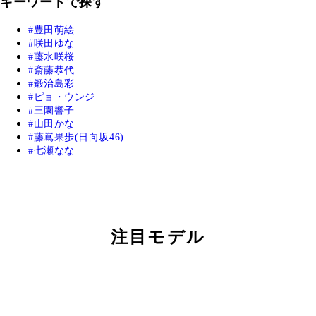
キーワードで探す
豊田萌絵
咲田ゆな
藤水咲桜
斎藤恭代
鍛治島彩
ピョ・ウンジ
三園響子
山田かな
藤嶌果歩(日向坂46)
七瀬なな
注目モデル