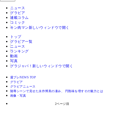
ニュース
グラビア
連載コラム
コミック
キン肉マン
新しいウィンドウで開く
トップ
グラビア一覧
ニュース
ランキング
動画
写真
グラジャパ！
新しいウィンドウで開く
週プレNEWS TOP
グラビア
グラビアニュース
陵辱シーンで見せた永作博美の凄み、 円熟味を増すその魅力とは
画像・写真
2ページ目