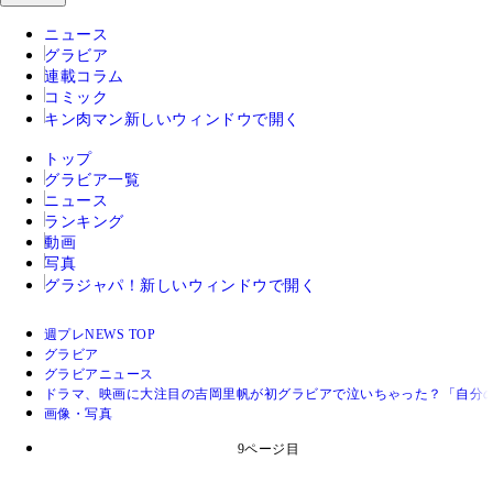
ニュース
グラビア
連載コラム
コミック
キン肉マン
新しいウィンドウで開く
トップ
グラビア一覧
ニュース
ランキング
動画
写真
グラジャパ！
新しいウィンドウで開く
週プレNEWS TOP
グラビア
グラビアニュース
ドラマ、映画に大注目の吉岡里帆が初グラビアで泣いちゃった？「自分のお
画像・写真
9ページ目