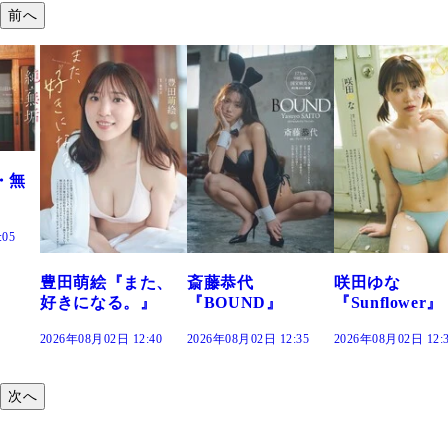
前へ
た、
斎藤恭代
咲田ゆな
藤水咲桜『花
』
『BOUND』
『Sunflower』
だまり』
:40
2026年08月02日 12:35
2026年08月02日 12:30
2026年08月02日 12:
次へ