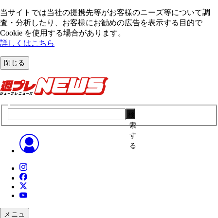
当サイトでは当社の提携先等がお客様のニーズ等について調
査・分析したり、お客様にお勧めの広告を表⽰する⽬的で
Cookie を使⽤する場合があります。
詳しくはこちら
閉じる
検
索
す
る
メニュ