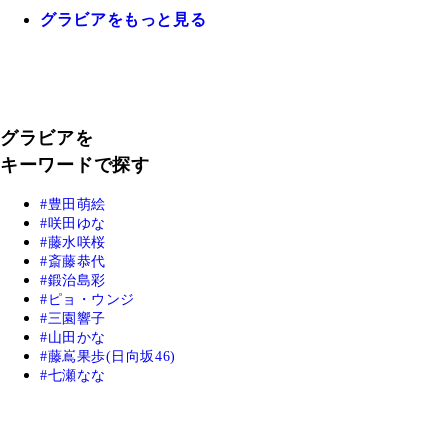
グラビアをもっと見る
グラビアを
キーワードで探す
豊田萌絵
咲田ゆな
藤水咲桜
斎藤恭代
鍛治島彩
ピョ・ウンジ
三園響子
山田かな
藤嶌果歩(日向坂46)
七瀬なな