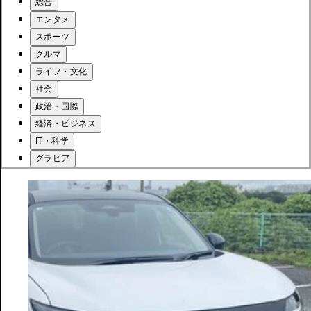
総合
エンタメ
スポーツ
クルマ
ライフ・文化
社会
政治・国際
経済・ビジネス
IT・科学
グラビア