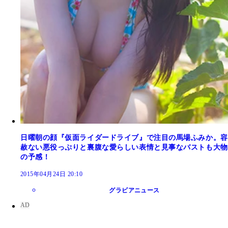
日曜朝の顔『仮面ライダードライブ』で注目の馬場ふみか。容
赦ない悪役っぷりと裏腹な愛らしい表情と見事なバストも大物
の予感！
2015年04月24日 20:10
グラビアニュース