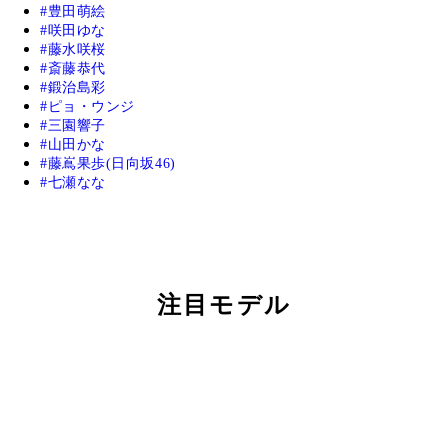
豊田萌絵
咲田ゆな
藤水咲桜
斎藤恭代
鍛治島彩
ピョ・ウンジ
三園響子
山田かな
藤嶌果歩(日向坂46)
七瀬なな
注目モデル