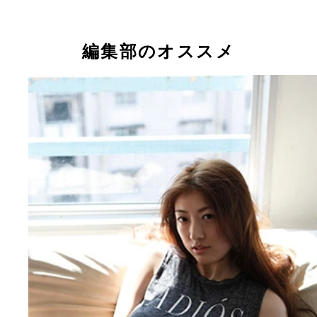
衝撃グラビアで大反響のユノちゃんがDVDでさら
（Ｃ）イーネット・フロンティア
（Ｃ）イーネット・フロンティア
かしすぎる刺激！ （Ｃ）イーネット・フロンティ
編集部のオススメ