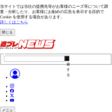
当サイトでは当社の提携先等がお客様のニーズ等について調
査・分析したり、お客様にお勧めの広告を表⽰する⽬的で
Cookie を使⽤する場合があります。
詳しくはこちら
閉じる
検
索
す
る
メニュ