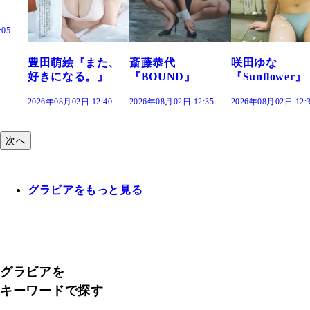
た、
斎藤恭代
咲田ゆな
藤水咲桜『花
』
『BOUND』
『Sunflower』
だまり』
:40
2026年08月02日 12:35
2026年08月02日 12:30
2026年08月02日 12:
次へ
グラビアをもっと見る
グラビアを
キーワードで探す