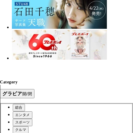
Category
グラビア
開/閉
総合
エンタメ
スポーツ
クルマ