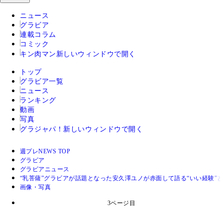
ニュース
グラビア
連載コラム
コミック
キン肉マン
新しいウィンドウで開く
トップ
グラビア一覧
ニュース
ランキング
動画
写真
グラジャパ！
新しいウィンドウで開く
週プレNEWS TOP
グラビア
グラビアニュース
“乳菩薩”グラビアが話題となった安久澤ユノが赤面して語る“いい経験”
画像・写真
3ページ目