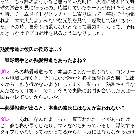
って、もう辞めようかなと思っていた時に、友達に誘われて野
球の試合を見に行ったの。応援していたチームが負けそうだっ
た時、チームメイトがピッチャーに寄り添って、笑顔で「頑張
れよ、大丈夫だよ」みたいな光景を見て、感動して泣いちゃっ
た。その時、自分も頑張らないとなって勇気をもらって、それ
がきっかけでプロ野球を見るようになりました。
熱愛報道に彼氏の反応は…？
―野球選手との熱愛報道もあったよね？
ダレ
私の熱愛報道って、本当のことが一度もない。コンサー
トや球場に行くと、そこにいた誰かと必ず熱愛報道が勝手に出
るから、もう行かないようにしてます。私って、熱愛キャラな
んだなって（笑）。でも、今まで実際にお付き合いした人は一
回もバレてないからいいや。
―熱愛報道が出ると、本当の彼氏にはなんか言われない？
ダレ
「あれ、なんだよ」って一度言われたことがあったけ
ど、彼も私が尽くしたり、マメなのも知っているし、浮気する
タイプじゃないってわかってるからケンカにはならなかったけ