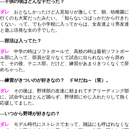
―子供の頃はどんな子だった？
ダレ
おとなしかったけど人見知りが激しくて、朝、幼稚園に
行くのも大変だったみたい。「知らないコばっかだから行きた
くない」って。でも小学校に入ってからは、女友達より男友達
と遊ぶ活発な女の子でした。
―部活は入ってた？
ダレ
中学の時はソフトボールで、高校の時は最初ソフトボー
ル部に入って、部員が足りなくて試合に出られないから辞め
て、その後、テニス部。だけど、練習があまりきつくなくて辞
めちゃった。
―練習がきついのが好きなの？ ドＭだね～（笑）。
ダレ
その後は、野球部の友達に頼まれてチアリーディング部
に。試合中はほとんど踊らず、野球部にやじ入れたりして熱く
応援してました。
―いつから野球が好きなの？
ダレ
モデル時代にストレスで太って、雑誌にも呼ばれなくな