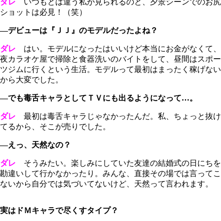
ダレ
いつもとは違う私が見られるのと、夕景シーンでのお尻
ショットは必見！（笑）
―デビューは『ＪＪ』のモデルだったよね？
ダレ
はい。モデルになったはいいけど本当にお金がなくて、
夜カラオケ屋で掃除と食器洗いのバイトをして、昼間はスポー
ツジムに行くという生活。モデルって最初はまったく稼げない
から大変でした。
―でも毒舌キャラとしてＴＶにも出るようになって…。
ダレ
最初は毒舌キャラじゃなかったんだ。私、ちょっと抜け
てるから、そこが売りでした。
―えっ、天然なの？
ダレ
そうみたい。楽しみにしていた友達の結婚式の日にちを
勘違いして行かなかったり。みんな、直接その場では言ってこ
ないから自分では気づいてないけど、天然って言われます。
実はドＭキャラで尽くすタイプ？