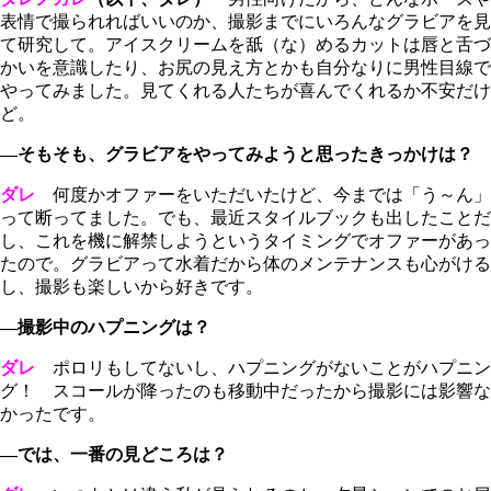
表情で撮られればいいのか、撮影までにいろんなグラビアを見
て研究して。アイスクリームを舐（な）めるカットは唇と舌づ
かいを意識したり、お尻の見え方とかも自分なりに男性目線で
やってみました。見てくれる人たちが喜んでくれるか不安だけ
ど。
―そもそも、グラビアをやってみようと思ったきっかけは？
ダレ
何度かオファーをいただいたけど、今までは「う～ん」
って断ってました。でも、最近スタイルブックも出したことだ
し、これを機に解禁しようというタイミングでオファーがあっ
たので。グラビアって水着だから体のメンテナンスも心がける
し、撮影も楽しいから好きです。
―撮影中のハプニングは？
ダレ
ポロリもしてないし、ハプニングがないことがハプニン
グ！ スコールが降ったのも移動中だったから撮影には影響な
かったです。
―では、一番の見どころは？