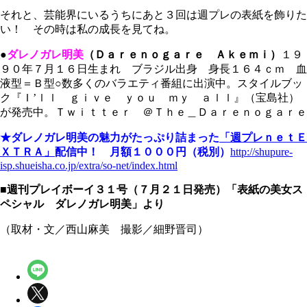
それと、芸能界にいるうちにあと３回は週プレの表紙を飾りた
い！ その時は私の成長を見てね。
●
ダレノガレ明美
（Ｄａｒｅｎｏｇａｒｅ Ａｋｅｍｉ）
１９
９０年７月１６日生まれ ブラジル出身 身長１６４ｃｍ 血
液型＝Ｂ型○数多くのバラエティ番組に出演中。スタイルブッ
ク『Ｉ’ｌｌ ｇｉｖｅ ｙｏｕ ｍｙ ａｌｌ』（宝島社）
が発売中。Ｔｗｉｔｔｅｒ ＠Ｔｈｅ＿Ｄａｒｅｎｏｇａｒｅ
★ダレノガレ明美の魅力がたっぷり詰まった
「週プレｎｅｔＥ
ＸＴＲＡ」
配信中！ 月額１０００円（税別）
http://shupure-
isp.shueisha.co.jp/extra/so-net/index.html
■週刊プレイボーイ３１号（７月２１日発売）「表紙の美女ス
ペシャル ダレノガレ明美」より
（取材・文／西山麻美 撮影／細野晋司）