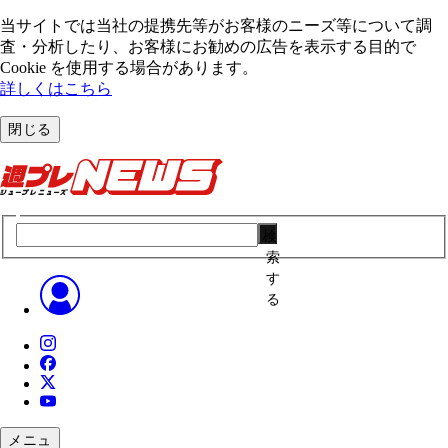
当サイトでは当社の提携先等がお客様のニーズ等について調
査・分析したり、お客様にお勧めの広告を表⽰する⽬的で
Cookie を使⽤する場合があります。
詳しくはこちら
閉じる
検
索
す
る
メニュ