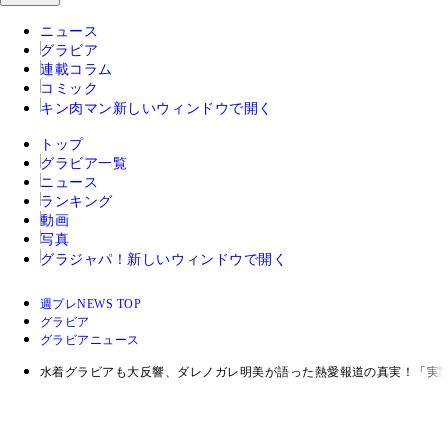
ニュース
グラビア
連載コラム
コミック
キン肉マン
新しいウィンドウで開く
トップ
グラビア一覧
ニュース
ランキング
動画
写真
グラジャパ！
新しいウィンドウで開く
週プレNEWS TOP
グラビア
グラビアニュース
水着グラビアも大反響、ダレノガレ明美が語った熱愛報道の真実！「実