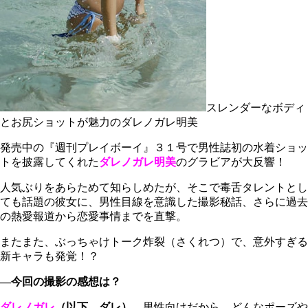
スレンダーなボディ
とお尻ショットが魅力のダレノガレ明美
発売中の『週刊プレイボーイ』３１号で男性誌初の水着ショッ
トを披露してくれた
ダレノガレ明美
のグラビアが大反響！
人気ぶりをあらためて知らしめたが、そこで毒舌タレントとし
ても話題の彼女に、男性目線を意識した撮影秘話、さらに過去
の熱愛報道から恋愛事情までを直撃。
またまた、ぶっちゃけトーク炸裂（さくれつ）で、意外すぎる
新キャラも発覚！？
―今回の撮影の感想は？
ダレノガレ
（以下、ダレ）
男性向けだから、どんなポーズや