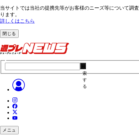
当サイトでは当社の提携先等がお客様のニーズ等について調査・
ります。
詳しくはこちら
閉じる
検
索
す
る
メニュ