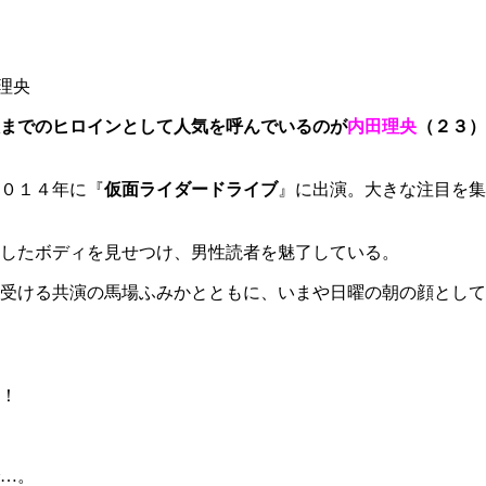
理央
までのヒロインとして人気を呼んでいるのが
内田理央
（２３）
０１４年に『
仮面ライダードライブ
』に出演。大きな注目を集
したボディを見せつけ、男性読者を魅了している。
受ける共演の馬場ふみかとともに、いまや日曜の朝の顔として
！
…。