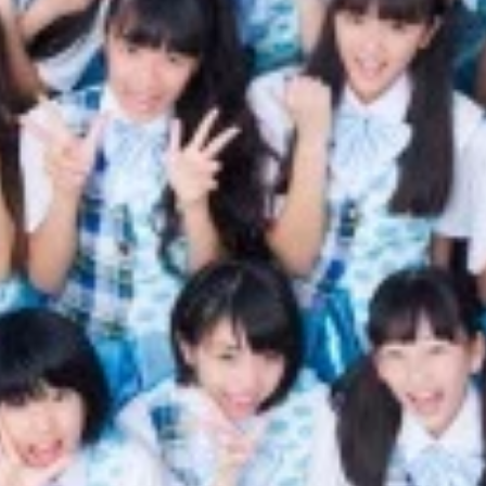
プ！ 第６回は、かつてＰｅｒｆｕｍｅも在籍していた「アク