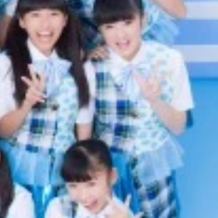
ターズスクール広島」の応援団ユニット、ＳＰＬ∞ＡＳＨ