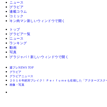
ニュース
グラビア
連載コラム
コミック
キン肉マン
新しいウィンドウで開く
トップ
グラビア一覧
ニュース
ランキング
動画
写真
グラジャパ！
新しいウィンドウで開く
週プレNEWS TOP
グラビア
グラビアニュース
２０１６年絶対ブレイク！ Ｐｅｒｆｕｍｅも在籍した「アクターズスク
画像・写真