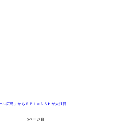
ール広島」からＳＰＬ∞ＡＳＨが大注目
5ページ目