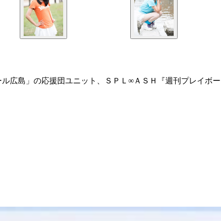
ール広島」の応援団ユニット、ＳＰＬ∞ＡＳＨ『週刊プレイボー