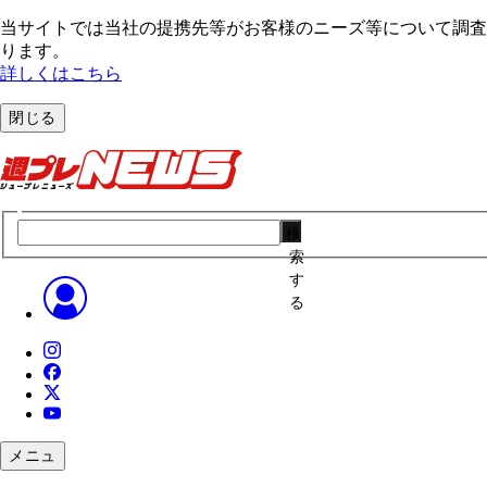
当サイトでは当社の提携先等がお客様のニーズ等について調査・
ります。
詳しくはこちら
閉じる
検
索
す
る
メニュ