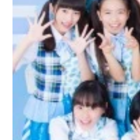
２０１６年にブレイク間違いなしなアイドルグルー
今村美月
志水愛美
山本杏奈
段原梨里
由良朱合